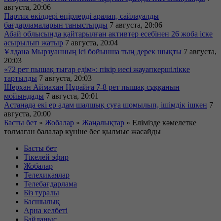
августа, 20:06
Партия өкілдері өңірлерді аралап, сайлауалды
бағдарламаларын таныстырды
7 августа, 20:06
Абай облысында қайтарылған активтер есебінен 26 жоба іске
асырылып жатыр
7 августа, 20:04
Ұлдана Мырзуанның ісі бойынша тың дерек шықты
7 августа,
20:03
«72 рет пышақ тығар едім»: пікір иесі жауапкершілікке
тартылды
7 августа, 20:03
Шерхан Аймахан Нұрайға 7-8 рет пышақ сұққанын
мойындады
7 августа, 20:01
Астанада екі ер адам шалшық суға шомылып, ішімдік ішкен
7
августа, 20:00
Басты бет
»
Жобалар
»
Жаңалықтар
»
Елімізде кәмелетке
толмаған балалар күніне бес қылмыс жасайды
Басты бет
Тікелей эфир
Жобалар
Телехикаялар
Телебағдарлама
Біз туралы
Басшылық
Арна келбеті
Байланыс