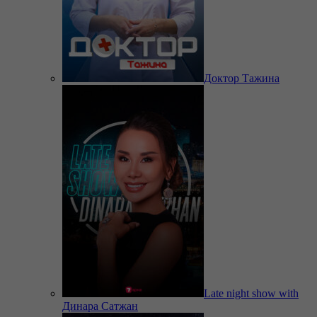
Доктор Тажина
Late night show with
Динара Сатжан