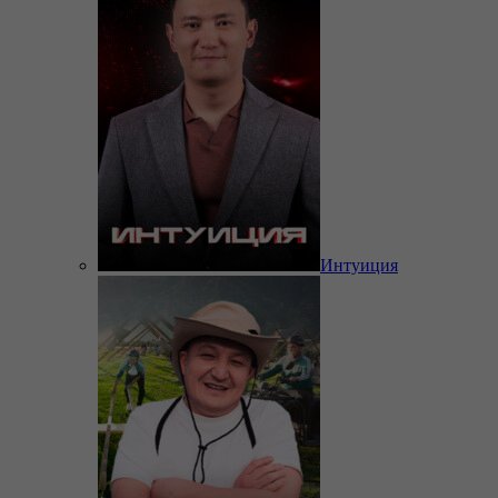
Интуиция