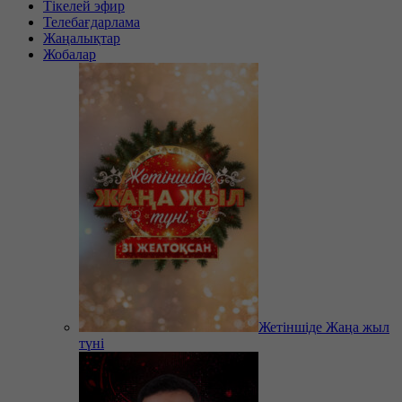
Тікелей эфир
Телебағдарлама
Жаңалықтар
Жобалар
Жетіншіде Жаңа жыл
түні