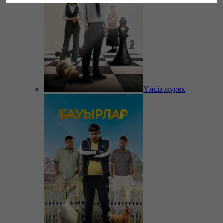
Үнсіз жүрек