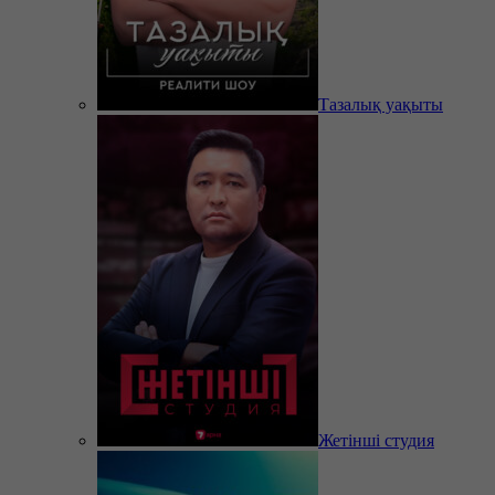
Тазалық уақыты
Жетінші студия