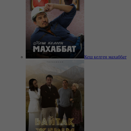
Кеш келген махаббат