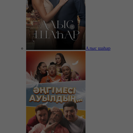
Алыс шаһар