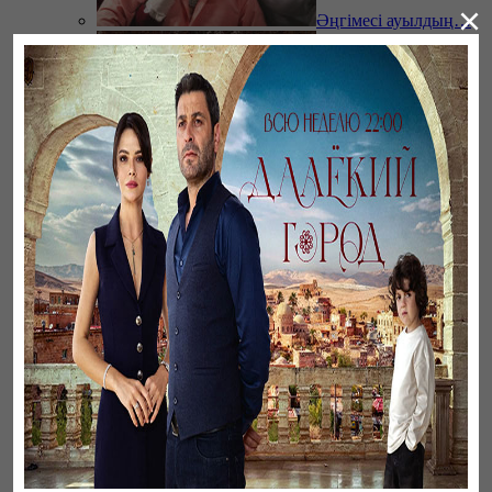
×
Әңгімесі ауылдың…
Үзілген жапырақтар