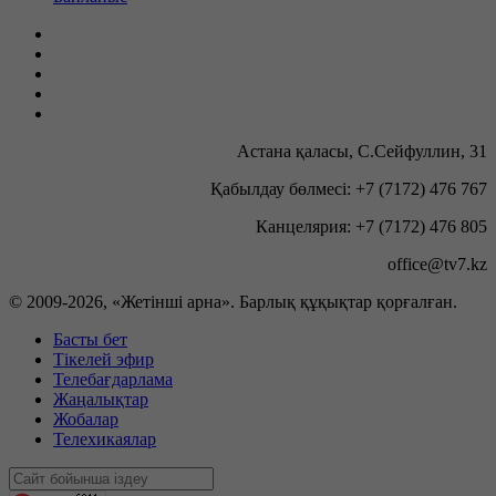
Астана қаласы, С.Сейфуллин, 31
Қабылдау бөлмесі: +7 (7172) 476 767
Канцелярия: +7 (7172) 476 805
office@tv7.kz
© 2009-
2026, «Жетінші арна». Барлық құқықтар қорғалған.
Басты бет
Тікелей эфир
Телебағдарлама
Жаңалықтар
Жобалар
Телехикаялар