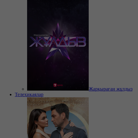
Жарқыраған жұлдыз
Телехикаялар