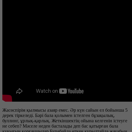
Жасөспірім қылмысы азаяр емес. Әр күн сайын ел бойынша 5
дерек тіркеледі. Бәрі бала қолымен істелген бұзақылық,
буллинг, ұрлық-қарлық. Жеткіншектің ойына келгенін істеуге
не себеп? Мәселе неден басталады деп бас қатырған бала
құқығын қорғаушылар Бурабайда өткен құрылтайда жауабын