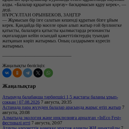
алды. «Балалар құқығын қорғау» басқармасын құру керек», —
деді.
НҰРСҰЛТАН ОРЫНБЕКОВ, ЗАҢГЕР
— Жұмысын бір ізге салатын кешенді құратын бізге ұйым
керек. Қандайда бір мәселе орын алып жатыр ғой буллингке
қатысты, балаларға қатысты қылмыстарда резонансты
оқиғалардан кейін осындай қажеттіліктердің туындап
жатқанын көріп жатырмыз. Оның салдарымен күресіп
жатырмыз.
———————————————
Жаңалықты бөлісіңіз:
Жаңалықтар
Атырауда балабақша тәрбиешісі 1,5 жастағы баланы ұрып-
соққан | 07.08.2026
7 августа, 20:35
Астанада пара жүзуден балалар арасында жарыс өтіп жатыр
7
августа, 20:08
Алматыда экология және инклюзияға арналған «InEco Fest»
фестивалі өтті
7 августа, 20:07
Атаулы әлеуметтік көмекке мұқтаж адамды ЖИ анықтайды
7