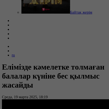
Байтақ жерім
ru
Елімізде кәмелетке толмаған
балалар күніне бес қылмыс
жасайды
Среда, 19 марта 2025, 18:19