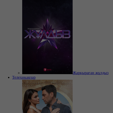
Жарқыраған жұлдыз
Телехикаялар