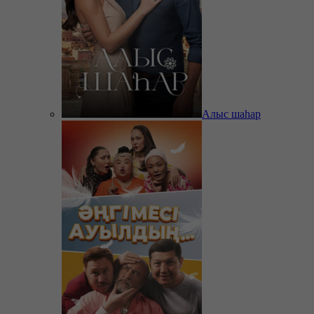
Алыс шаһар