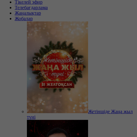
Тікелей эфир
Телебағдарлама
Жаңалықтар
Жобалар
Жетіншіде Жаңа жыл
түні