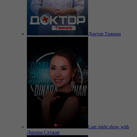
Доктор Тажина
Late night show with
Динара Сатжан