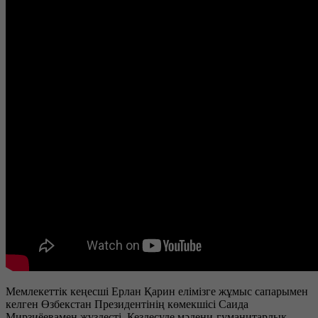
Мемлекеттік кеңесші Ерлан Қарин елімізге жұмыс сапарымен
келген Өзбекстан Президентінің көмекшісі Саида
Мирзиёевамен жүздесті. Кездесуде мәдени-гуманитарлық