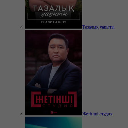
Тазалық уақыты
Жетінші студия