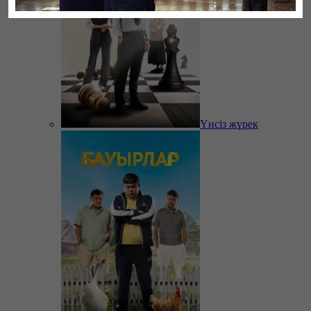
Үнсіз жүрек