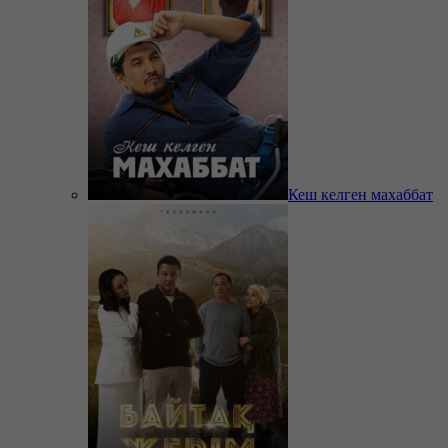
Кеш келген махаббат