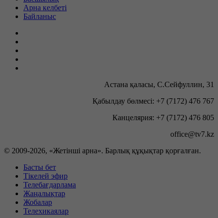
Арна келбеті
Байланыс
Астана қаласы, С.Сейфуллин, 31
Қабылдау бөлмесі: +7 (7172) 476 767
Канцелярия: +7 (7172) 476 805
office@tv7.kz
© 2009-
2026, «Жетінші арна». Барлық құқықтар қорғалған.
Басты бет
Тікелей эфир
Телебағдарлама
Жаңалықтар
Жобалар
Телехикаялар