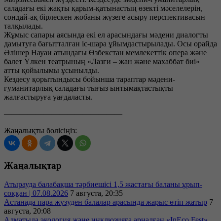
саладағы екі жақты қарым-қатынастың өзекті мәселелерін,
сондай-ақ бірлескен жобаны жүзеге асыру перспективасын
талқылады.
Жұмыс сапары аясында екі ел арасындағы мәдени диалогты
дамытуға бағытталған іс-шара ұйымдастырылады. Осы орайда
Әлішер Науаи атындағы Өзбекстан мемлекеттік опера және
балет Үлкен театрының «Лазги – жан және махаббат биі»
атты қойылымы ұсынылды.
Кездесу қорытындысы бойынша тараптар мәдени-
гуманитарлық саладағы тығыз ынтымақтастықты
жалғастыруға уағдаласты.
———————————————
Жаңалықты бөлісіңіз:
Жаңалықтар
Атырауда балабақша тәрбиешісі 1,5 жастағы баланы ұрып-
соққан | 07.08.2026
7 августа, 20:35
Астанада пара жүзуден балалар арасында жарыс өтіп жатыр
7
августа, 20:08
Алматыда экология және инклюзияға арналған «InEco Fest»