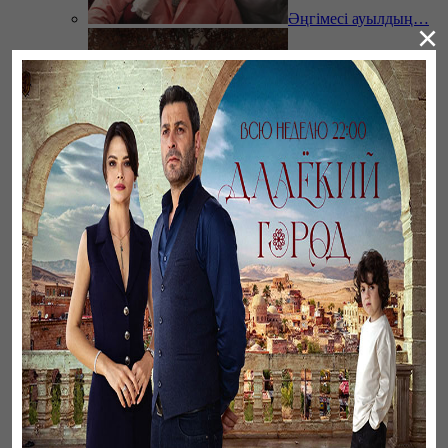
Әңгімесі ауылдың…
×
Үзілген жапырақтар