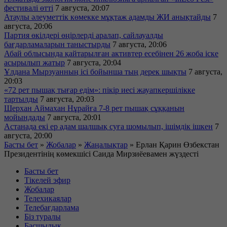
фестивалі өтті
7 августа, 20:07
Атаулы әлеуметтік көмекке мұқтаж адамды ЖИ анықтайды
7
августа, 20:06
Партия өкілдері өңірлерді аралап, сайлауалды
бағдарламаларын таныстырды
7 августа, 20:06
Абай облысында қайтарылған активтер есебінен 26 жоба іске
асырылып жатыр
7 августа, 20:04
Ұлдана Мырзуанның ісі бойынша тың дерек шықты
7 августа,
20:03
«72 рет пышақ тығар едім»: пікір иесі жауапкершілікке
тартылды
7 августа, 20:03
Шерхан Аймахан Нұрайға 7-8 рет пышақ сұққанын
мойындады
7 августа, 20:01
Астанада екі ер адам шалшық суға шомылып, ішімдік ішкен
7
августа, 20:00
Басты бет
»
Жобалар
»
Жаңалықтар
»
Ерлан Қарин Өзбекстан
Президентінің көмекшісі Саида Мирзиёевамен жүздесті
Басты бет
Тікелей эфир
Жобалар
Телехикаялар
Телебағдарлама
Біз туралы
Басшылық