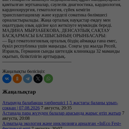
қамтылған зертханалар, сәулелік диагностика, кардиология,
кардиохирургия, гематология, сүйек кемігін
трансплантациялау және күрделі соматика бөлімшесі
орналастырылады. Жаңа орталық науқастар емдеу мен
оңалтудың озық әдісіне қол жеткізуге мүмкіндік береді.
МАДИНА МЫРЗАБЕКОВА, ДЕНСАУЛЫҚ САҚТАУ
БАСҚАРМАСЫ БАСШЫСЫНЫҢ ОРЫНБАСАРЫ:
— Бұл гематологиялық орталық біздің аймаққа ғана емес,
бүкіл республика үшін маңызды. Соңғы үш жылда Ресей,
Израиль, Германия сынды шетелдік клиникада 32 маманды
оқытып, біліктілігін арттырдық.
———————————————
Жаңалықты бөлісіңіз:
Жаңалықтар
Атырауда балабақша тәрбиешісі 1,5 жастағы баланы ұрып-
соққан | 07.08.2026
7 августа, 20:35
Астанада пара жүзуден балалар арасында жарыс өтіп жатыр
7
августа, 20:08
Алматыда экология және инклюзияға арналған «InEco Fest»
фестивалі өтті
7 августа, 20:07