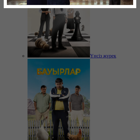
Үнсіз жүрек