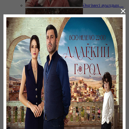
Әңгімесі ауылдың…
×
Үзілген жапырақтар