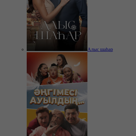
Алыс шаһар