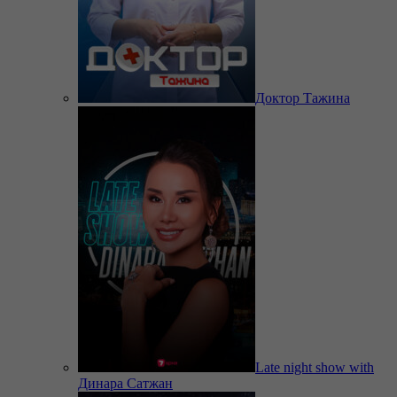
Доктор Тажина
Late night show with
Динара Сатжан