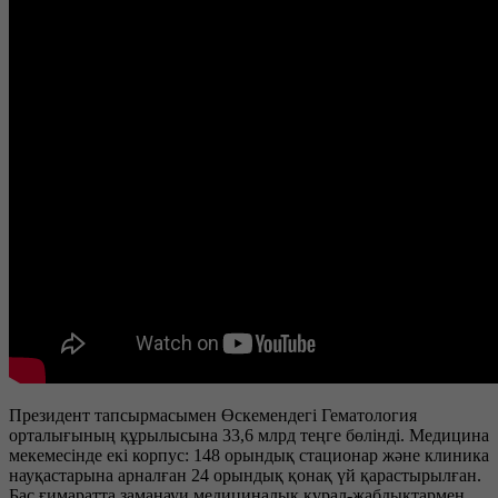
Президент тапсырмасымен Өскемендегі Гематология
орталығының құрылысына 33,6 млрд теңге бөлінді. Медицина
мекемесінде екі корпус: 148 орындық стационар және клиника
науқастарына арналған 24 орындық қонақ үй қарастырылған.
Бас ғимаратта заманауи медициналық құрал-жабдықтармен