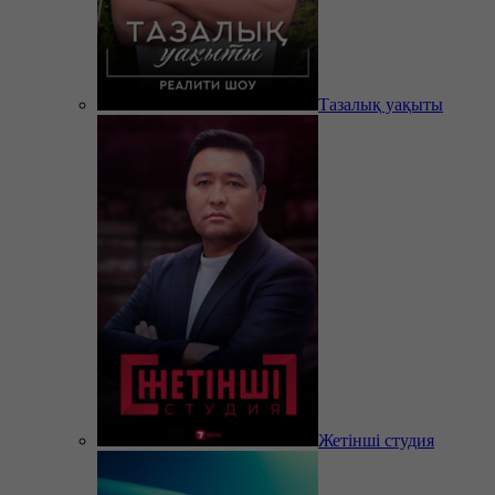
Тазалық уақыты
Жетінші студия