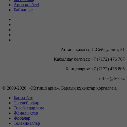
Арна келбеті
Байланыс
Астана қаласы, С.Сейфуллин, 31
Қабылдау бөлмесі: +7 (7172) 476 767
Канцелярия: +7 (7172) 476 805
office@tv7.kz
© 2009-
2026, «Жетінші арна». Барлық құқықтар қорғалған.
Басты бет
Тікелей эфир
Телебағдарлама
Жаңалықтар
Жобалар
Телехикаялар