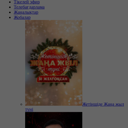
Тікелей эфир
Телебағдарлама
Жаңалықтар
Жобалар
Жетіншіде Жаңа жыл
түні