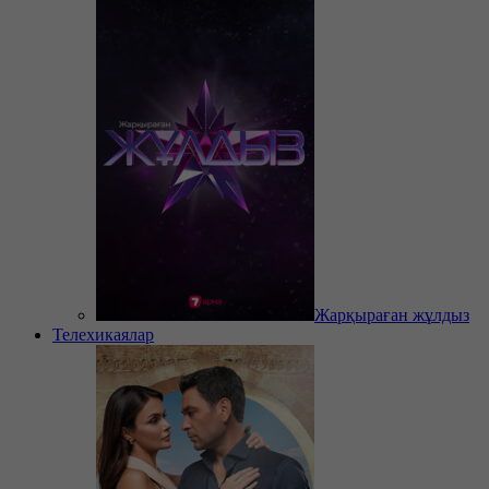
Жарқыраған жұлдыз
Телехикаялар