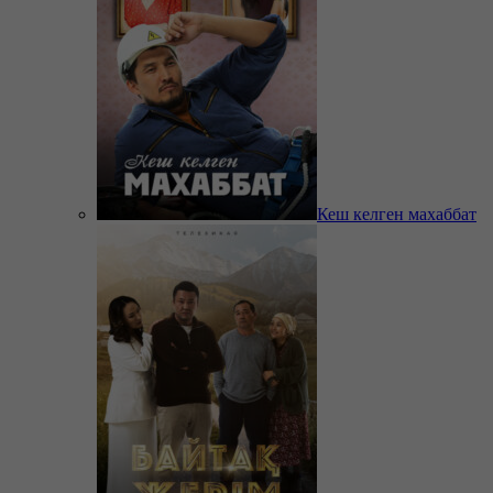
Кеш келген махаббат