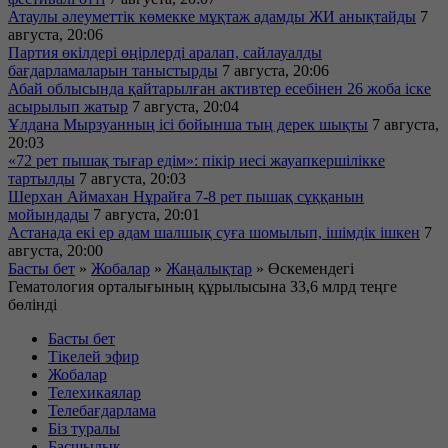
Атаулы әлеуметтік көмекке мұқтаж адамды ЖИ анықтайды
7
августа, 20:06
Партия өкілдері өңірлерді аралап, сайлауалды
бағдарламаларын таныстырды
7 августа, 20:06
Абай облысында қайтарылған активтер есебінен 26 жоба іске
асырылып жатыр
7 августа, 20:04
Ұлдана Мырзуанның ісі бойынша тың дерек шықты
7 августа,
20:03
«72 рет пышақ тығар едім»: пікір иесі жауапкершілікке
тартылды
7 августа, 20:03
Шерхан Аймахан Нұрайға 7-8 рет пышақ сұққанын
мойындады
7 августа, 20:01
Астанада екі ер адам шалшық суға шомылып, ішімдік ішкен
7
августа, 20:00
Басты бет
»
Жобалар
»
Жаңалықтар
»
Өскемендегі
Гематология орталығының құрылысына 33,6 млрд теңге
бөлінді
Басты бет
Тікелей эфир
Жобалар
Телехикаялар
Телебағдарлама
Біз туралы
Басшылық