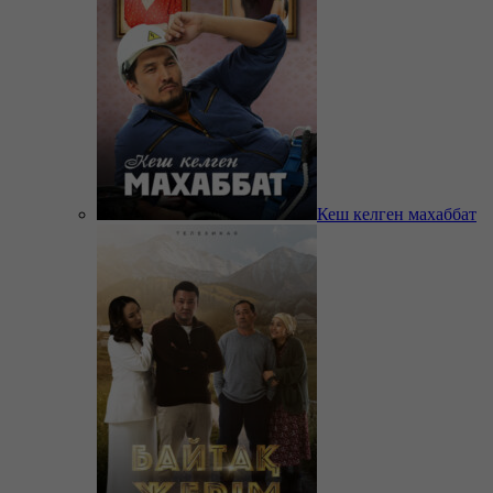
Кеш келген махаббат