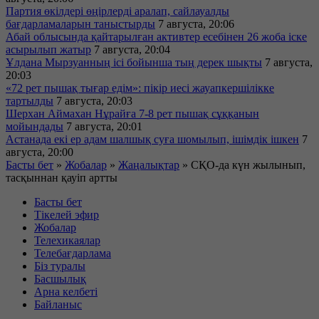
Партия өкілдері өңірлерді аралап, сайлауалды
бағдарламаларын таныстырды
7 августа, 20:06
Абай облысында қайтарылған активтер есебінен 26 жоба іске
асырылып жатыр
7 августа, 20:04
Ұлдана Мырзуанның ісі бойынша тың дерек шықты
7 августа,
20:03
«72 рет пышақ тығар едім»: пікір иесі жауапкершілікке
тартылды
7 августа, 20:03
Шерхан Аймахан Нұрайға 7-8 рет пышақ сұққанын
мойындады
7 августа, 20:01
Астанада екі ер адам шалшық суға шомылып, ішімдік ішкен
7
августа, 20:00
Басты бет
»
Жобалар
»
Жаңалықтар
»
СҚО-да күн жылынып,
тасқыннан қауіп артты
Басты бет
Тікелей эфир
Жобалар
Телехикаялар
Телебағдарлама
Біз туралы
Басшылық
Арна келбеті
Байланыс