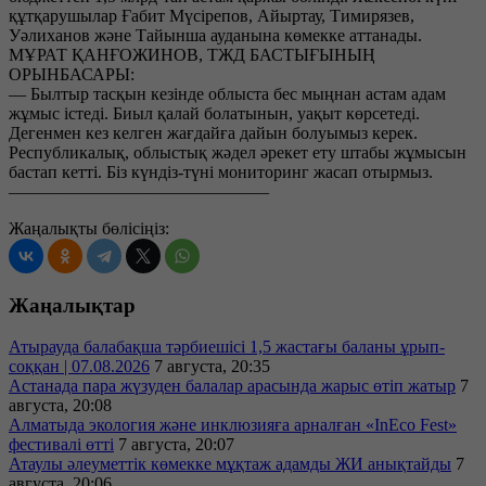
құтқарушылар Ғабит Мүсірепов, Айыртау, Тимирязев,
Уәлиханов және Тайынша ауданына көмекке аттанады.
МҰРАТ ҚАНҒОЖИНОВ, ТЖД БАСТЫҒЫНЫҢ
ОРЫНБАСАРЫ:
— Былтыр тасқын кезінде облыста бес мыңнан астам адам
жұмыс істеді. Биыл қалай болатынын, уақыт көрсетеді.
Дегенмен кез келген жағдайға дайын болуымыз керек.
Республикалық, облыстық жәдел әрекет ету штабы жұмысын
бастап кетті. Біз күндіз-түні мониторинг жасап отырмыз.
———————————————
Жаңалықты бөлісіңіз:
Жаңалықтар
Атырауда балабақша тәрбиешісі 1,5 жастағы баланы ұрып-
соққан | 07.08.2026
7 августа, 20:35
Астанада пара жүзуден балалар арасында жарыс өтіп жатыр
7
августа, 20:08
Алматыда экология және инклюзияға арналған «InEco Fest»
фестивалі өтті
7 августа, 20:07
Атаулы әлеуметтік көмекке мұқтаж адамды ЖИ анықтайды
7
августа, 20:06