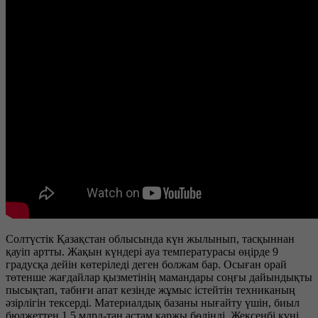
Солтүстік Қазақстан облысында күн жылынып, тасқыннан
қауіп артты. Жақын күндері ауа температурасы өңірде 9
градусқа дейін көтеріледі деген болжам бар. Осыған орай
төтенше жағдайлар қызметінің мамандары соңғы дайындықты
пысықтап, табиғи апат кезінде жұмыс істейтін техниканың
әзірлігін тексерді. Материалдық базаны нығайту үшін, биыл
бюджеттен 1,5 млрд-тан астам қаржы бөлінді. Жексенбі күні