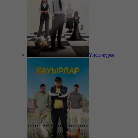
Үнсіз жүрек