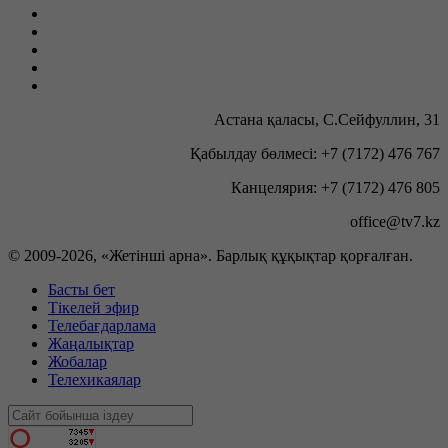
Астана қаласы, С.Сейфуллин, 31
Қабылдау бөлмесі: +7 (7172) 476 767
Канцелярия: +7 (7172) 476 805
office@tv7.kz
© 2009-
2026, «Жетінші арна». Барлық құқықтар қорғалған.
Басты бет
Тікелей эфир
Телебағдарлама
Жаңалықтар
Жобалар
Телехикаялар