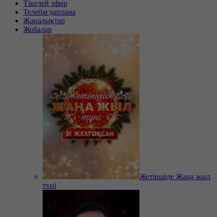
Тікелей эфир
Телебағдарлама
Жаңалықтар
Жобалар
Жетіншіде Жаңа жыл
түні