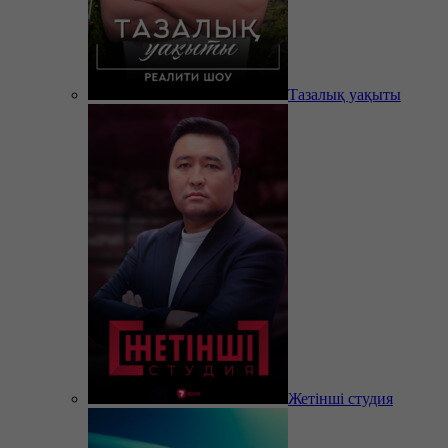
Тазалық уақыты
Жетінші студия