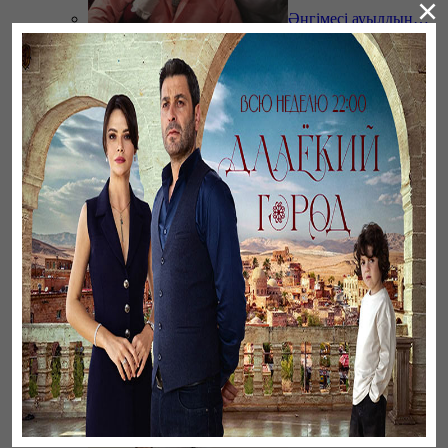
×
Әңгімесі ауылдың…
Үзілген жапырақтар