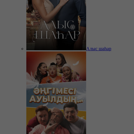
Алыс шаһар