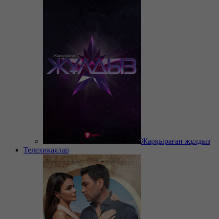
Жарқыраған жұлдыз
Телехикаялар