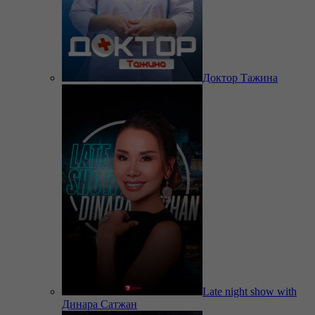
Доктор Тажина
Late night show with
Динара Сатжан