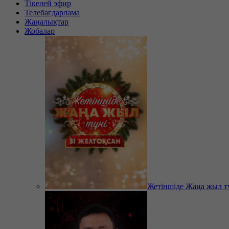
Тікелей эфир
Телебағдарлама
Жаңалықтар
Жобалар
Жетіншіде Жаңа жыл т