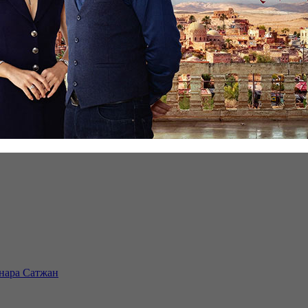
инара Сатжан