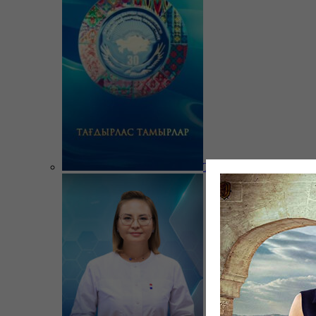
Тағдырлас тамырлар