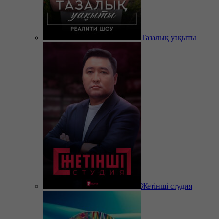
Тазалық уақыты
Жетінші студия