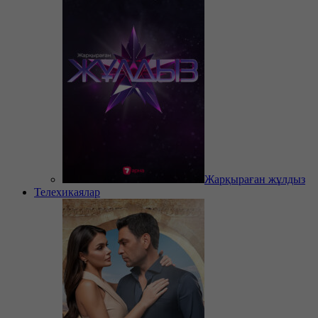
Жарқыраған жұлдыз
Телехикаялар