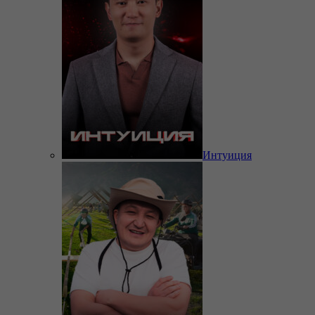
Интуиция