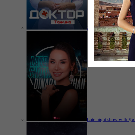
Доктор Тажина
Late night show with Д