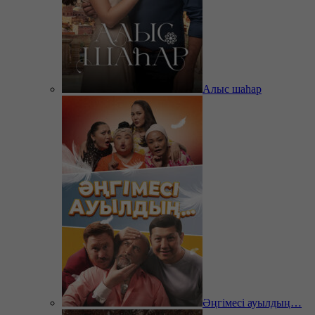
Алыс шаһар
Әңгімесі ауылдың…