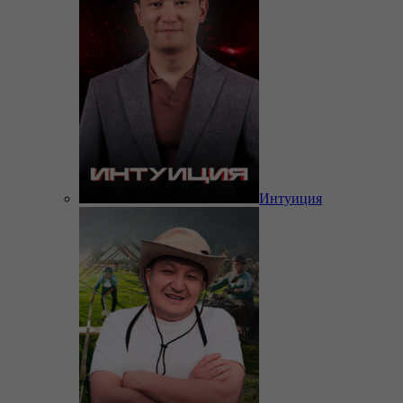
Интуиция