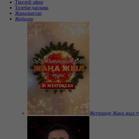
Тікелей эфир
Телебағдарлама
Жаңалықтар
Жобалар
Жетіншіде Жаңа жыл т