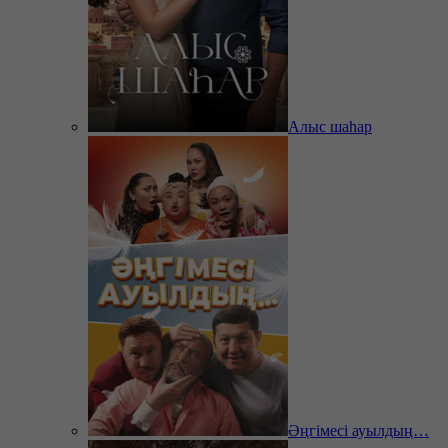
Алыс шаһар
Әңгімесі ауылдың…