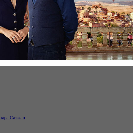
инара Сатжан