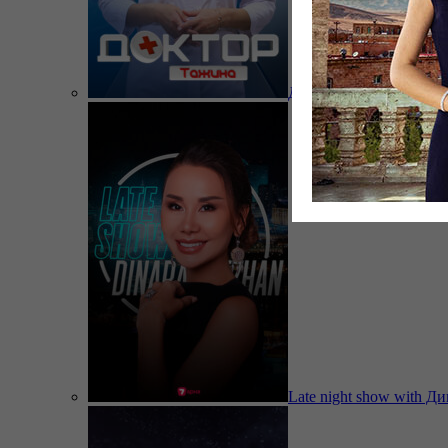
Доктор Тажина
Late night show with Д