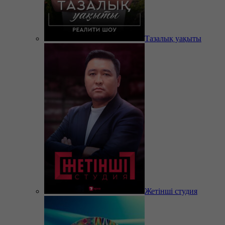
Тазалық уақыты
Жетінші студия