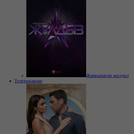
Жарқыраған жұлдыз
Телехикаялар