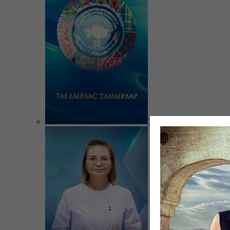
Тағдырлас тамырлар