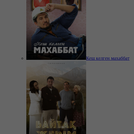
Кеш келген махаббат