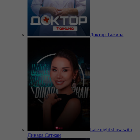
Доктор Тажина
Late night show with
Динара Сатжан