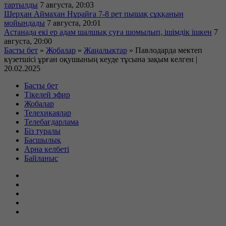
тартылды
7 августа, 20:03
Шерхан Аймахан Нұрайға 7-8 рет пышақ сұққанын
мойындады
7 августа, 20:01
Астанада екі ер адам шалшық суға шомылып, ішімдік ішкен
7
августа, 20:00
Басты бет
»
Жобалар
»
Жаңалықтар
»
Павлодарда мектеп
күзетшісі ұрған оқушының кеуде тұсына зақым келген |
20.02.2025
Басты бет
Тікелей эфир
Жобалар
Телехикаялар
Телебағдарлама
Біз туралы
Басшылық
Арна келбеті
Байланыс