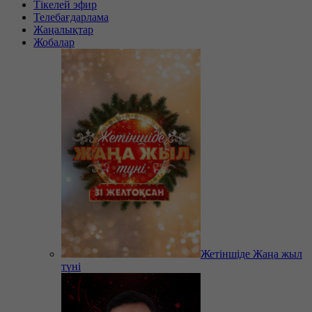
Тікелей эфир
Телебағдарлама
Жаңалықтар
Жобалар
Жетіншіде Жаңа жыл
түні