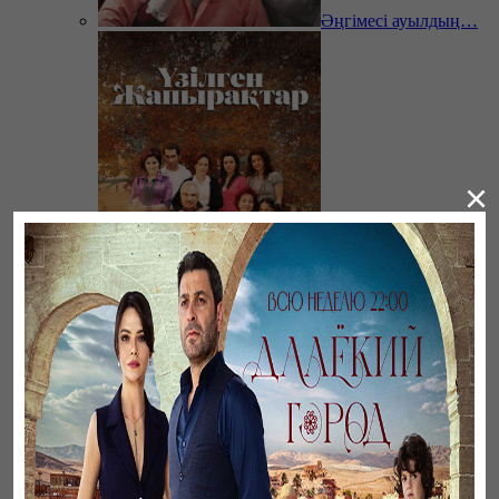
Әңгімесі ауылдың…
×
Үзілген жапырақтар