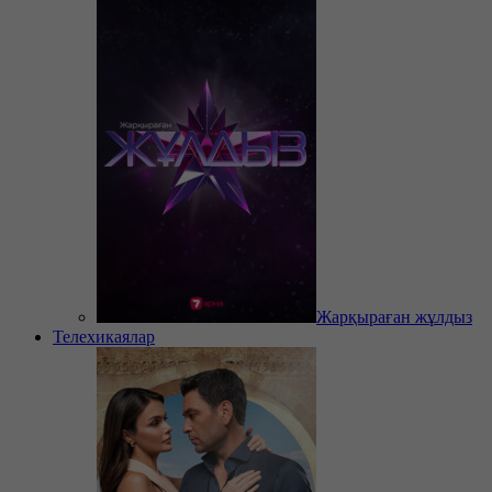
Жарқыраған жұлдыз
Телехикаялар