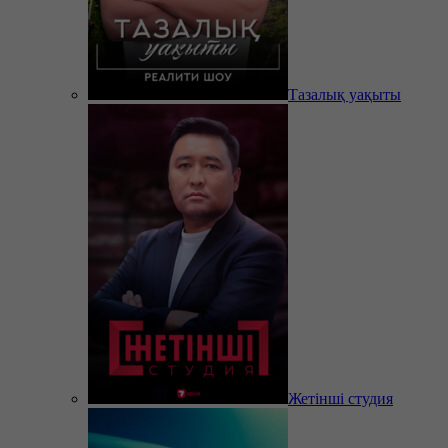
Тазалық уақыты
Жетінші студия