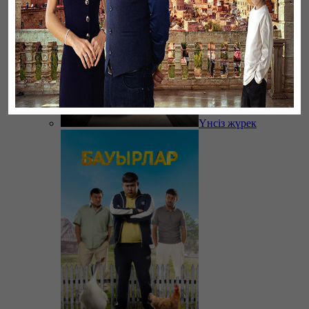
Үнсіз жүрек