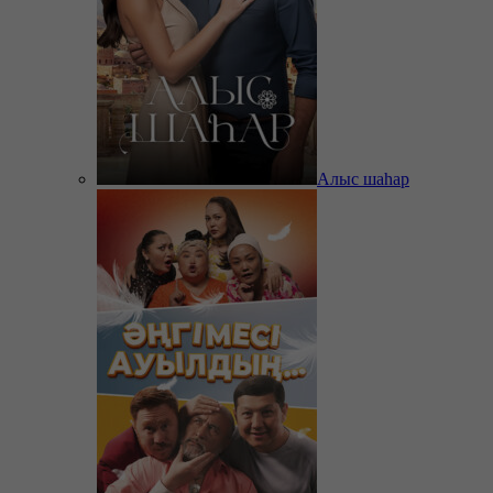
Алыс шаһар