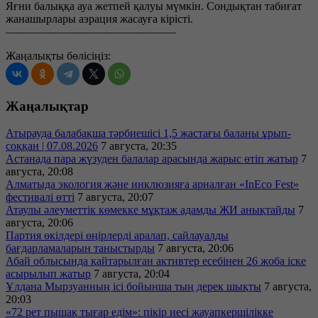
Яғни балыққа ауа жетпей қалуы мүмкін. Сондықтан табиғат
жанашырлары аэрация жасауға кірісті.
———————————————
Жаңалықты бөлісіңіз:
Жаңалықтар
Атырауда балабақша тәрбиешісі 1,5 жастағы баланы ұрып-
соққан | 07.08.2026
7 августа, 20:35
Астанада пара жүзуден балалар арасында жарыс өтіп жатыр
7
августа, 20:08
Алматыда экология және инклюзияға арналған «InEco Fest»
фестивалі өтті
7 августа, 20:07
Атаулы әлеуметтік көмекке мұқтаж адамды ЖИ анықтайды
7
августа, 20:06
Партия өкілдері өңірлерді аралап, сайлауалды
бағдарламаларын таныстырды
7 августа, 20:06
Абай облысында қайтарылған активтер есебінен 26 жоба іске
асырылып жатыр
7 августа, 20:04
Ұлдана Мырзуанның ісі бойынша тың дерек шықты
7 августа,
20:03
«72 рет пышақ тығар едім»: пікір иесі жауапкершілікке