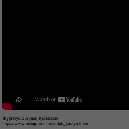
Жүргізуші: Ардақ Қасымхан —
https://www.instagram.com/ardak_kassymkhan