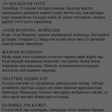
«У» ҚОСЫЛҒАН ТӘТТІ
Ақтөбеде 23 оқушы тәттіден уланды. Балалар мектеп
жанындағы дүкеннен кәмпит алып жеген соң, жағдайлары
күрт нашарлаған. Осыдан кейін 45 дүкен тексеріліп, ондағы
қауіпті тәтті түгел тәркіленді.
«ASAR BASPANA» ЖОЙЫЛДЫ
Елде «Asar Baspana» қаржы пирамидасы жойылды. Екі күдікті
ұсталды. Олардан 1,2 млрд-тан астам теңге мен 13 премиум
класты көлік тәркіленді.
ЖАЛҒАН ПСИХОЛОГ
Қазір аңқау елге алдамшы психологтардың әмірі жүріп тұр.
Енді мұндай маманның біліктілігі тексеріліп, білімі жоғы
нарықтан шығарылады. Мәжіліс псевдопсихологтардың
мәселесін май шаммен қарамақ.
АПАТТЫҢ АЛДЫН АЛУ
Астана көктемгі су тасқынына дайындалып жатыр. Айтып
келмейтін апаттың алдын алу үшін бірнеше құрылым күш
біріктірді. Мамандар техника мен құрал-жабдығын сайлап, су
басу қаупі жоғары аймақтарға аттанды.
БАЛЫҚҚА АУА ҚАЖЕТ
Солтүстікте мұз қалыңдап, өзендерде оттегі азайып барады.