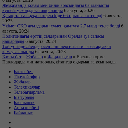
6 августа, 20:26
Жезқазғанда қоғам мен билік арасындағы байланысты
күшейту жолдары талқыланды
6 августа, 20:26
Қазақстан әл-ауқат индексінде 66-орынға көтерілді
6 августа,
20:25
Үкімет СҚО ауылдарын сумен қамтуға 2,7 млрд теңге бөлді
6
августа, 20:24
Полигондағы өрттің салдарынан Оралда ауа сапасы
нашарлады
6 августа, 20:24
Той үстінде әйелдер мен әншілерге тіл тигізген ақсақал
қамауға алынды
6 августа, 20:23
Басты бет
»
Жобалар
»
Жаңалықтар
»
Ерекше көрме:
Павлодарда миниатюрлық кітаптар оқырманға ұсынылды
Басты бет
Тікелей эфир
Жобалар
Телехикаялар
Телебағдарлама
Біз туралы
Басшылық
Арна келбеті
Байланыс