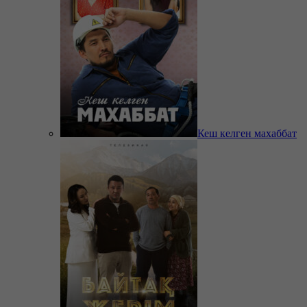
Кеш келген махаббат