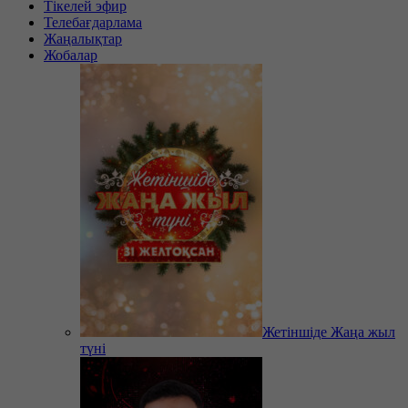
Тікелей эфир
Телебағдарлама
Жаңалықтар
Жобалар
Жетіншіде Жаңа жыл
түні