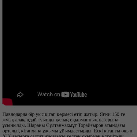
Павлодарда бір уыс кітап көрмесі өтіп жатыр. Яғни 150-ге
жуық алақандай туынды қалың оқырманның назарына
ұсынылды. Шараны Сұлтанмахмұт Торайғыров атындағы
орталық кітапхана ұжымы ұйымдастырды. Ескі кітапты оқып,
XIX ғасырға саяхат жасағысы келген оқырман үлкейткіш