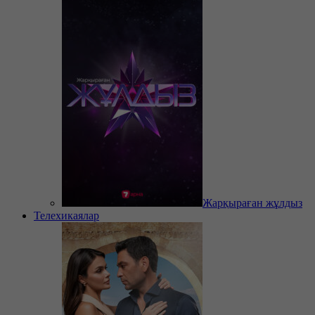
Жарқыраған жұлдыз
Телехикаялар