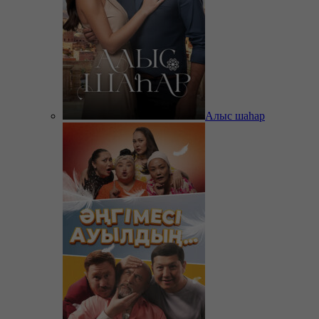
Алыс шаһар