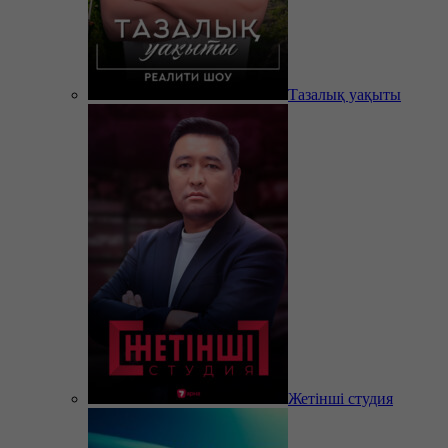
Тазалық уақыты
Жетінші студия