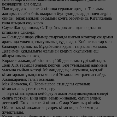
көзілдірігін ала барды.
Павлодарда кішкентай кітапқа сұраныс артқан. Талғамы
жоғары, талабы биік оқырман бұл туындыларды іздеп жүріп
оқиды. Бірақ мұндай басылым қолға берілмейді. Кітапханада
ғана отырып оқу керек.
Сәуле Жанқаринова, С. Торайғыров атындағы орталық
кітапхана әдіскері:
— Осындай шара ұйымдастырғанда шағын кітаптар оқырман
арасында үлкен қызығушылық тудырады. Көбіне жастар мен
балаларға қызықты. Мұқабасына қарап, таңғалып жатады.
Дегенмен құндылығы жағынан кәдімгі оқулықтан еш
айырмашылығы жоқ.
Көрмеге алақандай кітаптың 150-ден астам түрі қойылды.
Дені XIX ғасырда жарық көрген. Бұл туындылар адамның
уысына сыйып кетеді. Мамандардың айтуынша, мұндай
кітаптардың ұзындығы мен ені 76 миллиметрден аспайды.
Халықаралық талап осындай.
Мая Исақаева, С. Торайғыров атындағы орталық
кітапхананың сектор меңгерушісі:
— Бұл кітаптардың кейбіреуін ақын-жазушылардың өздері
сыйға тартқан. Енді бірін өзіміз жинадық, сатып алдық
дегендей. Ең кішкентай кітап – Омар Хаямның кітабы.
Облыстық кітапхананың сирек кітап қоры 400 мыңға
жуықтайды.
Көлемі шағын болғанымен, мазмұны терең кітаптар ертеректе