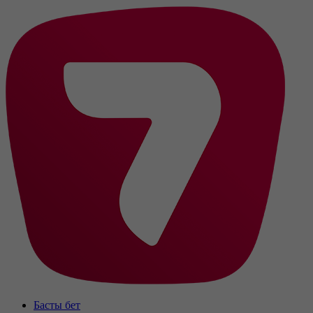
Басты бет