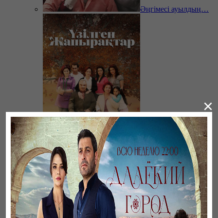
Әңгімесі ауылдың…
×
Үзілген жапырақтар