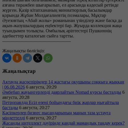
азғана тиражбен шығарылып, ел арасында кәдесый ретінде
жүрген. Қазір кітапхананың миниатюрлық басылымдар
қорында Жұбан Молдағалиевтің поэмалары, Мұқтар
Әуезовтың «Абай жолы» романынан үзінділер және басқа да
ақын-жазушылардың еңбектері бар. Жуырда коллекция жаңа
туындымен толықты. Омбылық әріптестері Пушкиннің
әдебиеттер каталогын сыйға тартты.
———————————————
Жаңалықты бөлісіңіз:
Жаңалықтар
Ақтауда жасөспірімдер 14 жастағы оқушыны соққыға жыққан
| 06.08.2026
6 августа, 20:29
Әмбебап жауынгерлерді даярлайтын Nomad курсы басталды
6
августа, 20:28
Петропавлда Есіл өзені бойындағы биік жарлар нығайтыла
бастады
6 августа, 20:27
Кәсіпкерлер бизнес нысандарының маңын таза ұстауға
міндеттелді
6 августа, 20:27
Жасанды интеллект дәуірінде қандай мамандық таңдау керек?