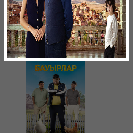
Үнсіз жүрек