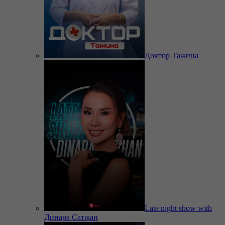
Доктор Тажина
Late night show with
Динара Сатжан