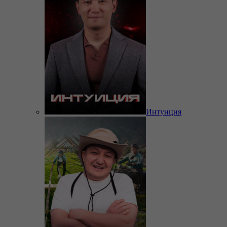
Интуиция