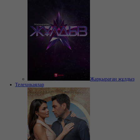
Жарқыраған жұлдыз
Телехикаялар