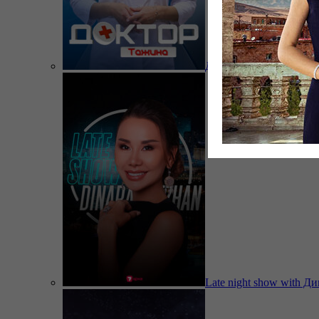
Доктор Тажина
Late night show with Д