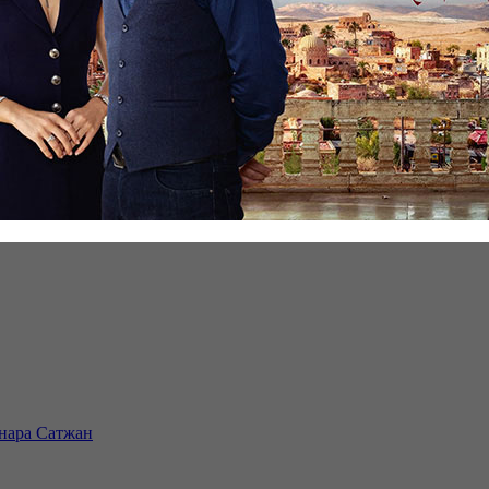
инара Сатжан