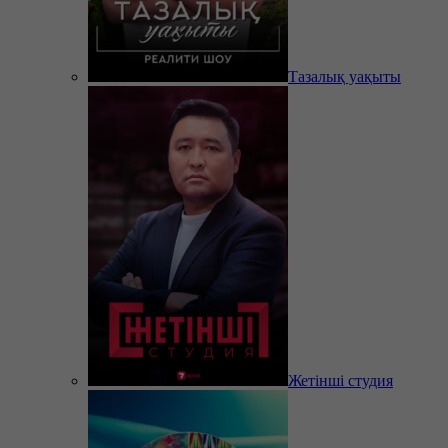
Тазалық уақыты
Жетінші студия