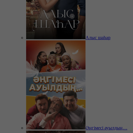
Алыс шаһар
Әңгімесі ауылдың…