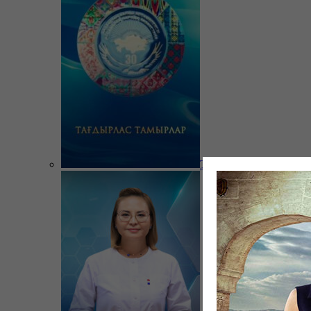
Тағдырлас тамырлар