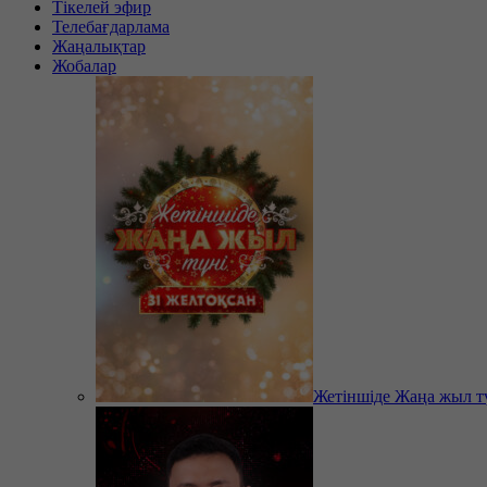
Тікелей эфир
Телебағдарлама
Жаңалықтар
Жобалар
Жетіншіде Жаңа жыл т