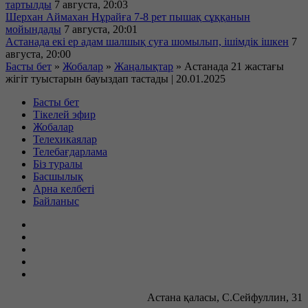
тартылды
7 августа, 20:03
Шерхан Аймахан Нұрайға 7-8 рет пышақ сұққанын
мойындады
7 августа, 20:01
Астанада екі ер адам шалшық суға шомылып, ішімдік ішкен
7
августа, 20:00
Басты бет
»
Жобалар
»
Жаңалықтар
»
Астанада 21 жастағы
жігіт туыстарын бауыздап тастады | 20.01.2025
Басты бет
Тікелей эфир
Жобалар
Телехикаялар
Телебағдарлама
Біз туралы
Басшылық
Арна келбеті
Байланыс
Астана қаласы, С.Сейфуллин, 31