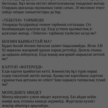
басталды. Бұл жолы негізгі айыпталушылар тыңдалып жатыр.
Олардың арасында оқушының тәнін сатып, 10 миллион теңге
пайда тапқан сыныптастары да бар.
«ТЕБЕГЕН» ТӘРБИЕШІ
Атырауда бүлдіршінді тепкен тәрбиеші сотталады. Ол
балабақшадан қуылған еді. Енді үстінен қылмыстық іс
қозғалып жатыр. «Тебеген» тәрбиеші тәубесіне келді ме?
БЕНЗИН ҚЫМБАТТАЙ МА?
Бұдан былай бензин бағасын үкімет бақыламайды. Яғни АИ
92 маркалы жанармай құнын нарық реттейді. Дизель отыны
да ырқына жіберіледі. Енді жанар-жағармай шарықтап кетпей
ме?
КАРТОП «КӨТЕРІЛДІ»
Елде картоп қымбаттап кетті. Көкөністің бұл түрін көрші
елдер тоқтатпай әкетіп жатыр. Қазақстан картобына сырттан
сұраныстың артуына не себеп? Ішкі нарықта тапшылық тумай
ма?
МОПЕДШІГЕ МІНДЕТ
Мопед мінушіге үлкен міндет жүктеледі. Екі айдан кейін
нөмірі жоқ техника көшеде жүрмейді. Жүргізуші куәлігі
жоқтар айыппұл арқалайды.