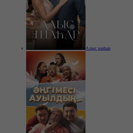
Алыс шаһар