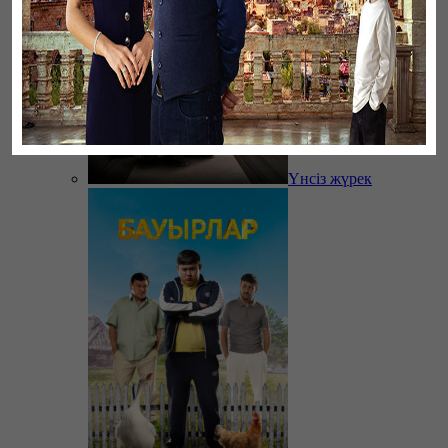
Үнсіз жүрек