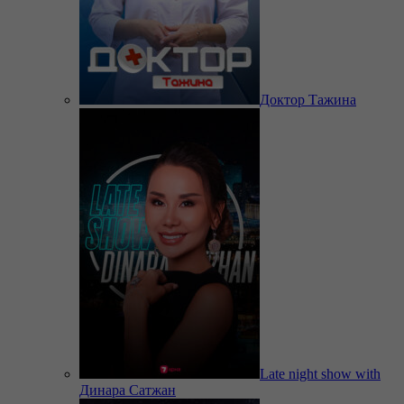
Доктор Тажина
Late night show with
Динара Сатжан