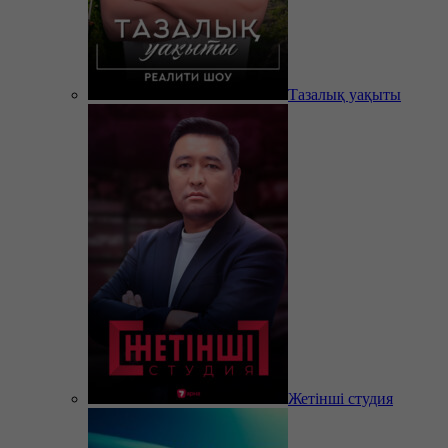
Тазалық уақыты
Жетінші студия