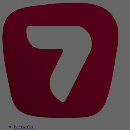
Басты бет