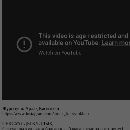
Жүргізуші: Ардақ Қасымхан —
https://www.instagram.com/ardak_kassymkhan
СЕКСУАЛДЫ ҚҰЛДЫҚ
Сексуалды құлдықта болған қыз балаға қатысты сот процесі