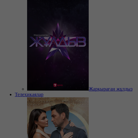
Жарқыраған жұлдыз
Телехикаялар