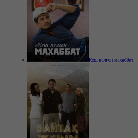
Кеш келген махаббат