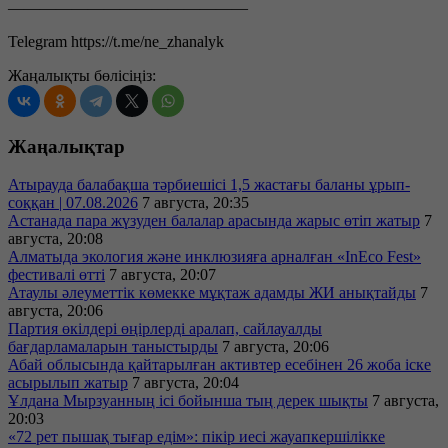
———————————————
Telegram https://t.me/ne_zhanalyk
Жаңалықты бөлісіңіз:
Жаңалықтар
Атырауда балабақша тәрбиешісі 1,5 жастағы баланы ұрып-
соққан | 07.08.2026
7 августа, 20:35
Астанада пара жүзуден балалар арасында жарыс өтіп жатыр
7
августа, 20:08
Алматыда экология және инклюзияға арналған «InEco Fest»
фестивалі өтті
7 августа, 20:07
Атаулы әлеуметтік көмекке мұқтаж адамды ЖИ анықтайды
7
августа, 20:06
Партия өкілдері өңірлерді аралап, сайлауалды
бағдарламаларын таныстырды
7 августа, 20:06
Абай облысында қайтарылған активтер есебінен 26 жоба іске
асырылып жатыр
7 августа, 20:04
Ұлдана Мырзуанның ісі бойынша тың дерек шықты
7 августа,
20:03
«72 рет пышақ тығар едім»: пікір иесі жауапкершілікке