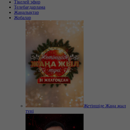
Тікелей эфир
Телебағдарлама
Жаңалықтар
Жобалар
Жетіншіде Жаңа жыл
түні