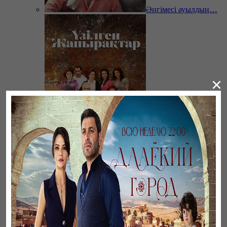
Әңгімесі ауылдың…
×
Үзілген жапырақтар