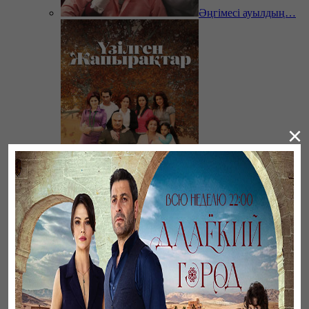
Әңгімесі ауылдың…
×
Үзілген жапырақтар