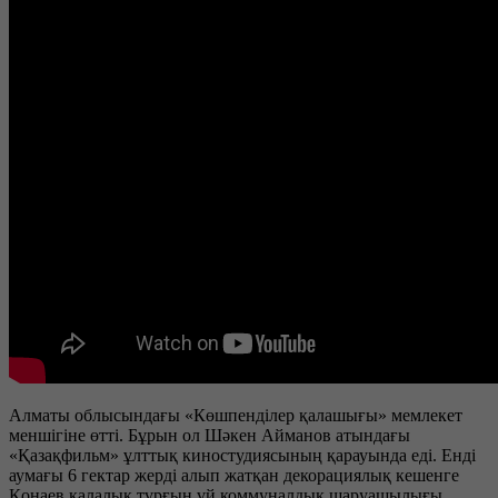
Алматы облысындағы «Көшпенділер қалашығы» мемлекет
меншігіне өтті. Бұрын ол Шәкен Айманов атындағы
«Қазақфильм» ұлттық киностудиясының қарауында еді. Енді
аумағы 6 гектар жерді алып жатқан декорациялық кешенге
Қонаев қалалық түрғын үй коммуналдық шаруашылығы