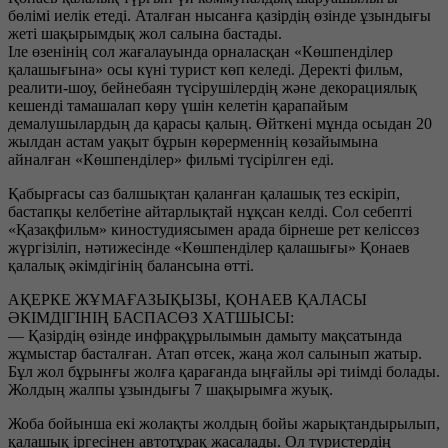
бөлімі иелік етеді. Аталған нысанға қазірдің өзінде ұзындығы
жеті шақырымдық жол салына бастады.
Іле өзенінің сол жағалауында орналасқан «Көшпенділер
қалашығына» осы күні турист көп келеді. Деректі фильм,
реалити-шоу, бейнебаян түсірушілердің және декорациялық
кешенді тамашалап көру үшін келетін қарапайым
демалушылардың да қарасы қалың. Өйткені мұнда осыдан 20
жылдан астам уақыт бұрын көрерменнің көзайымына
айналған «Көшпенділер» фильмі түсірілген еді.
Қабырғасы саз балшықтан қаланған қалашық тез ескіріп,
бастапқы келбетіне айтарлықтай нұқсан келді. Сол себепті
«Қазақфильм» киностудиясымен арада бірнеше рет келіссөз
жүргізіліп, нәтижесінде «Көшпенділер қалашығы» Қонаев
қалалық әкімдігінің балансына өтті.
АҚЕРКЕ ЖҰМАҒАЗЫҚЫЗЫ, ҚОНАЕВ ҚАЛАСЫ
ӘКІМДІГІНІҢ БАСПАСӨЗ ХАТШЫСЫ:
— Қазірдің өзінде инфрақұрылымын дамыту мақсатында
жұмыстар басталған. Атап өтсек, жаңа жол салынып жатыр.
Бұл жол бұрынғы жолға қарағанда ыңғайлы әрі тиімді болады.
Жолдың жалпы ұзындығы 7 шақырымға жуық.
Жоба бойынша екі жолақты жолдың бойы жарықтандырылып,
қалашық іргесінен автотұрақ жасалады. Ол туристердің