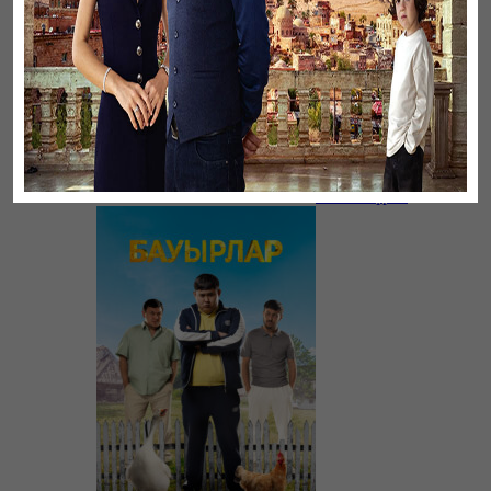
Үнсіз жүрек