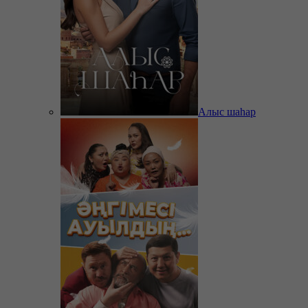
Алыс шаһар