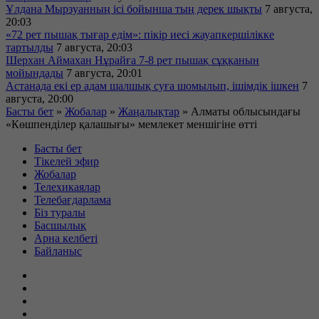
Ұлдана Мырзуанның ісі бойынша тың дерек шықты
7 августа,
20:03
«72 рет пышақ тығар едім»: пікір иесі жауапкершілікке
тартылды
7 августа, 20:03
Шерхан Аймахан Нұрайға 7-8 рет пышақ сұққанын
мойындады
7 августа, 20:01
Астанада екі ер адам шалшық суға шомылып, ішімдік ішкен
7
августа, 20:00
Басты бет
»
Жобалар
»
Жаңалықтар
»
Алматы облысындағы
«Көшпенділер қалашығы» мемлекет меншігіне өтті
Басты бет
Тікелей эфир
Жобалар
Телехикаялар
Телебағдарлама
Біз туралы
Басшылық
Арна келбеті
Байланыс