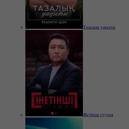
Тазалық уақыты
Жетінші студия