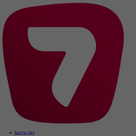
Басты бет