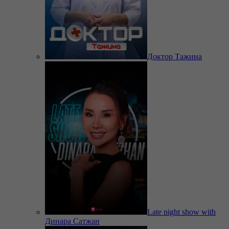
Доктор Тажина
Late night show with
Динара Сатжан