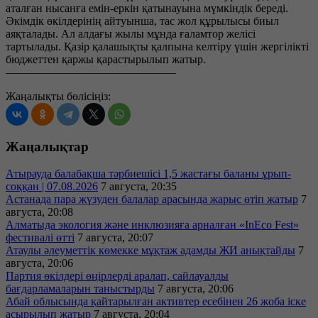
аталған нысанға емін-еркін қатынауына мүмкіндік береді.
Әкімдік өкілдерінің айтуынша, тас жол құрылысы биыл
аяқталады. Ал алдағы жылы мұнда ғаламтор желісі
тартылады. Қазір қалашықты қалпына келтіру үшін жергілікті
бюджеттен қаржы қарастырылып жатыр.
———————————————
Жаңалықты бөлісіңіз:
Жаңалықтар
Атырауда балабақша тәрбиешісі 1,5 жастағы баланы ұрып-
соққан | 07.08.2026
7 августа, 20:35
Астанада пара жүзуден балалар арасында жарыс өтіп жатыр
7
августа, 20:08
Алматыда экология және инклюзияға арналған «InEco Fest»
фестивалі өтті
7 августа, 20:07
Атаулы әлеуметтік көмекке мұқтаж адамды ЖИ анықтайды
7
августа, 20:06
Партия өкілдері өңірлерді аралап, сайлауалды
бағдарламаларын таныстырды
7 августа, 20:06
Абай облысында қайтарылған активтер есебінен 26 жоба іске
асырылып жатыр
7 августа, 20:04