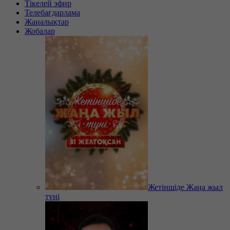
Тікелей эфир
Телебағдарлама
Жаңалықтар
Жобалар
Жетіншіде Жаңа жыл
түні