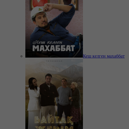
Кеш келген махаббат