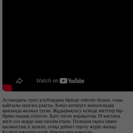
Астанадағы түнгі клубтардың бірінде төбелес болып, соңы
қайғылы оқиғаға ұласты. Көңіл көтеруге жиналғандар
арасында жалжал туған. Жұдырықтасу кезінде жігіттер бір-
біріне пышақ сілтеген. Қате тиген жарақаттан 19 жастағы
жігіт сол жерде жан тәсілім еткен. Полиция оқиға ізімен
қылмыстық іс қозғап, сотқа дейінгі тергеу жүріп жатыр.
Күдікті уақытша ұстау абақтысына қамалды.