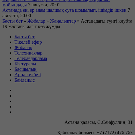
мойындады
7 августа, 20:01
Астанада екі ер адам шалшық суға шомылып, ішімдік ішкен
7
августа, 20:00
Басты бет
»
Жобалар
»
Жаңалықтар
»
Астанадағы түнгі клубта
19 жастағы жігіт көз жұмды
Басты бет
Тікелей эфир
Жобалар
Телехикаялар
Телебағдарлама
Біз туралы
Басшылық
Арна келбеті
Байланыс
Астана қаласы, С.Сейфуллин, 31
Қабылдау бөлмесі: +7 (7172) 476 767