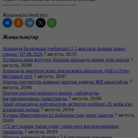
———————————————
Жаңалықты бөлісіңіз:
Жаңалықтар
Атырауда балабақша тәрбиешісі 1,5 жастағы баланы ұрып-
соққан | 07.08.2026
7 августа, 20:35
Астанада пара жүзуден балалар арасында жарыс өтіп жатыр
7
августа, 20:08
Алматыда экология және инклюзияға арналған «InEco Fest»
фестивалі өтті
7 августа, 20:07
Атаулы әлеуметтік көмекке мұқтаж адамды ЖИ анықтайды
7
августа, 20:06
Партия өкілдері өңірлерді аралап, сайлауалды
бағдарламаларын таныстырды
7 августа, 20:06
Абай облысында қайтарылған активтер есебінен 26 жоба іске
асырылып жатыр
7 августа, 20:04
Ұлдана Мырзуанның ісі бойынша тың дерек шықты
7 августа,
20:03
«72 рет пышақ тығар едім»: пікір иесі жауапкершілікке
тартылды
7 августа, 20:03
Шерхан Аймахан Нұрайға 7-8 рет пышақ сұққанын