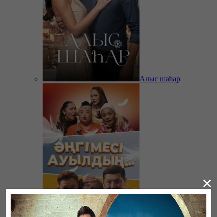
Алыс шаһар
×