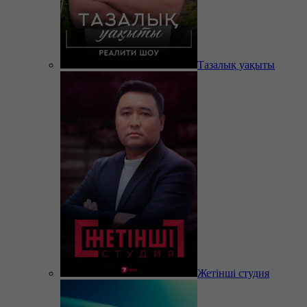
Тазалық уақыты
Жетінші студия