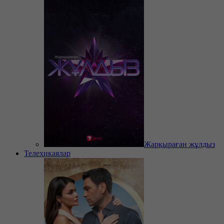
Жарқыраған жұлдыз
Телехикаялар