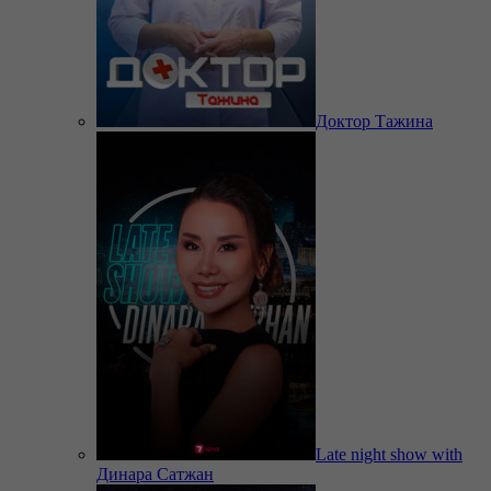
Доктор Тажина
Late night show with
Динара Сатжан