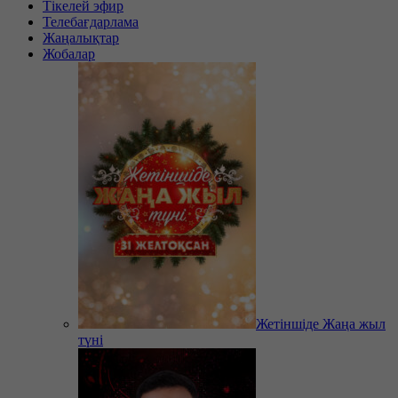
Тікелей эфир
Телебағдарлама
Жаңалықтар
Жобалар
Жетіншіде Жаңа жыл
түні