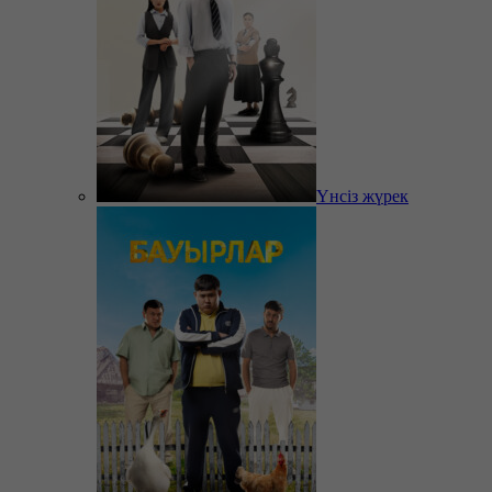
Үнсіз жүрек