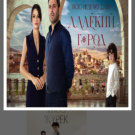
Әңгімесі ауылдың…
Үзілген жапырақтар