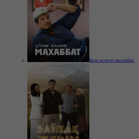
Кеш келген махаббат