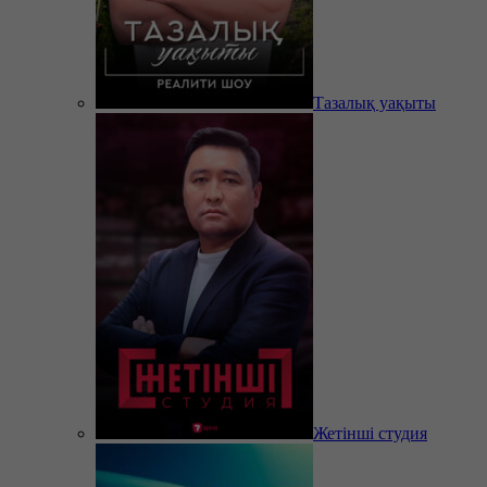
Тазалық уақыты
Жетінші студия