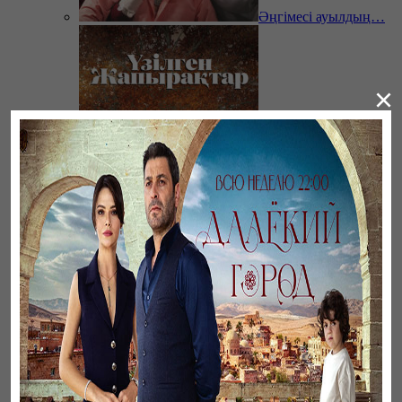
Әңгімесі ауылдың…
×
Үзілген жапырақтар