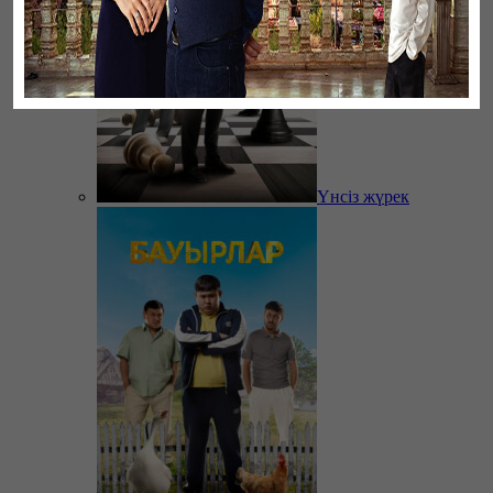
Үнсіз жүрек