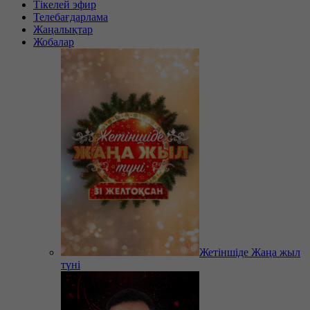
Тікелей эфир
Телебағдарлама
Жаңалықтар
Жобалар
Жетіншіде Жаңа жыл
түні