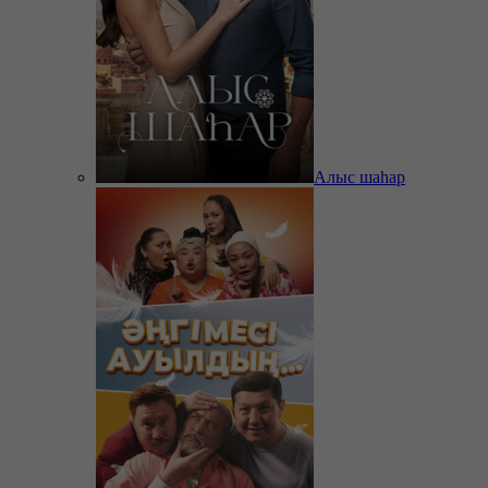
Алыс шаһар