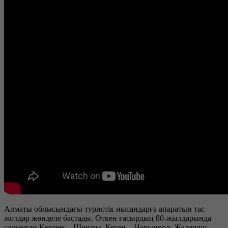
Алматы облысындағы туристік нысандарға апаратын тас
жолдар жөнделе бастады. Өткен ғасырдың 80-жылдарында
салынған Көкпек – Шонжы, Кеген – Нарынқол, Жалаңаш –