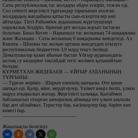
Саты республикалық тас жолдары әбден ескіріп, тозған еді.
Сол себепті жергілікті тұрғындар тарапынан аталған
жолдардың жағдайына қатысты сын-ескертпелер көп
айтылды. Тіпті Райымбек ауданының жүргізушілері
наразылық білдіріп, бірнеше рет жолды жауып тастаған
болатын. Биыл Кеген – Нарынқол тас жолының 74 шақырымы
және Жалаңаш – Саты жолының 6 шақырымы жөнделеді. Ал
Көкпек – Шонжы тас жолын орташа жөндеуден өткізуге
республикалық бюджеттен 3,9 млрд теңге бөлінді.
Демалушылар қазан айынан бастап Ұйғыр ауданындағы
ыстық су көздеріне тақтайдай тегіс жолмен қатынайтын
болады.
ҚҰРМЕТХАН ЖИДЕБАЕВ — ҰЙҒЫР АУДАНЫНЫҢ
ТҰРҒЫНЫ:
— Тұрған жеріміз – Шарын өзенінің шатқалы. Өте қиын
шатқал еді. Қазір, міне, мердігерлер, Үкімет көңіл бөліп, үлкен
шаруа атқарылып жатыр. Жергілікті халыққа, Қытаймен
байланысып отырған шекаралық аймаққа өте үлкен ықпалы
бар деп ойлаймыз. Туристер бар, кәсіпкерлер бар, бәріне көп
көмегі бар.
———————————————
Жаңалықты бөлісіңіз: