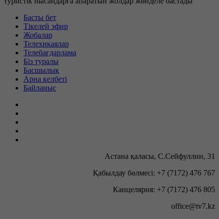
туристік нысандарға апаратын жолдар жөнделе бастады
Басты бет
Тікелей эфир
Жобалар
Телехикаялар
Телебағдарлама
Біз туралы
Басшылық
Арна келбеті
Байланыс
Астана қаласы, С.Сейфуллин, 31
Қабылдау бөлмесі: +7 (7172) 476 767
Канцелярия: +7 (7172) 476 805
office@tv7.kz