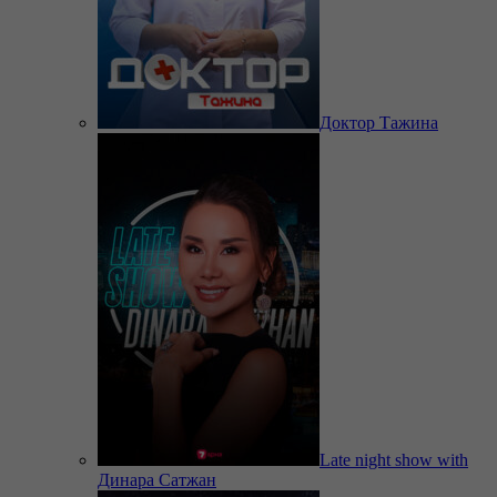
Доктор Тажина
Late night show with
Динара Сатжан