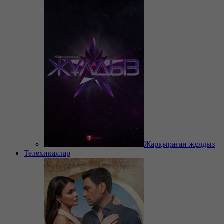
Жарқыраған жұлдыз
Телехикаялар