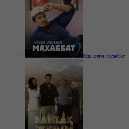
Кеш келген махаббат