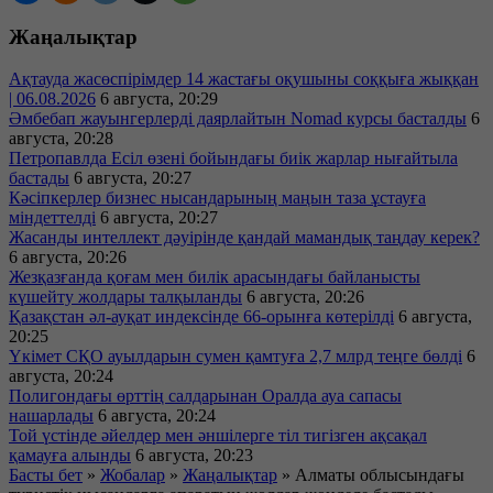
Жаңалықтар
Ақтауда жасөспірімдер 14 жастағы оқушыны соққыға жыққан
| 06.08.2026
6 августа, 20:29
Әмбебап жауынгерлерді даярлайтын Nomad курсы басталды
6
августа, 20:28
Петропавлда Есіл өзені бойындағы биік жарлар нығайтыла
бастады
6 августа, 20:27
Кәсіпкерлер бизнес нысандарының маңын таза ұстауға
міндеттелді
6 августа, 20:27
Жасанды интеллект дәуірінде қандай мамандық таңдау керек?
6 августа, 20:26
Жезқазғанда қоғам мен билік арасындағы байланысты
күшейту жолдары талқыланды
6 августа, 20:26
Қазақстан әл-ауқат индексінде 66-орынға көтерілді
6 августа,
20:25
Үкімет СҚО ауылдарын сумен қамтуға 2,7 млрд теңге бөлді
6
августа, 20:24
Полигондағы өрттің салдарынан Оралда ауа сапасы
нашарлады
6 августа, 20:24
Той үстінде әйелдер мен әншілерге тіл тигізген ақсақал
қамауға алынды
6 августа, 20:23
Басты бет
»
Жобалар
»
Жаңалықтар
»
Алматы облысындағы