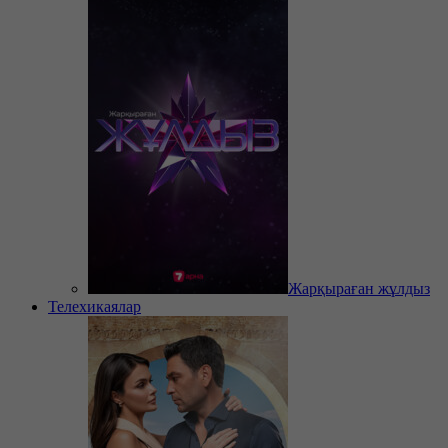
Жарқыраған жұлдыз
Телехикаялар