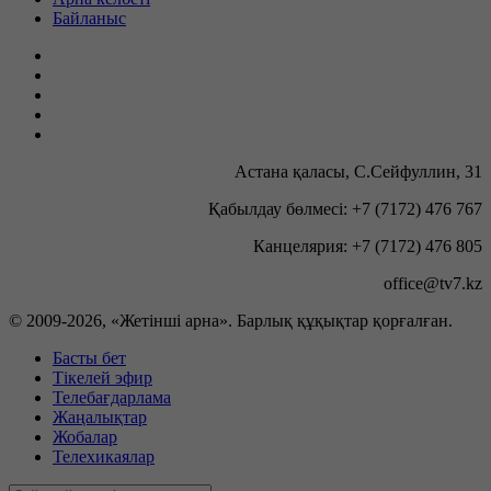
Байланыс
Астана қаласы, С.Сейфуллин, 31
Қабылдау бөлмесі: +7 (7172) 476 767
Канцелярия: +7 (7172) 476 805
office@tv7.kz
© 2009-
2026, «Жетінші арна». Барлық құқықтар қорғалған.
Басты бет
Тікелей эфир
Телебағдарлама
Жаңалықтар
Жобалар
Телехикаялар