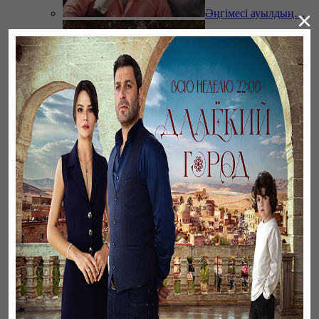
×
Әңгімесі ауылдың…
Үзілген жапырақтар