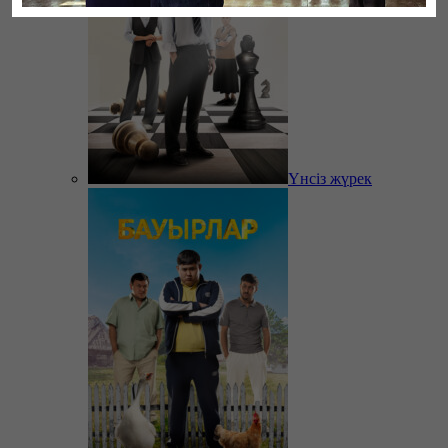
Үнсіз жүрек