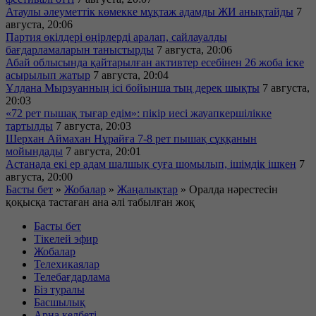
Атаулы әлеуметтік көмекке мұқтаж адамды ЖИ анықтайды
7
августа, 20:06
Партия өкілдері өңірлерді аралап, сайлауалды
бағдарламаларын таныстырды
7 августа, 20:06
Абай облысында қайтарылған активтер есебінен 26 жоба іске
асырылып жатыр
7 августа, 20:04
Ұлдана Мырзуанның ісі бойынша тың дерек шықты
7 августа,
20:03
«72 рет пышақ тығар едім»: пікір иесі жауапкершілікке
тартылды
7 августа, 20:03
Шерхан Аймахан Нұрайға 7-8 рет пышақ сұққанын
мойындады
7 августа, 20:01
Астанада екі ер адам шалшық суға шомылып, ішімдік ішкен
7
августа, 20:00
Басты бет
»
Жобалар
»
Жаңалықтар
»
Оралда нәрестесін
қоқысқа тастаған ана әлі табылған жоқ
Басты бет
Тікелей эфир
Жобалар
Телехикаялар
Телебағдарлама
Біз туралы
Басшылық
Арна келбеті