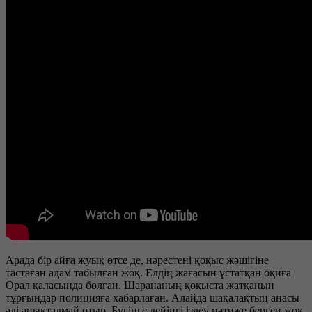
Арада бір айға жуық өтсе де, нәрестені қоқыс жәшігіне
тастаған адам табылған жоқ. Елдің жағасын ұстатқан оқиға
Орал қаласында болған. Шарананың қоқыста жатқанын
тұрғындар полицияға хабарлаған. Алайда шақалақтың анасы
әлі анықталмай отыр. Бүгінге дейінгі іздеу нәтиже берген жоқ.