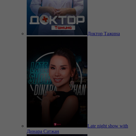
Доктор Тажина
Late night show with
Динара Сатжан