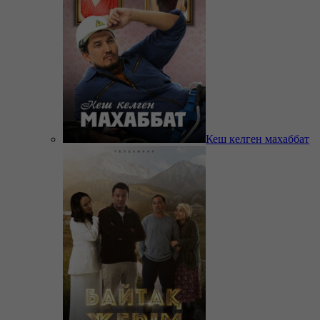
Кеш келген махаббат