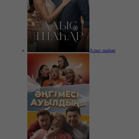
Алыс шаһар