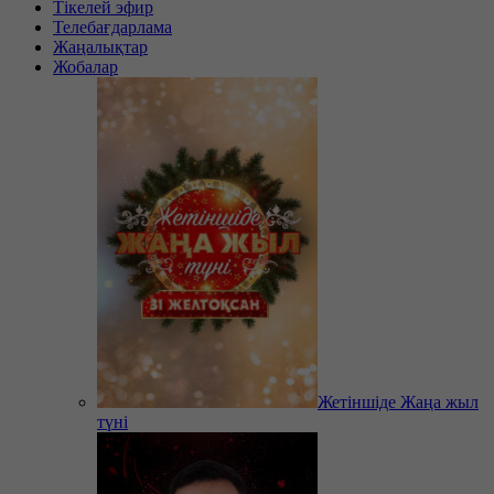
Тікелей эфир
Телебағдарлама
Жаңалықтар
Жобалар
Жетіншіде Жаңа жыл
түні