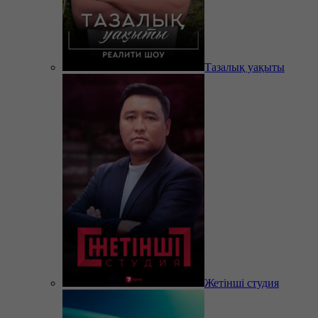
Тазалық уақыты
Жетінші студия