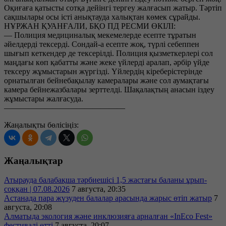
Оқиғаға қатысты сотқа дейінгі тергеу жалғасып жатыр. Тәртіп
сақшылары осы істі анықтауда халықтан көмек сұрайды.
НҰРЖАН ҚУАНҒАЛИ, БҚО ПД РЕСМИ ӨКІЛІ:
— Полиция медициналық мекемелерде есепте тұратын
әйелдерді тексерді. Сондай-а есепте жоқ, түрлі себеппен
шығып кеткендер де тексерілді. Полиция қызметкерлері сол
маңдағы көп қабатты және жеке үйлерді аралап, әрбір үйде
тексеру жұмыстарын жүргізді. Үйлердің кіреберістерінде
орнатылған бейнебақылау камералары және сол аумақтағы
камера бейнежазбалары зерттелді. Шақалақтың анасын іздеу
жұмыстары жалғасуда.
———————————————
Жаңалықты бөлісіңіз:
Жаңалықтар
Атырауда балабақша тәрбиешісі 1,5 жастағы баланы ұрып-
соққан | 07.08.2026
7 августа, 20:35
Астанада пара жүзуден балалар арасында жарыс өтіп жатыр
7
августа, 20:08
Алматыда экология және инклюзияға арналған «InEco Fest»
фестивалі өтті
7 августа, 20:07