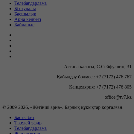
Телебағдарлама
Біз туралы
Басшылық
Арна келбеті
Байланыс
Астана қаласы, С.Сейфуллин, 31
Қабылдау бөлмесі: +7 (7172) 476 767
Канцелярия: +7 (7172) 476 805
office@tv7.kz
© 2009-
2026, «Жетінші арна». Барлық құқықтар қорғалған.
Басты бет
Тікелей эфир
Телебағдарлама
Жаңалықтар