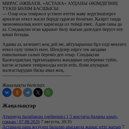
МИРАС ӘЖІБАЕВ, «АСТАНА» АУДАНЫ ӘКІМДІГІНІҢ
ТҮКШ БӨЛІМ БАСШЫСЫ:
— Олар осы теміржол үстінен өтетін жаяу жүргіншілерге
арналған өткел жасап беруді сұраған болатын. Қазіргі таңда
экономикалық көзге қарағанда ол тиімді емес. Адам саны да
аз. Сондықтан оған қаражат бөлу жағын дәлелдеп беруге өте
қиын болады.
Адамы аз, келешегі жоқ дей ме, айтуларынша бұл елді мекенге
өткел салу тиімсіз екен. Шенділер әзірге тек аялдама
павильонын салып береміз деп отыр. Сондықтан
Қызғалдақтың тұрғындарына жандарын шүберекке түйіп,
вагон астымен теміржолды кесіп өтіп, білім алуларын
жалғастырудан басқа амал жоқ.
———————————————
Жаңалықты бөлісіңіз:
Жаңалықтар
Атырауда балабақша тәрбиешісі 1,5 жастағы баланы ұрып-
соққан | 07.08.2026
7 августа, 20:35
Астанада пара жүзуден балалар арасында жарыс өтіп жатыр
7