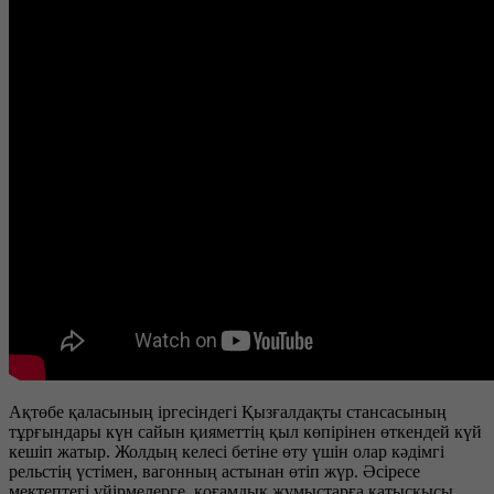
Ақтөбе қаласының іргесіндегі Қызғалдақты стансасының
тұрғындары күн сайын қияметтің қыл көпірінен өткендей күй
кешіп жатыр. Жолдың келесі бетіне өту үшін олар кәдімгі
рельстің үстімен, вагонның астынан өтіп жүр. Әсіресе
мектептегі үйірмелерге, қоғамдық жұмыстарға қатысқысы