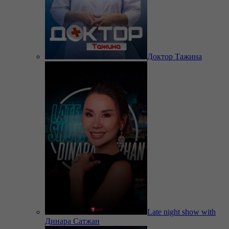
Доктор Тажина
Late night show with
Динара Сатжан