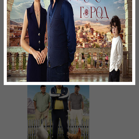
Үнсіз жүрек