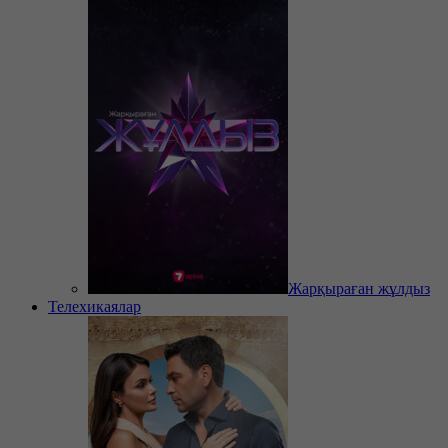
Жарқыраған жұлдыз
Телехикаялар