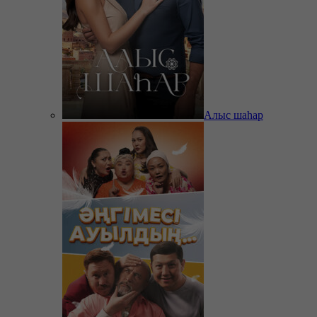
Алыс шаһар