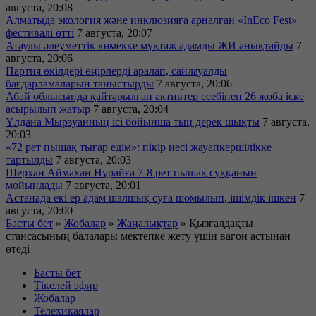
августа, 20:08
Алматыда экология және инклюзияға арналған «InEco Fest»
фестивалі өтті
7 августа, 20:07
Атаулы әлеуметтік көмекке мұқтаж адамды ЖИ анықтайды
7
августа, 20:06
Партия өкілдері өңірлерді аралап, сайлауалды
бағдарламаларын таныстырды
7 августа, 20:06
Абай облысында қайтарылған активтер есебінен 26 жоба іске
асырылып жатыр
7 августа, 20:04
Ұлдана Мырзуанның ісі бойынша тың дерек шықты
7 августа,
20:03
«72 рет пышақ тығар едім»: пікір иесі жауапкершілікке
тартылды
7 августа, 20:03
Шерхан Аймахан Нұрайға 7-8 рет пышақ сұққанын
мойындады
7 августа, 20:01
Астанада екі ер адам шалшық суға шомылып, ішімдік ішкен
7
августа, 20:00
Басты бет
»
Жобалар
»
Жаңалықтар
»
Қызғалдақты
стансасының балалары мектепке жету үшін вагон астынан
өтеді
Басты бет
Тікелей эфир
Жобалар
Телехикаялар