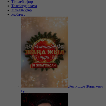
Тікелей эфир
Телебағдарлама
Жаңалықтар
Жобалар
Жетіншіде Жаңа жыл
түні