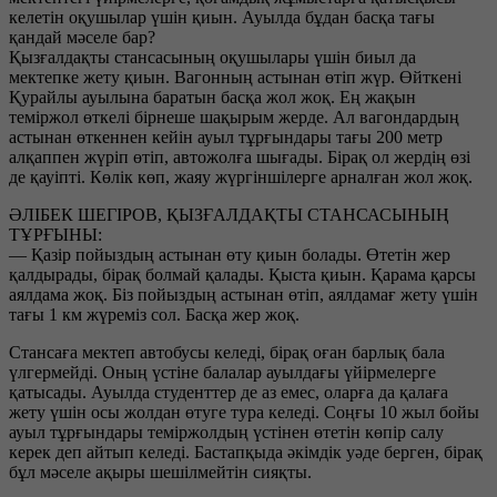
келетін оқушылар үшін қиын. Ауылда бұдан басқа тағы
қандай мәселе бар?
Қызғалдақты стансасының оқушылары үшін биыл да
мектепке жету қиын. Вагонның астынан өтіп жүр. Өйткені
Қурайлы ауылына баратын басқа жол жоқ. Ең жақын
теміржол өткелі бірнеше шақырым жерде. Ал вагондардың
астынан өткеннен кейін ауыл тұрғындары тағы 200 метр
алқаппен жүріп өтіп, автожолға шығады. Бірақ ол жердің өзі
де қауіпті. Көлік көп, жаяу жүргіншілерге арналған жол жоқ.
ӘЛІБЕК ШЕГІРОВ, ҚЫЗҒАЛДАҚТЫ СТАНСАСЫНЫҢ
ТҰРҒЫНЫ:
— Қазір пойыздың астынан өту қиын болады. Өтетін жер
қалдырады, бірақ болмай қалады. Қыста қиын. Қарама қарсы
аялдама жоқ. Біз пойыздың астынан өтіп, аялдамағ жету үшін
тағы 1 км жүреміз сол. Басқа жер жоқ.
Стансаға мектеп автобусы келеді, бірақ оған барлық бала
үлгермейді. Оның үстіне балалар ауылдағы үйірмелерге
қатысады. Ауылда студенттер де аз емес, оларға да қалаға
жету үшін осы жолдан өтуге тура келеді. Соңғы 10 жыл бойы
ауыл тұрғындары теміржолдың үстінен өтетін көпір салу
керек деп айтып келеді. Бастапқыда әкімдік уәде берген, бірақ
бұл мәселе ақыры шешілмейтін сияқты.