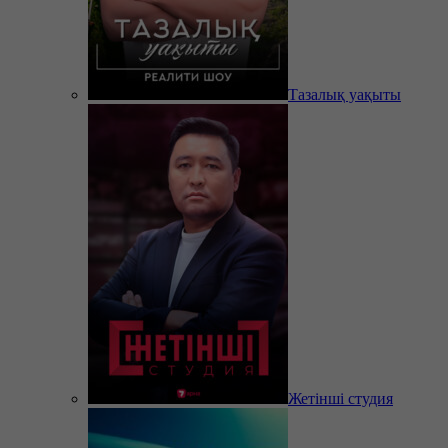
Тазалық уақыты
Жетінші студия