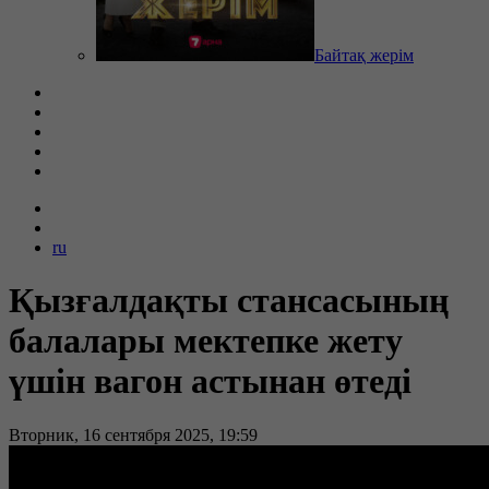
Байтақ жерім
ru
Қызғалдақты стансасының
балалары мектепке жету
үшін вагон астынан өтеді
Вторник, 16 сентября 2025, 19:59