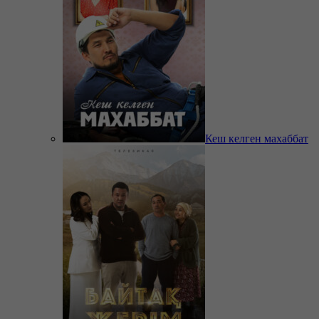
Кеш келген махаббат