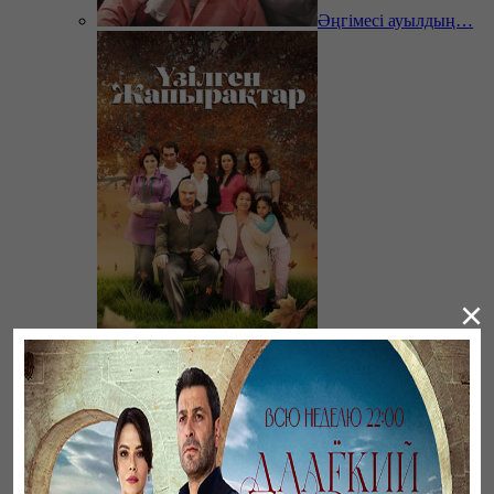
Әңгімесі ауылдың…
×
Үзілген жапырақтар