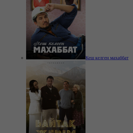
Кеш келген махаббат