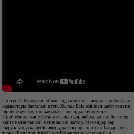
Солтүстік Қазақстан облысында көктемгі тасқынға дайындық
жұмыстары басталып кетті. Жылда Есіл өзінінен қауіп төнетін
бірнеше ауыл қатаң бақылауға алынды. Тепличное,
Прибрежное және Бескөл ауылын қоршай салынған бөгеттер
қайта нығайтылып, бетондалып жатыр. Мамандар бар
шаруаны қысқа дейін аяқтауды жоспарлап отыр. Тақырыпты
теріскейдегі тілшіміз Самат Қайырденұлы тарқатсын.