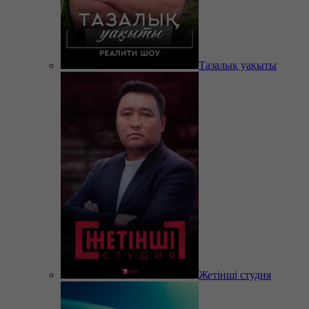
Тазалық уақыты
Жетінші студия