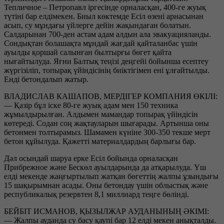
Тепличное – Петропавл іргесінде орналасқан, 400-ге жуық
түтіні бар елдімекен. Биыл көктемде Есіл өзені арнасынан
асып, су мұндағы үйлерге дейін жақындаған болатын.
Салдарынан 700-ден астам адам алдын ала эвакуацияланды.
Сондықтан болашақта мұндай жағдай қайталанбас үшін
ауылды қоршай салынған былтырғы бөгет қайта
нығайтылуда. Яғни Балтық теңізі деңгейі бойынша есептеу
жүргізіліп, топырақ үйіндісінің биіктігімен ені ұлғайтылды.
Енді бетондалып жатыр.
ВЛАДИСЛАВ КАШАПОВ, МЕРДІГЕР КОМПАНИЯ ӨКІЛІ:
— Қазір бұл іске 80-ге жуық адам мен 150 техника
жұмылдырылған. Алдымен мамандар топырақ үйіндісін
көтереді. Содан соң жақтауларын шығарады. Артынша оны
бетонмен толтырамыз. Шамамен күніне 300-350 текше мерт
бетон құйылуда. Қажетті материалдардың барлығы бар.
Дәл осындай шаруа ерке Есіл бойында орналасқан
Прибрежное және Бескөл ауылдарында да атқарылуда. Үш
елді мекенде жаңғыртылып жатқан бөгеттің жалпы ұзындығы
15 шақырымнан асады. Оны бетондау үшін облыстық және
республикалық резервтен 8,1 миллиард теңге бөлінді.
БЕЙБІТ ИСМАНОВ, ҚЫЗЫЛЖАР АУДАНЫНЫҢ ӘКІМІ:
— Жалпы ауданда су басу қаупі бар 12 елді мекен анықталды.