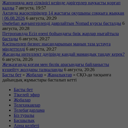
Жапонияда жер сілкінісі кезінде дәрігерлер науқасты қорғап
қалды
7 августа, 19:57
Ақтауда жасөспірімдер 14 жастағы оқушыны соққыға жыққан
| 06.08.2026
6 августа, 20:29
Әмбебап жауынгерлерді даярлайтын Nomad курсы басталды
6
августа, 20:28
Петропавлда Есіл өзені бойындағы биік жарлар нығайтыла
бастады
6 августа, 20:27
Кәсіпкерлер бизнес нысандарының маңын таза ұстауға
міндеттелді
6 августа, 20:27
Жасанды интеллект дәуірінде қандай мамандық таңдау керек?
6 августа, 20:26
Жезқазғанда қоғам мен билік арасындағы байланысты
күшейту жолдары талқыланды
6 августа, 20:26
Басты бет
»
Жобалар
»
Жаңалықтар
»
СҚО-да тасқынға
дайындық жұмыстары басталып кетті
Басты бет
Тікелей эфир
Жобалар
Телехикаялар
Телебағдарлама
Біз туралы
Басшылық
Арна келбеті