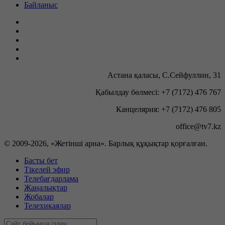
Байланыс
Астана қаласы, С.Сейфуллин, 31
Қабылдау бөлмесі: +7 (7172) 476 767
Канцелярия: +7 (7172) 476 805
office@tv7.kz
© 2009-
2026, «Жетінші арна». Барлық құқықтар қорғалған.
Басты бет
Тікелей эфир
Телебағдарлама
Жаңалықтар
Жобалар
Телехикаялар