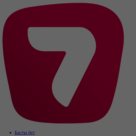
Басты бет