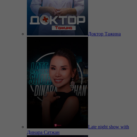
Доктор Тажина
Late night show with
Динара Сатжан