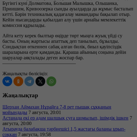
Бүгінгі күні Долматова, Большая Малышка, Ольшанка,
Приишим, Кривоозерка сынды ауылдарда да жұмыс басталып
кетті. Бәрін техникалық қадағалау мамандары бақылап отыр.
Кейін нысандарды қабылдап алу үшін арнайы мемлекеттік
комиссия құрылады.
Айта кету керек былтыр өңірде төрт мыңға жуық үйді су
басты. Оның жартысы апаттық деп танылып, бұзылды.
Сондықтан өткеннен сабақ алған билік, биыл қауіпсіздік
шараларына ерте қамданды. Қараша айының соңына дейін
шаруалар аяқталады деген жоспар бар.
———————————————
Жаңалықты бөлісіңіз:
Жаңалықтар
Шерхан Аймахан Нұрайға 7-8 рет пышақ сұққанын
мойындады
7 августа, 20:01
Астанада екі ер адам шалшық суға шомылып, ішімдік ішкен
7
августа, 20:00
Атырауда балабақша тәрбиешісі 1,5 жастағы баланы ұрып-
соққан
7 августа, 19:58