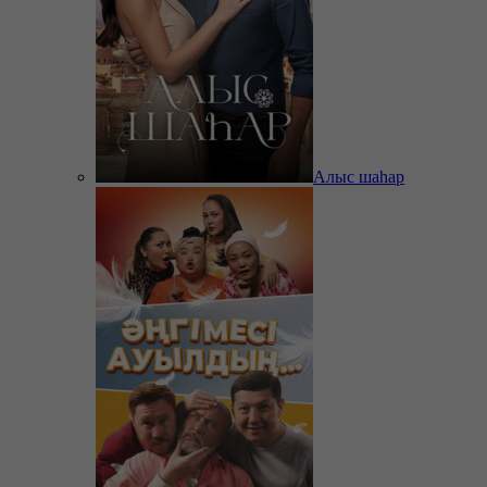
Алыс шаһар