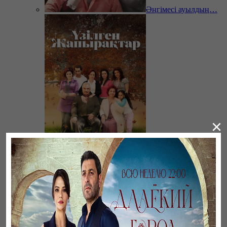
Әңгімесі ауылдың…
×
Үзілген жапырақтар