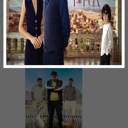
Үнсіз жүрек