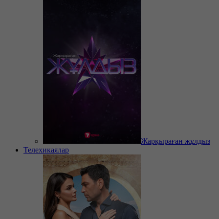
Жарқыраған жұлдыз
Телехикаялар