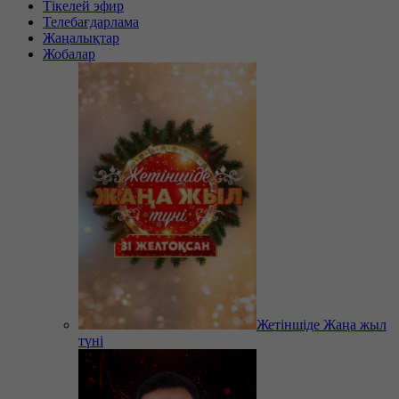
Тікелей эфир
Телебағдарлама
Жаңалықтар
Жобалар
Жетіншіде Жаңа жыл
түні