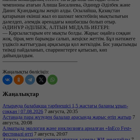
чемпионы атағын Алиша Бисалиева, Әдинұр Әділбек және
Данис Қуандықұлы жеңіп алды. Осылайша, Қазақстан
қатарынан екінші жыл өз шахмат мектебінің мықтылығын
дәлелдеп, әлемдік аренадағы көшбасшы болып отыр.
ӘДИНҰР ӘДІЛБЕК, АЛТЫН МЕДАЛЬ ИЕГЕРІ:
— Қарсыластарым өте мықты болды. Жарыс оңайға соққан
жоқ, бірақ мен барымды салып, жеңіске жеттім. Бұл нәтижеге
үздіксіз жаттығудың арқасында қол жеткіздім. Бос уақытымды
тиімді пайдаланып, спаррингтерге қатысып, көп
дайындалдым.
———————————————
Жаңалықты бөлісіңіз:
Жаңалықтар
Атырауда балабақша тәрбиешісі 1,5 жастағы баланы ұрып-
соққан | 07.08.2026
7 августа, 20:35
Астанада пара жүзуден балалар арасында жарыс өтіп жатыр
7
августа, 20:08
Алматыда экология және инклюзияға арналған «InEco Fest»
фестивалі өтті
7 августа, 20:07
Атаулы әлеуметтік көмекке мұқтаж адамды ЖИ анықтайды
7