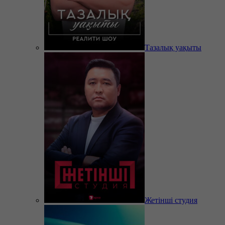
Тазалық уақыты
Жетінші студия