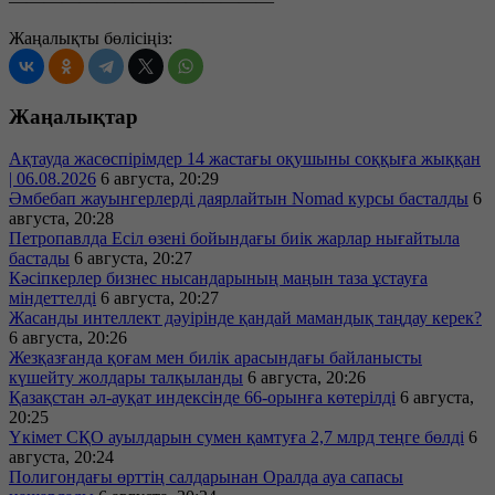
———————————————
Жаңалықты бөлісіңіз:
Жаңалықтар
Ақтауда жасөспірімдер 14 жастағы оқушыны соққыға жыққан
| 06.08.2026
6 августа, 20:29
Әмбебап жауынгерлерді даярлайтын Nomad курсы басталды
6
августа, 20:28
Петропавлда Есіл өзені бойындағы биік жарлар нығайтыла
бастады
6 августа, 20:27
Кәсіпкерлер бизнес нысандарының маңын таза ұстауға
міндеттелді
6 августа, 20:27
Жасанды интеллект дәуірінде қандай мамандық таңдау керек?
6 августа, 20:26
Жезқазғанда қоғам мен билік арасындағы байланысты
күшейту жолдары талқыланды
6 августа, 20:26
Қазақстан әл-ауқат индексінде 66-орынға көтерілді
6 августа,
20:25
Үкімет СҚО ауылдарын сумен қамтуға 2,7 млрд теңге бөлді
6
августа, 20:24
Полигондағы өрттің салдарынан Оралда ауа сапасы