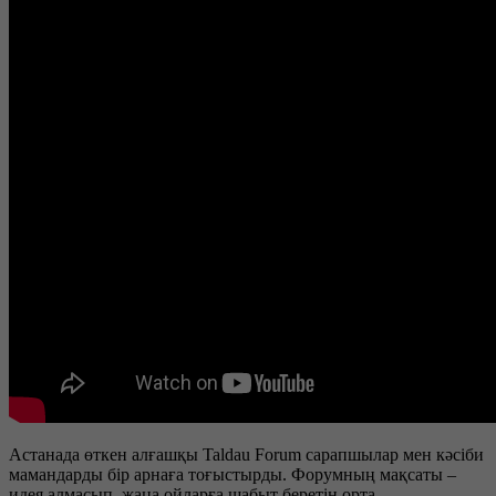
Астанада өткен алғашқы Taldau Forum сарапшылар мен кәсіби
мамандарды бір арнаға тоғыстырды. Форумның мақсаты –
идея алмасып, жаңа ойларға шабыт беретін орта