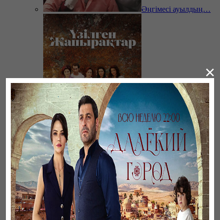
Әңгімесі ауылдың…
×
Үзілген жапырақтар