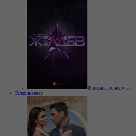
Жарқыраған жұлдыз
Телехикаялар