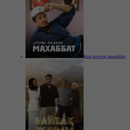
Кеш келген махаббат