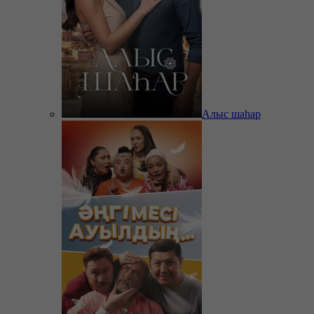
Алыс шаһар