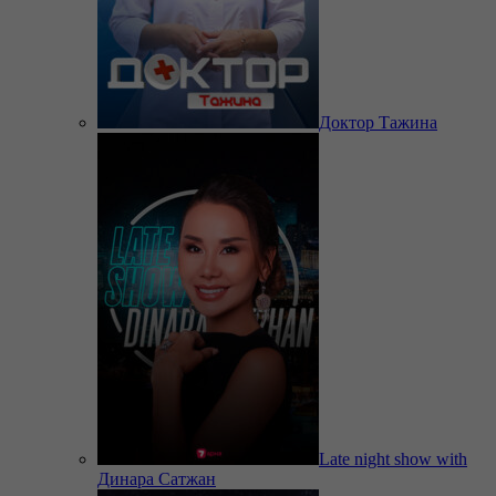
Доктор Тажина
Late night show with
Динара Сатжан