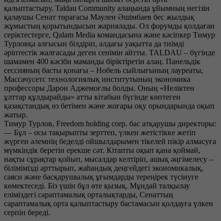
қалыптастыру. Taldau Community алаңында ұйымның негізін
қалаушы Сенат төрағасы Мәулен Әшімбаев бес жылдық
жұмыстың қорытындысын жариялады. Ол форумды қолдаған
серіктестерге, Qalam Media командасына және кәсіпкер Тимур
Турловқа алғысын білдіріп, алдағы уақытта да тиімді
әріптестік жалғасады деген сенімін айтты. TALDAU – бүгінде
шамамен 400 кәсіби маманды біріктіретін алаң. Панельдік
сессияның басты қонағы – Нобель сыйлығының лауреаты,
Массачусетс технологиялық институтының экономика
профессоры Дарон Аджемоғлы болды. Оның «Неліктен
ұлттар құлдырайды» атты кітабын бүгінде көптеген
қазақстандық өз бетімен және жоғары оқу орындарында оқып
жатыр.
Тимур Турлов, Freedom holding corp. бас атқарушы директоры:
— Бұл – осы тақырыпты зерттеп, үлкен жетістікке жетіп
жүрген әлемнің беделді ойшылдарымен тікелей пікір алмасуға
мүмкіндік беретін ерекше сәт. Кітапты оқып қана қоймай,
нақты сұрақтар қойып, мысалдар келтіріп, ашық әңгімелесу –
білімімізді арттырып, жаһандық деңгейдегі экономикалық,
саяси және басқарушылық ұғымдарды тереңірек түсінуге
көмектеседі. Біз үшін бұл өте қызық. Мұндай талқылау
еліміздегі сараптамалық орталықтарды, Сенаттың
сараптамалық орта қалыптастыру бастамасын қолдауға үлкен
серпін береді.