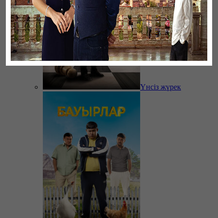
Үнсіз жүрек