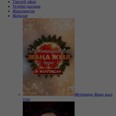
Тікелей эфир
Телебағдарлама
Жаңалықтар
Жобалар
Жетіншіде Жаңа жыл
түні