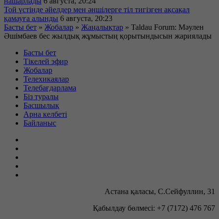
нашарлады
6 августа, 20:24
Той үстінде әйелдер мен әншілерге тіл тигізген ақсақал
қамауға алынды
6 августа, 20:23
Басты бет
»
Жобалар
»
Жаңалықтар
»
Taldau Forum: Мәулен
Әшімбаев бес жылдық жұмыстың қорытындысын жариялады
Басты бет
Тікелей эфир
Жобалар
Телехикаялар
Телебағдарлама
Біз туралы
Басшылық
Арна келбеті
Байланыс
Астана қаласы, С.Сейфуллин, 31
Қабылдау бөлмесі: +7 (7172) 476 767