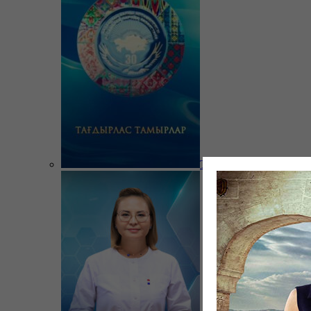
Тағдырлас тамырлар