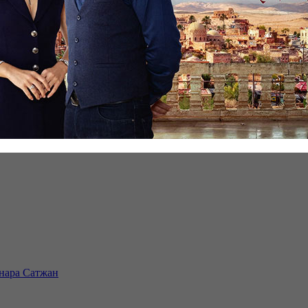
инара Сатжан