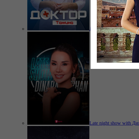
Доктор Тажина
Late night show with Д