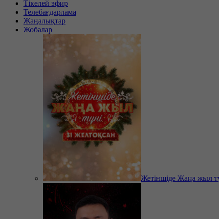
Тікелей эфир
Телебағдарлама
Жаңалықтар
Жобалар
Жетіншіде Жаңа жыл т