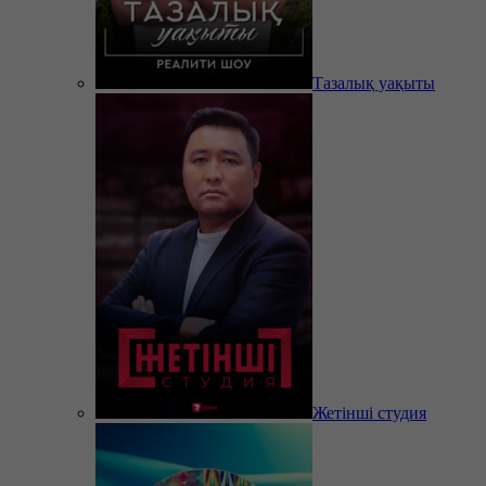
Тазалық уақыты
Жетінші студия