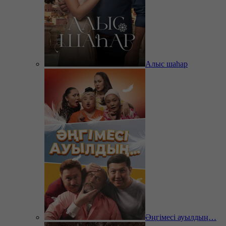
Алыс шаһар
Әңгімесі ауылдың…