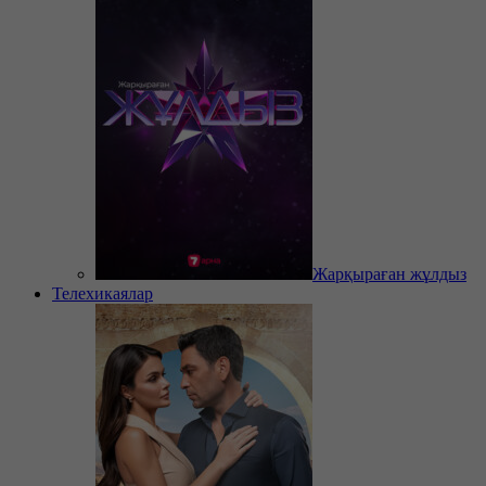
Жарқыраған жұлдыз
Телехикаялар