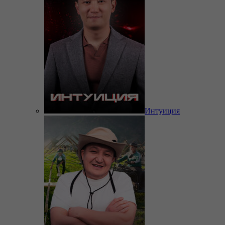
Интуиция