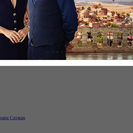
инара Сатжан