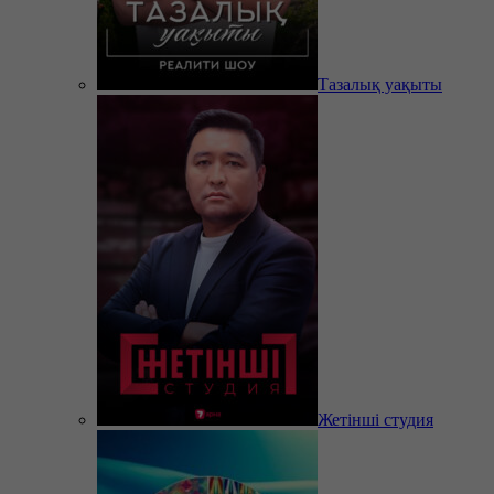
Тазалық уақыты
Жетінші студия