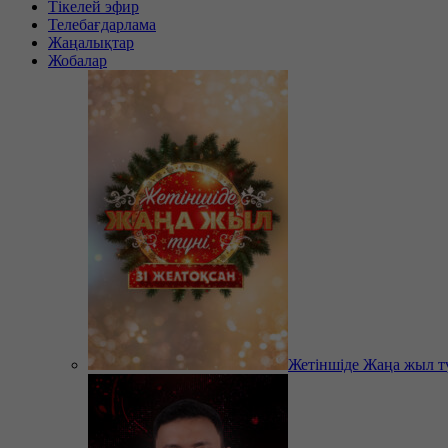
Тікелей эфир
Телебағдарлама
Жаңалықтар
Жобалар
Жетіншіде Жаңа жыл т