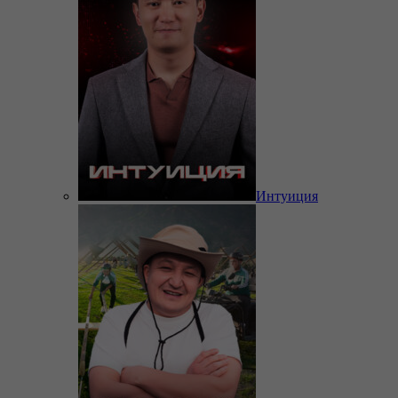
Интуиция