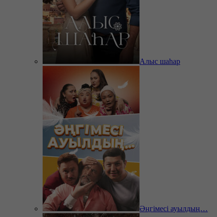
Алыс шаһар
Әңгімесі ауылдың…