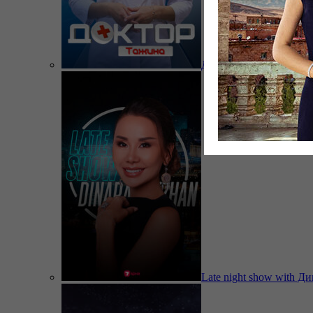
Доктор Тажина
Late night show with Д