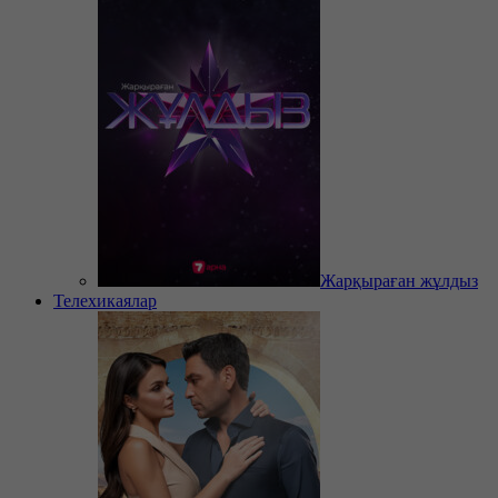
Жарқыраған жұлдыз
Телехикаялар