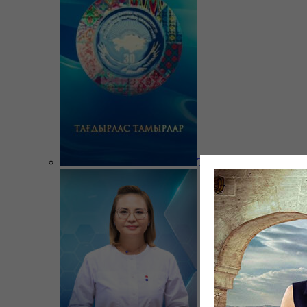
Тағдырлас тамырлар