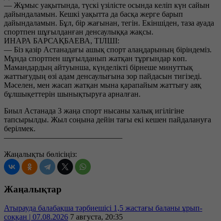
— Жұмыс уақытында, түскі үзілісте осында келіп күн сайын
дайындаламын. Кешкі уақытта да басқа жерге барып
дайындаламын. Бұл, бір жағынан, тегін. Екіншіден, таза ауада
спортпен шұғылданған денсаулыққа жақсы.
ИНАРА БАРСАҚБАЕВА, ТІЛШІ:
— Біз қазір Астанадағы ашық спорт алаңдарының біріндеміз.
Мұнда спортпен шұғылданып жатқан тұрғындар көп.
Мамандардың айтуынша, күнделікті бірнеше минуттық
жаттығудың өзі адам денсаулығына зор пайдасын тигізеді.
Мәселен, мен жасап жатқан мына қарапайым жаттығу аяқ
бұлшықеттерін шынықтыруға арналған.
Биыл Астанада 3 жаңа спорт нысаны халық игілігіне
тапсырылды. Жыл соңына дейін тағы екі кешен пайдалануға
берілмек.
———————————————
Жаңалықты бөлісіңіз:
Жаңалықтар
Атырауда балабақша тәрбиешісі 1,5 жастағы баланы ұрып-
соққан | 07.08.2026
7 августа, 20:35