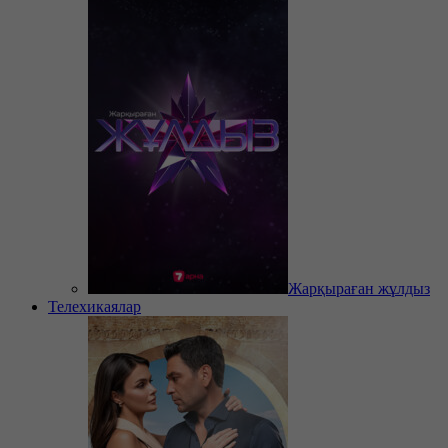
Жарқыраған жұлдыз
Телехикаялар