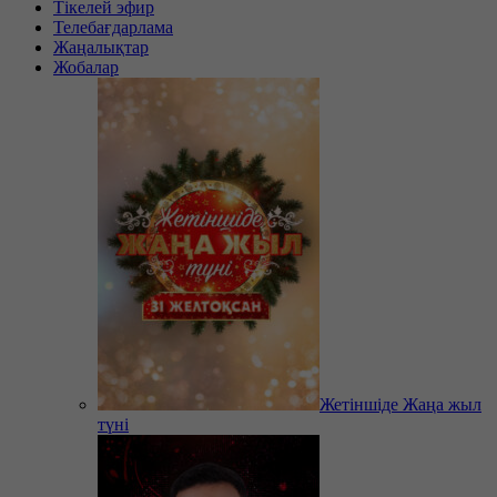
Тікелей эфир
Телебағдарлама
Жаңалықтар
Жобалар
Жетіншіде Жаңа жыл
түні