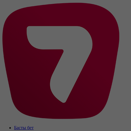
Басты бет