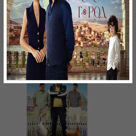
Үнсіз жүрек