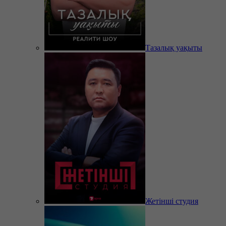
Тазалық уақыты
Жетінші студия