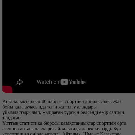
Астаналықтардың 40 пайызы спортпен айналысады. Жаз
бойы қала ауласында тегін жаттығу алаңдары
ұйымдастырылып, мыңдаған тұрғын белсенді өмір салтын
таңдаған.
Ұлттық статистика бюросы қазақстандықтар спортпен орта
есеппен аптасына екі рет айналысады дерек келтірді. Бұл
көрсеткіш әр өңірде әртүрлі. Айталық, Шығыс Қазақстан,