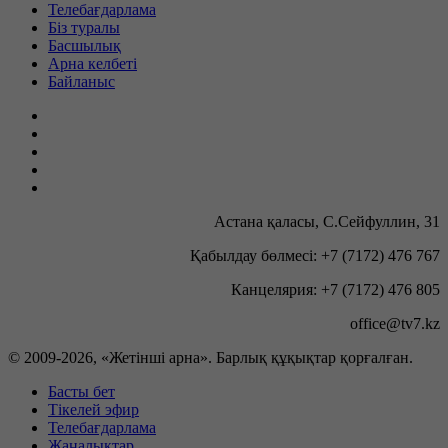
Телебағдарлама
Біз туралы
Басшылық
Арна келбеті
Байланыс
Астана қаласы, С.Сейфуллин, 31
Қабылдау бөлмесі: +7 (7172) 476 767
Канцелярия: +7 (7172) 476 805
office@tv7.kz
© 2009-
2026, «Жетінші арна». Барлық құқықтар қорғалған.
Басты бет
Тікелей эфир
Телебағдарлама
Жаңалықтар