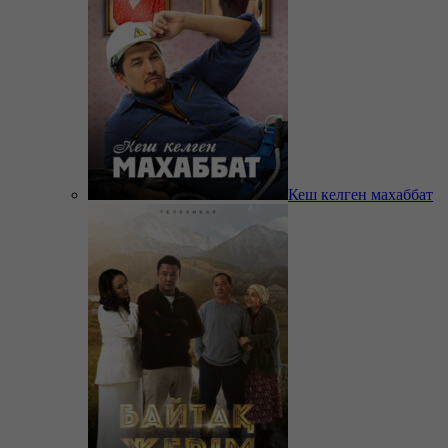
Кеш келген махаббат