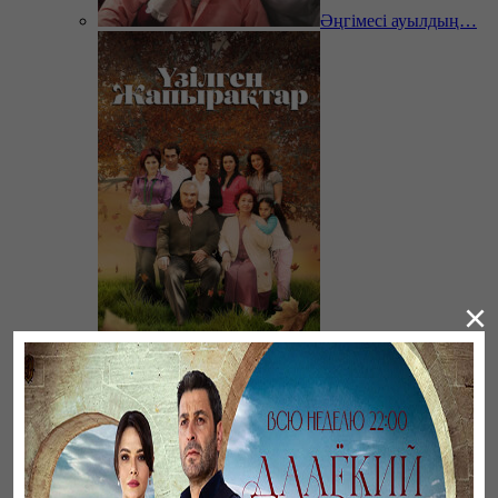
Әңгімесі ауылдың…
×
Үзілген жапырақтар