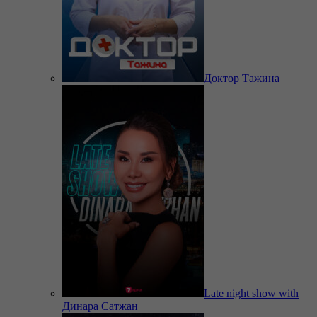
Доктор Тажина
Late night show with
Динара Сатжан