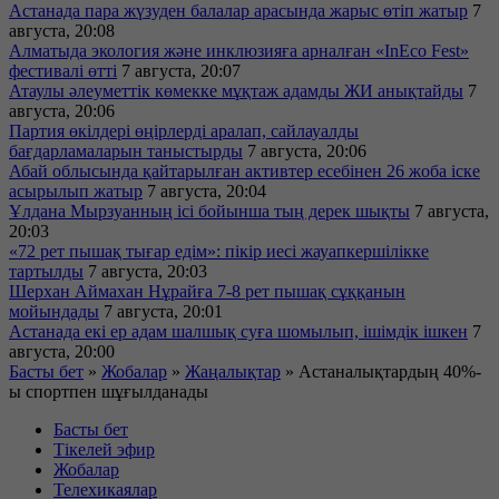
Астанада пара жүзуден балалар арасында жарыс өтіп жатыр
7
августа, 20:08
Алматыда экология және инклюзияға арналған «InEco Fest»
фестивалі өтті
7 августа, 20:07
Атаулы әлеуметтік көмекке мұқтаж адамды ЖИ анықтайды
7
августа, 20:06
Партия өкілдері өңірлерді аралап, сайлауалды
бағдарламаларын таныстырды
7 августа, 20:06
Абай облысында қайтарылған активтер есебінен 26 жоба іске
асырылып жатыр
7 августа, 20:04
Ұлдана Мырзуанның ісі бойынша тың дерек шықты
7 августа,
20:03
«72 рет пышақ тығар едім»: пікір иесі жауапкершілікке
тартылды
7 августа, 20:03
Шерхан Аймахан Нұрайға 7-8 рет пышақ сұққанын
мойындады
7 августа, 20:01
Астанада екі ер адам шалшық суға шомылып, ішімдік ішкен
7
августа, 20:00
Басты бет
»
Жобалар
»
Жаңалықтар
»
Астаналықтардың 40%-
ы спортпен шұғылданады
Басты бет
Тікелей эфир
Жобалар
Телехикаялар