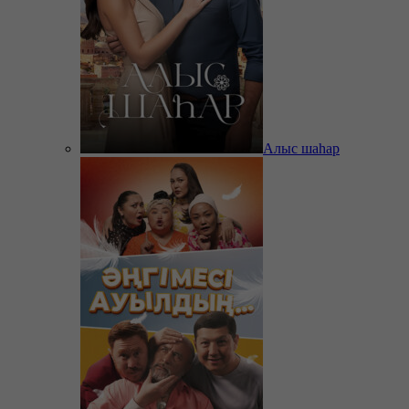
Алыс шаһар