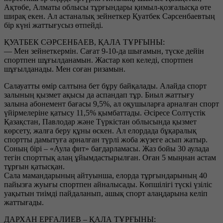
Ақтөбе, Алматы облысы тұрғындары қимыл-қозғалысқа өте
ширақ екен. Ал астаналық зейнеткер Қуатбек Сәрсенбаевтың
бір күні жаттығусыз өтпейді.
ҚУАТБЕК СӘРСЕНБАЕВ, ҚАЛА ТҰРҒЫНЫ:
— Мен зейнеткермін. Сағат 9-10-да шығамын, түске дейін
спортпен шұғылданамын. Жастар көп келеді, спортпен
шұғылданады. Мен соған ризамын.
Салауатты өмір салтына бет бұру байқалады. Алайда спорт
залының қызмет ақысы да аспандап тұр. Биыл жаттығу
залына абонемент бағасы 9,5%, ал оқушыларға арналған спорт
үйірмелеріне қатысу 11,5% қымбаттады. Әсіресе Солтүстік
Қазақстан, Павлодар және Түркістан облысында қызмет
көрсету, жалға беру құны өскен. Ал елордада бұқаралық
спортты дамытуға арналған түрлі жоба жүзеге асып жатыр.
Соның бірі – «Аула фит» бағдарламасы. Жаз бойы 30 аулада
тегін спорттық алаң ұйымдастырылған. Оған 5 мыңнан астам
тұрғын қатысқан.
Сала мамандарының айтуынша, елорда тұрғындарының 40
пайызға жуығы спортпен айналысады. Көпшілігі түскі үзіліс
уақытын тиімді пайдаланып, ашық спорт алаңдарына келіп
жаттығады.
ДАРХАН ЕРҒАЛИЕВ – ҚАЛА ТҰРҒЫНЫ: