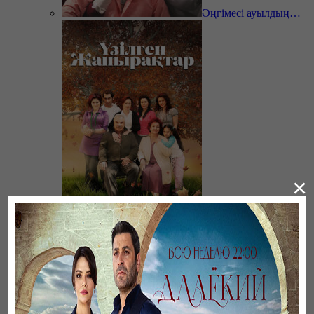
Әңгімесі ауылдың…
×
Үзілген жапырақтар