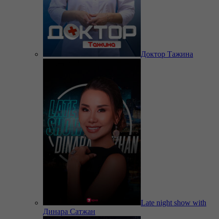
Доктор Тажина
Late night show with
Динара Сатжан