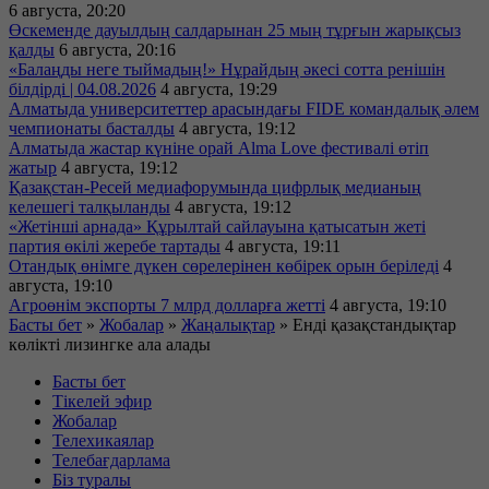
6 августа, 20:20
Өскеменде дауылдың салдарынан 25 мың тұрғын жарықсыз
қалды
6 августа, 20:16
«Балаңды неге тыймадың!» Нұрайдың әкесі сотта ренішін
білдірді | 04.08.2026
4 августа, 19:29
Алматыда университеттер арасындағы FIDE командалық әлем
чемпионаты басталды
4 августа, 19:12
Алматыда жастар күніне орай Alma Love фестивалі өтіп
жатыр
4 августа, 19:12
Қазақстан-Ресей медиафорумында цифрлық медианың
келешегі талқыланды
4 августа, 19:12
«Жетінші арнада» Құрылтай сайлауына қатысатын жеті
партия өкілі жеребе тартады
4 августа, 19:11
Отандық өнімге дүкен сөрелерінен көбірек орын беріледі
4
августа, 19:10
Агроөнім экспорты 7 млрд долларға жетті
4 августа, 19:10
Басты бет
»
Жобалар
»
Жаңалықтар
»
Енді қазақстандықтар
көлікті лизингке ала алады
Басты бет
Тікелей эфир
Жобалар
Телехикаялар
Телебағдарлама
Біз туралы