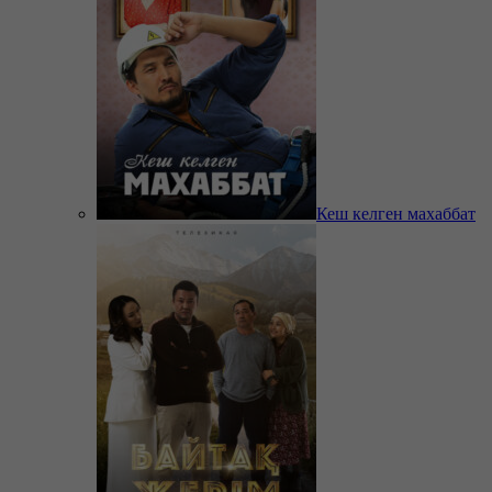
Кеш келген махаббат