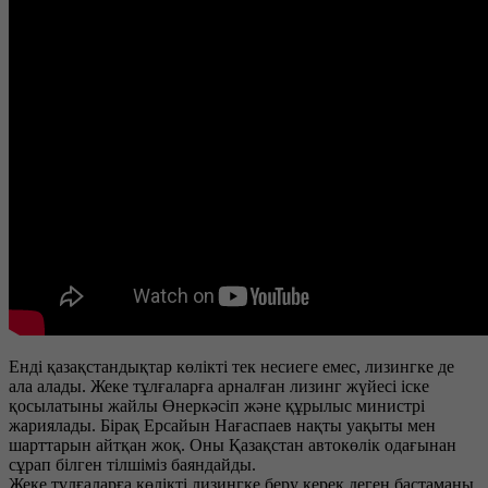
Енді қазақстандықтар көлікті тек несиеге емес, лизингке де
ала алады. Жеке тұлғаларға арналған лизинг жүйесі іске
қосылатыны жайлы Өнеркәсіп және құрылыс министрі
жариялады. Бірақ Ерсайын Нағаспаев нақты уақыты мен
шарттарын айтқан жоқ. Оны Қазақстан автокөлік одағынан
сұрап білген тілшіміз баяндайды.
Жеке тұлғаларға көлікті лизингке беру керек деген бастаманы