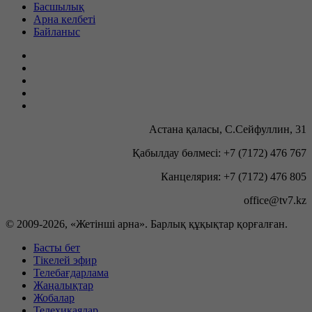
Басшылық
Арна келбеті
Байланыс
Астана қаласы, С.Сейфуллин, 31
Қабылдау бөлмесі: +7 (7172) 476 767
Канцелярия: +7 (7172) 476 805
office@tv7.kz
© 2009-
2026, «Жетінші арна». Барлық құқықтар қорғалған.
Басты бет
Тікелей эфир
Телебағдарлама
Жаңалықтар
Жобалар
Телехикаялар