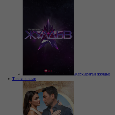
Жарқыраған жұлдыз
Телехикаялар