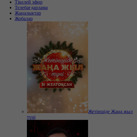
Тікелей эфир
Телебағдарлама
Жаңалықтар
Жобалар
Жетіншіде Жаңа жыл
түні