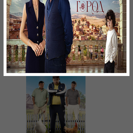
Үнсіз жүрек