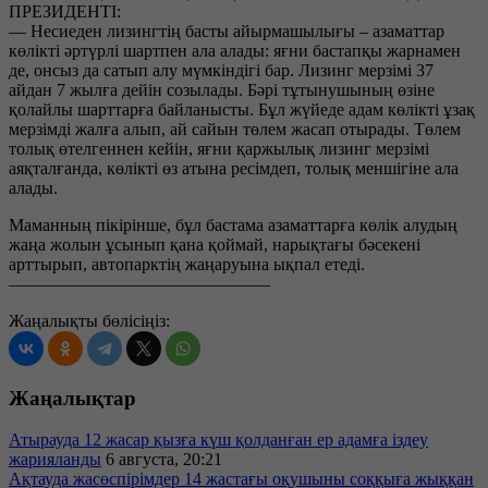
ПРЕЗИДЕНТІ:
— Несиеден лизингтің басты айырмашылығы – азаматтар
көлікті әртүрлі шартпен ала алады: яғни бастапқы жарнамен
де, онсыз да сатып алу мүмкіндігі бар. Лизинг мерзімі 37
айдан 7 жылға дейін созылады. Бәрі тұтынушының өзіне
қолайлы шарттарға байланысты. Бұл жүйеде адам көлікті ұзақ
мерзімді жалға алып, ай сайын төлем жасап отырады. Төлем
толық өтелгеннен кейін, яғни қаржылық лизинг мерзімі
аяқталғанда, көлікті өз атына ресімдеп, толық меншігіне ала
алады.
Маманның пікірінше, бұл бастама азаматтарға көлік алудың
жаңа жолын ұсынып қана қоймай, нарықтағы бәсекені
арттырып, автопарктің жаңаруына ықпал етеді.
———————————————
Жаңалықты бөлісіңіз:
Жаңалықтар
Атырауда 12 жасар қызға күш қолданған ер адамға іздеу
жарияланды
6 августа, 20:21
Ақтауда жасөспірімдер 14 жастағы оқушыны соққыға жыққан