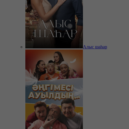
Алыс шаһар