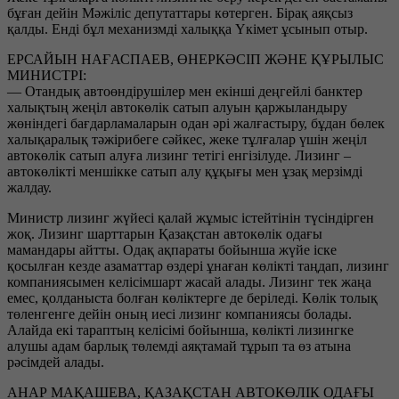
бұған дейін Мәжіліс депутаттары көтерген. Бірақ аяқсыз
қалды. Енді бұл механизмді халыққа Үкімет ұсынып отыр.
ЕРСАЙЫН НАҒАСПАЕВ, ӨНЕРКӘСІП ЖӘНЕ ҚҰРЫЛЫС
МИНИСТРІ:
— Отандық автоөндірушілер мен екінші деңгейлі банктер
халықтың жеңіл автокөлік сатып алуын қаржыландыру
жөніндегі бағдарламаларын одан әрі жалғастыру, бұдан бөлек
халықаралық тәжірибеге сәйкес, жеке тұлғалар үшін жеңіл
автокөлік сатып алуға лизинг тетігі енгізілуде. Лизинг –
автокөлікті меншікке сатып алу құқығы мен ұзақ мерзімді
жалдау.
Министр лизинг жүйесі қалай жұмыс істейтінін түсіндірген
жоқ. Лизинг шарттарын Қазақстан автокөлік одағы
мамандары айтты. Одақ ақпараты бойынша жүйе іске
қосылған кезде азаматтар өздері ұнаған көлікті таңдап, лизинг
компаниясымен келісімшарт жасай алады. Лизинг тек жаңа
емес, қолданыста болған көліктерге де беріледі. Көлік толық
төленгенге дейін оның иесі лизинг компаниясы болады.
Алайда екі тараптың келісімі бойынша, көлікті лизингке
алушы адам барлық төлемді аяқтамай тұрып та өз атына
рәсімдей алады.
АНАР МАҚАШЕВА, ҚАЗАҚСТАН АВТОКӨЛІК ОДАҒЫ