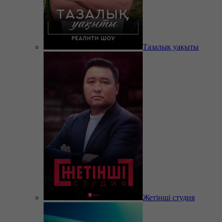
Тазалық уақыты
Жетінші студия