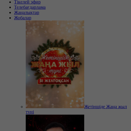
Тікелей эфир
Телебағдарлама
Жаңалықтар
Жобалар
Жетіншіде Жаңа жыл
түні