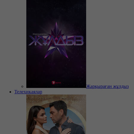
Жарқыраған жұлдыз
Телехикаялар