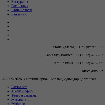
Біз туралы
Басшылық
Арна келбеті
Байланыс
Астана қаласы, С.Сейфуллин, 31
Қабылдау бөлмесі: +7 (7172) 476 767
Канцелярия: +7 (7172) 476 805
office@tv7.kz
© 2009-
2026, «Жетінші арна». Барлық құқықтар қорғалған.
Басты бет
Тікелей эфир
Телебағдарлама
Жаңалықтар
Жобалар