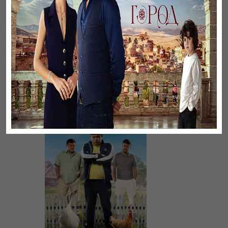
Үнсіз жүрек