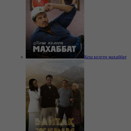
Кеш келген махаббат