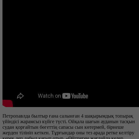
Петропавлда былтыр ғана салынған 4 шақырымдық топырақ
үйіндісі жарамсыз күйге түсті. Ойқала шағын ауданын тасқын
судан қорғайтын бөгеттің сапасы сын көтермей, бірнеше
жерден тілініп кеткен. Тұрғындар оны тез арада ретке келтіру
керек деп дабыл қағып отыр. «Өйтпеген жағдайда келер