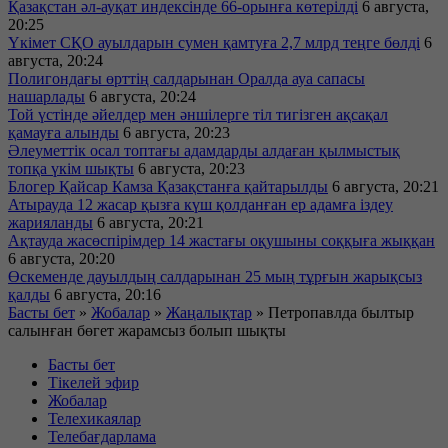
Қазақстан әл-ауқат индексінде 66-орынға көтерілді
6 августа,
20:25
Үкімет СҚО ауылдарын сумен қамтуға 2,7 млрд теңге бөлді
6
августа, 20:24
Полигондағы өрттің салдарынан Оралда ауа сапасы
нашарлады
6 августа, 20:24
Той үстінде әйелдер мен әншілерге тіл тигізген ақсақал
қамауға алынды
6 августа, 20:23
Әлеуметтік осал топтағы адамдарды алдаған қылмыстық
топқа үкім шықты
6 августа, 20:23
Блогер Қайсар Камза Қазақстанға қайтарылды
6 августа, 20:21
Атырауда 12 жасар қызға күш қолданған ер адамға іздеу
жарияланды
6 августа, 20:21
Ақтауда жасөспірімдер 14 жастағы оқушыны соққыға жыққан
6 августа, 20:20
Өскеменде дауылдың салдарынан 25 мың тұрғын жарықсыз
қалды
6 августа, 20:16
Басты бет
»
Жобалар
»
Жаңалықтар
»
Петропавлда былтыр
салынған бөгет жарамсыз болып шықты
Басты бет
Тікелей эфир
Жобалар
Телехикаялар
Телебағдарлама