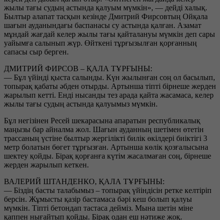
жылы тағы судың астында қалуым мүмкін», — дейді халық.
Былтыр алапат тасқын кезінде Дмитрий Фирсовтың Ойқала
шағын ауданындағы баспанасы су астында қалған. Азамат
мұндай жағдай келер жылы тағы қайталануы мүмкін деп сары
уайымға салынып жүр. Өйткені тұрғызылған қорғанның
сапасы сыр берген.
ДМИТРИЙ ФИРСОВ – ҚАЛА ТҰРҒЫНЫ:
— Бұл үйінді қыста салынды. Күн жылынған соң ол басылып,
топырақ қабаты әбден отырды. Артынша тіпті бірнеше жерден
жарылып кетті. Енді нысанды тез арада қайта жасамаса, келер
жылы тағы судың астында қалуымыз мүмкін.
Бұл негізінен Ресей шекарасына апаратын республикалық
маңызы бар айналма жол. Шағын ауданның шетімен өтетін
трассаның үстіне былтыр жергілікті билік өкілдері биіктігі 3
метр болатын бөгет тұрғызған. Артынша көлік қозғалысына
шектеу қойды. Бірақ қорғанға күтім жасалмаған соң, бірнеше
жерден жарылып кеткен.
ВАЛЕРИЙ ШТАНДЕНКО, ҚАЛА ТҰРҒЫНЫ:
— Біздің басты талабымыз – топырақ үйіндісін ретке келтіріп
берсін. Жұмысты қазір бастамаса бәрі кеш болып қалуы
мүмкін. Тіпті бетондап тастаса дейміз. Мына шетін міне
қаппен нығайтып қойды. Бірақ одан еш нәтиже жоқ.