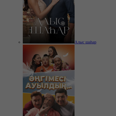
Алыс шаһар