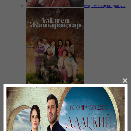
Әңгімесі ауылдың…
×
Үзілген жапырақтар