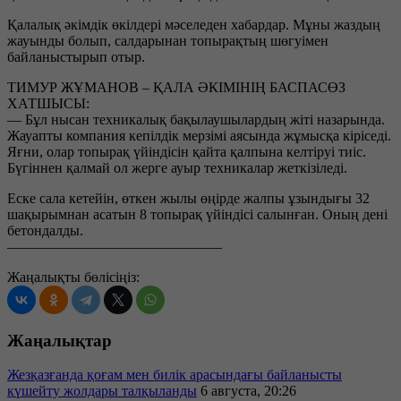
Қалалық әкімдік өкілдері мәселеден хабардар. Мұны жаздың
жауынды болып, салдарынан топырақтың шөгуімен
байланыстырып отыр.
ТИМУР ЖҰМАНОВ – ҚАЛА ӘКІМІНІҢ БАСПАСӨЗ
ХАТШЫСЫ:
— Бұл нысан техникалық бақылаушылардың жіті назарында.
Жауапты компания кепілдік мерзімі аясында жұмысқа кіріседі.
Яғни, олар топырақ үйіндісін қайта қалпына келтіруі тиіс.
Бүгіннен қалмай ол жерге ауыр техникалар жеткізіледі.
Еске сала кетейін, өткен жылы өңірде жалпы ұзындығы 32
шақырымнан асатын 8 топырақ үйіндісі салынған. Оның дені
бетондалды.
———————————————
Жаңалықты бөлісіңіз:
Жаңалықтар
Жезқазғанда қоғам мен билік арасындағы байланысты
күшейту жолдары талқыланды
6 августа, 20:26