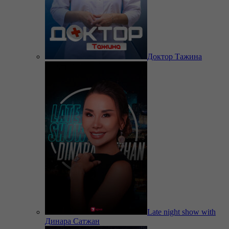
Доктор Тажина
Late night show with
Динара Сатжан