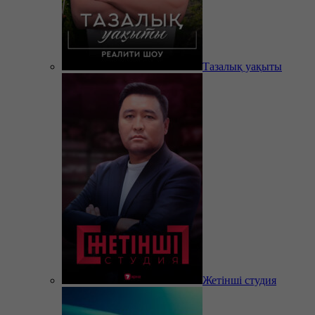
Тазалық уақыты
Жетінші студия