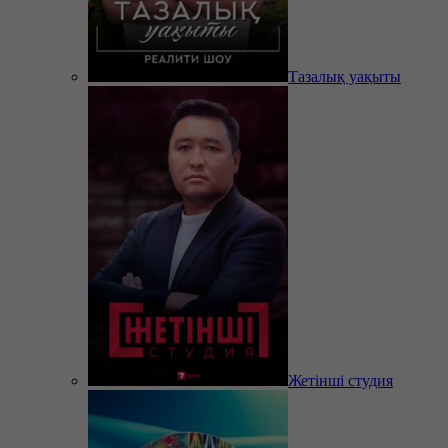
Тазалық уақыты
Жетінші студия