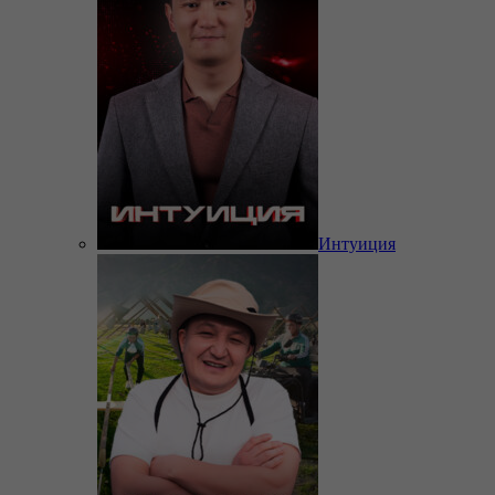
Интуиция