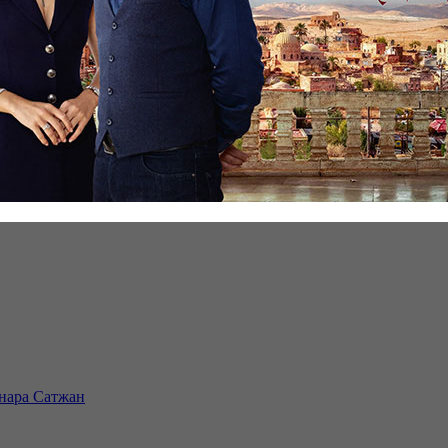
инара Сатжан