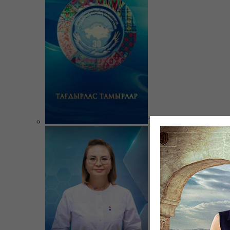
Тағдырлас тамырлар