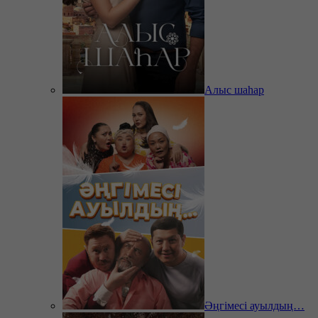
Алыс шаһар
Әңгімесі ауылдың…