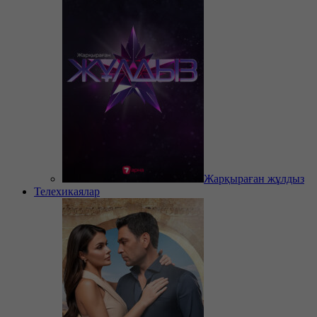
Жарқыраған жұлдыз
Телехикаялар