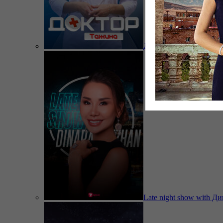
Доктор Тажина
Late night show with Д