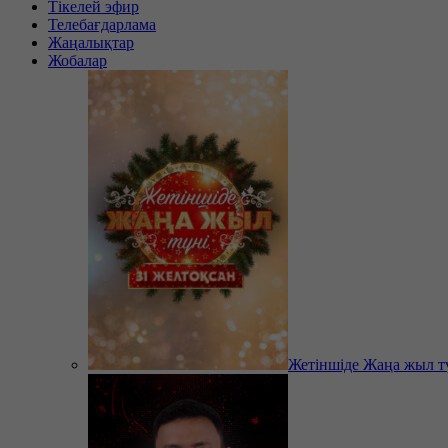
Тікелей эфир
Телебағдарлама
Жаңалықтар
Жобалар
Жетіншіде Жаңа жыл т