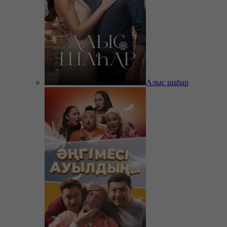
Алыс шаһар