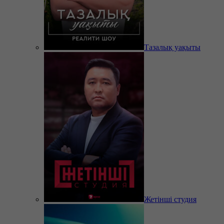
Тазалық уақыты
Жетінші студия