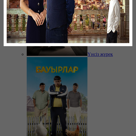
Үнсіз жүрек