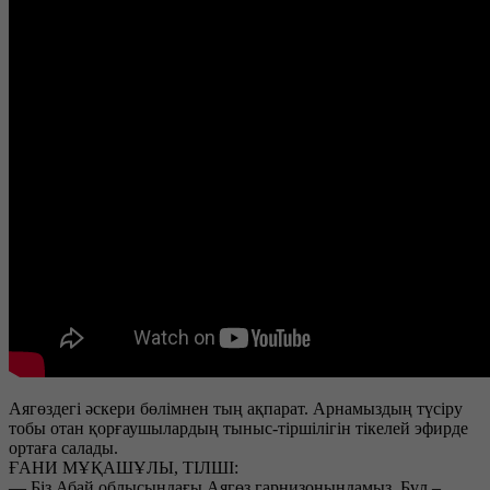
Аягөздегі әскери бөлімнен тың ақпарат. Арнамыздың түсіру
тобы отан қорғаушылардың тыныс-тіршілігін тікелей эфирде
ортаға салады.
ҒАНИ МҰҚАШҰЛЫ, ТІЛШІ:
— Біз Абай облысындағы Аягөз гарнизонындамыз. Бұл –