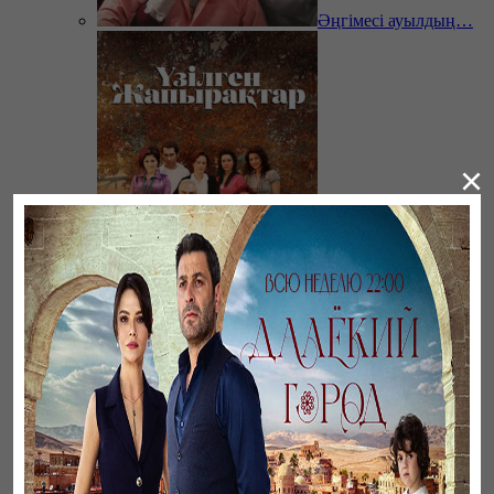
Әңгімесі ауылдың…
×
Үзілген жапырақтар