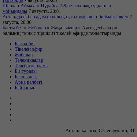
тартылды
7 августа, 20:03
Шерхан Аймахан Нұрайға 7-8 рет пышақ сұққанын
мойындады
7 августа, 20:01
Астанада екі ер адам шалшық суға шомылып, ішімдік ішкен
7
августа, 20:00
Басты бет
»
Жобалар
»
Жаңалықтар
»
Аягөздегі әскери
бөлімнің тыныс-тіршілігі тікелей эфирде таныстырылды
Басты бет
Тікелей эфир
Жобалар
Телехикаялар
Телебағдарлама
Біз туралы
Басшылық
Арна келбеті
Байланыс
Астана қаласы, С.Сейфуллин, 31