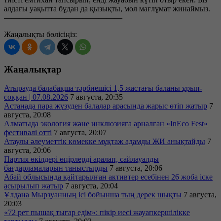
алдағы уақытта бұдан да қызықты, мол мағлұмат жинаймыз.
———————————————
Жаңалықты бөлісіңіз:
Жаңалықтар
Атырауда балабақша тәрбиешісі 1,5 жастағы баланы ұрып-
соққан | 07.08.2026
7 августа, 20:35
Астанада пара жүзуден балалар арасында жарыс өтіп жатыр
7
августа, 20:08
Алматыда экология және инклюзияға арналған «InEco Fest»
фестивалі өтті
7 августа, 20:07
Атаулы әлеуметтік көмекке мұқтаж адамды ЖИ анықтайды
7
августа, 20:06
Партия өкілдері өңірлерді аралап, сайлауалды
бағдарламаларын таныстырды
7 августа, 20:06
Абай облысында қайтарылған активтер есебінен 26 жоба іске
асырылып жатыр
7 августа, 20:04
Ұлдана Мырзуанның ісі бойынша тың дерек шықты
7 августа,
20:03
«72 рет пышақ тығар едім»: пікір иесі жауапкершілікке