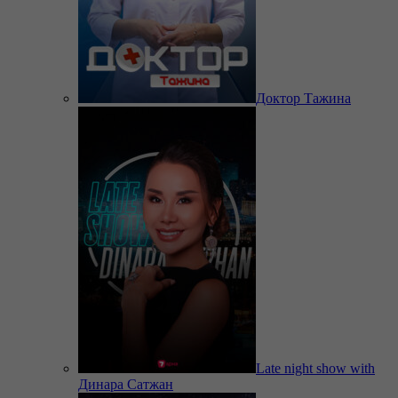
Доктор Тажина
Late night show with
Динара Сатжан