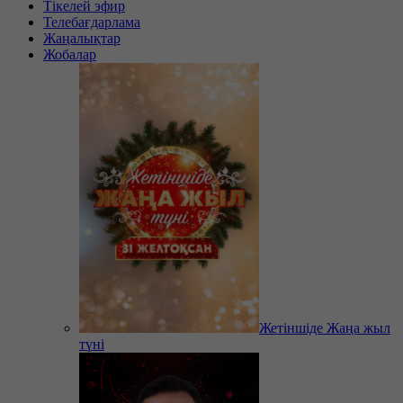
Тікелей эфир
Телебағдарлама
Жаңалықтар
Жобалар
Жетіншіде Жаңа жыл
түні