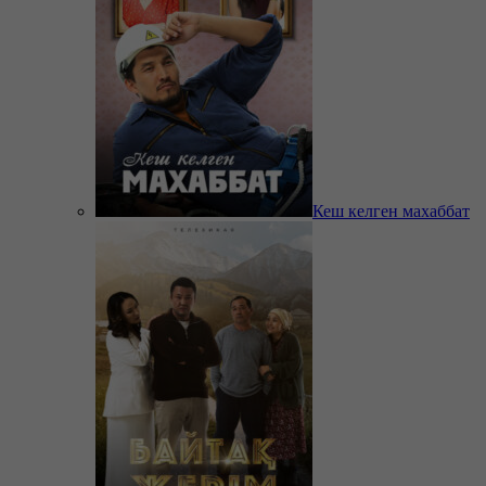
Кеш келген махаббат