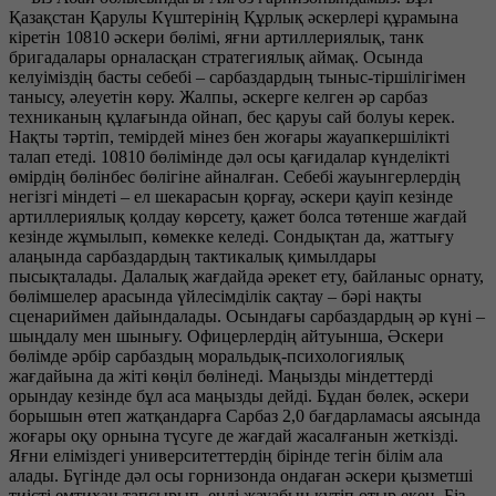
Қазақстан Қарулы Күштерінің Құрлық әскерлері құрамына
кіретін 10810 әскери бөлімі, яғни артиллериялық, танк
бригадалары орналасқан стратегиялық аймақ. Осында
келуіміздің басты себебі – сарбаздардың тыныс-тіршілігімен
танысу, әлеуетін көру. Жалпы, әскерге келген әр сарбаз
техниканың құлағында ойнап, бес қаруы сай болуы керек.
Нақты тәртіп, темірдей мінез бен жоғары жауапкершілікті
талап етеді. 10810 бөлімінде дәл осы қағидалар күнделікті
өмірдің бөлінбес бөлігіне айналған. Себебі жауынгерлердің
негізгі міндеті – ел шекарасын қорғау, әскери қауіп кезінде
артиллериялық қолдау көрсету, қажет болса төтенше жағдай
кезінде жұмылып, көмекке келеді. Сондықтан да, жаттығу
алаңында сарбаздардың тактикалық қимылдары
пысықталады. Далалық жағдайда әрекет ету, байланыс орнату,
бөлімшелер арасында үйлесімділік сақтау – бәрі нақты
сценариймен дайындалады. Осындағы сарбаздардың әр күні –
шыңдалу мен шынығу. Офицерлердің айтуынша, Әскери
бөлімде әрбір сарбаздың моральдық-психологиялық
жағдайына да жіті көңіл бөлінеді. Маңызды міндеттерді
орындау кезінде бұл аса маңызды дейді. Бұдан бөлек, әскери
борышын өтеп жатқандарға Сарбаз 2,0 бағдарламасы аясында
жоғары оқу орнына түсуге де жағдай жасалғанын жеткізді.
Яғни еліміздегі университеттердің бірінде тегін білім ала
алады. Бүгінде дәл осы горнизонда ондаған әскери қызметші
тиісті емтихан тапсырып, енді жауабын күтіп отыр екен. Біз