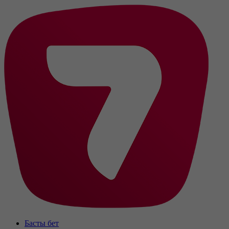
Басты бет