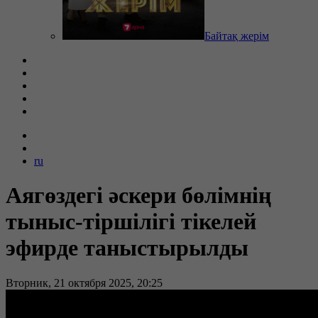
Байтақ жерім
ru
Аягөздегі әскери бөлімнің
тыныс-тіршілігі тікелей
эфирде таныстырылды
Вторник, 21 октября 2025, 20:25