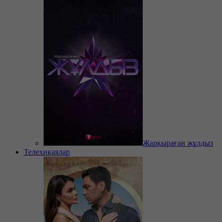
Жарқыраған жұлдыз
Телехикаялар