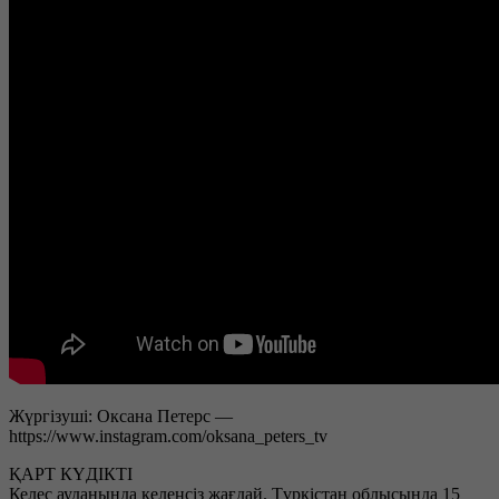
Жүргізуші: Оксана Петерс —
https://www.instagram.com/oksana_peters_tv
ҚАРТ КҮДІКТІ
Келес ауданында келеңсіз жағдай. Түркістан облысында 15