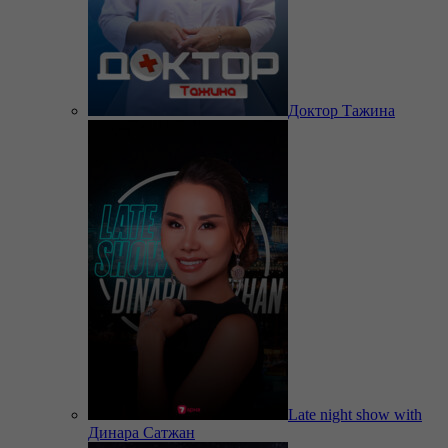
Доктор Тажина
Late night show with
Динара Сатжан