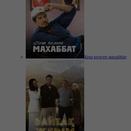
Кеш келген махаббат