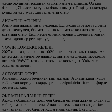
жасар оқушыны зорлаған күдікті қамауға алынды. Ол қыз
баланың 71 жастағы туысы болып шықты. Енді ауылдастары
күдіктіні жер аударуды талап етіп отыр.
АЙЛАСЫН АСЫРДЫ
Алаяқтың айласы тағы түрленді. Бұл жолы суретке түсіреміз
деген желеумен, биометриялық мәліметке қол жеткізгендер
ұстатпай отыр. Енді несие өзгенікі екенін дәлелдей алмаған
азамат дроппер ретінде күдікке ілінді.
VOWIFI КӨМЕККЕ КЕЛЕДІ
2027 жылға қарай халық 100% интернетпен қамтылады. Ал
келесі жылы ғаламтор нашар ұстайтын жерлердің мәселесін
шешетін VoWiFi технологиясы іске қосылады. Үкіметте
осылай айтылды.
АЯГӨЗДЕГІ ӘСКЕР
Аягөздегі әскери бөлімнен тың ақпарат. Арнамыздың түсіру
тобы отан қорғаушылардың тыныс-тіршілігін тікелей эфирде
ортаға салады.
ӘКЕ МЕН БАЛАНЫҢ ЕРЛІГІ
Ақмола облысында әкесі мен баласы өртеніп жатқан үйден үш
сәбиді аман алып шықты. Аналары жұмысқа кеткенде тілсіз
жау тұтанып, бес бала от құшағында қалған. Екеуі ілбіп