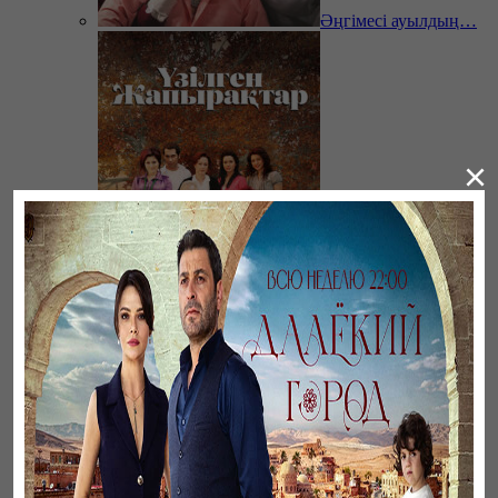
Әңгімесі ауылдың…
×
Үзілген жапырақтар