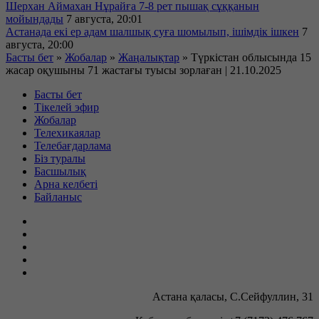
Шерхан Аймахан Нұрайға 7-8 рет пышақ сұққанын
мойындады
7 августа, 20:01
Астанада екі ер адам шалшық суға шомылып, ішімдік ішкен
7
августа, 20:00
Басты бет
»
Жобалар
»
Жаңалықтар
»
Түркістан облысында 15
жасар оқушыны 71 жастағы туысы зорлаған | 21.10.2025
Басты бет
Тікелей эфир
Жобалар
Телехикаялар
Телебағдарлама
Біз туралы
Басшылық
Арна келбеті
Байланыс
Астана қаласы, С.Сейфуллин, 31