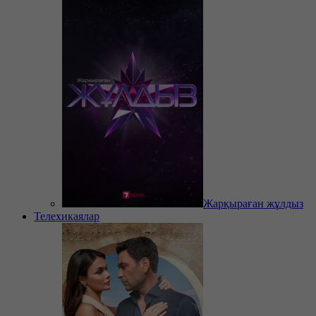
Жарқыраған жұлдыз
Телехикаялар