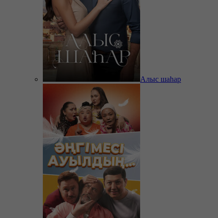
Алыс шаһар