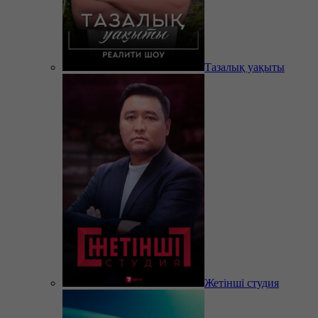
Тазалық уақыты
Жетінші студия