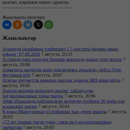
шығып, көршіден көмек сұрапты.
———————————————
Жаңалықты бөлісіңіз:
Жаңалықтар
Атырауда балабақша тәрбиешісі 1,5 жастағы баланы ұрып-
соққан | 07.08.2026
7 августа, 20:35
Астанада пара жүзуден балалар арасында жарыс өтіп жатыр
7
августа, 20:08
Алматыда экология және инклюзияға арналған «InEco Fest»
фестивалі өтті
7 августа, 20:07
Атаулы әлеуметтік көмекке мұқтаж адамды ЖИ анықтайды
7
августа, 20:06
Партия өкілдері өңірлерді аралап, сайлауалды
бағдарламаларын таныстырды
7 августа, 20:06
Абай облысында қайтарылған активтер есебінен 26 жоба іске
асырылып жатыр
7 августа, 20:04
Ұлдана Мырзуанның ісі бойынша тың дерек шықты
7 августа,
20:03
«72 рет пышақ тығар едім»: пікір иесі жауапкершілікке
тартылды
7 августа, 20:03