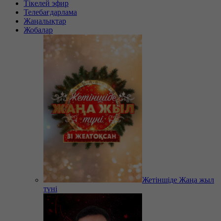
Тікелей эфир
Телебағдарлама
Жаңалықтар
Жобалар
Жетіншіде Жаңа жыл
түні