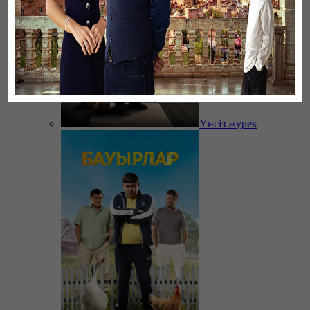
Үнсіз жүрек