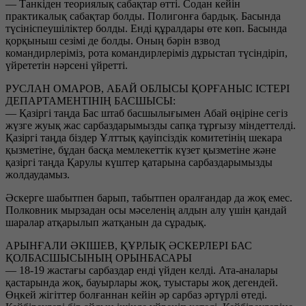
— Танкіден теориялық сабақтар өтті. Содан кейін
практикалық сабақтар болды. Полигонға бардық. Басында
түсініспеушіліктер болды. Енді құралдары өте көп. Басында
қорқыныш сезімі де болды. Оның бәрін взвод
командирлеріміз, рота командирлеріміз дұрыстап түсіндіріп,
үйрететін нәрсені үйретті.
РУСЛАН ОМАРОВ, АБАЙ ОБЛЫСЫ ҚОРҒАНЫС ІСТЕРІ
ДЕПАРТАМЕНТІНІҢ БАСШЫСЫ:
— Қазіргі таңда Бас штаб басшылығымен Абай өңіріне сегіз
жүзге жуық жас сарбаздарымызды сапқа тұрғызу міндеттелді.
Қазіргі таңда біздер Ұлттық қауіпсіздік комитетінің шекара
қызметіне, бұдан басқа мемлекеттік күзет қызметіне және
қазіргі таңда Қарулы күштер қатарына сарбаздарымызды
жолдаудамыз.
Әскерге шабытпен барып, табытпен оралғандар да жоқ емес.
Полковник мырзадан осы мәселенің алдын алу үшін қандай
шаралар атқарылып жатқанын да сұрадық.
АРЫНҒАЛИ ӘКІШЕВ, ҚҰРЛЫҚ ӘСКЕРЛЕРІ БАС
ҚОЛБАСШЫСЫНЫҢ ОРЫНБАСАРЫ
— 18-19 жастағы сарбаздар енді үйден келді. Ата-аналары
қастарында жоқ, бауырлары жоқ, туыстары жоқ дегендей.
Өңкей жігіттер болғаннан кейін әр сарбаз әртүрлі өтеді.