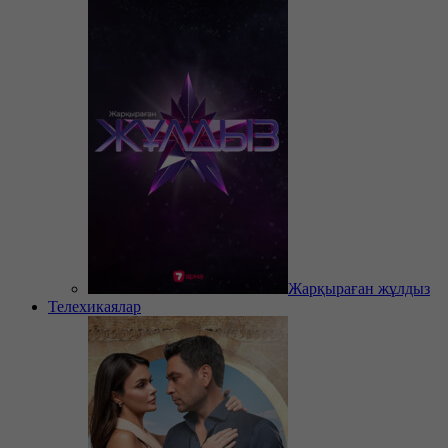
Жарқыраған жұлдыз
Телехикаялар