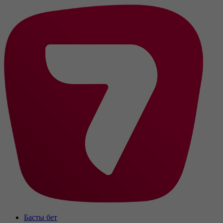
Басты бет