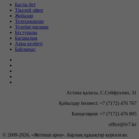
Басты бет
Тікелей эфир
Жобалар
Телехикаялар
Телебағдарлама
Біз туралы
Басшылық
Арна келбеті
Байланыс
Астана қаласы, С.Сейфуллин, 31
Қабылдау бөлмесі: +7 (7172) 476 767
Канцелярия: +7 (7172) 476 805
office@tv7.kz
© 2009-
2026, «Жетінші арна». Барлық құқықтар қорғалған.