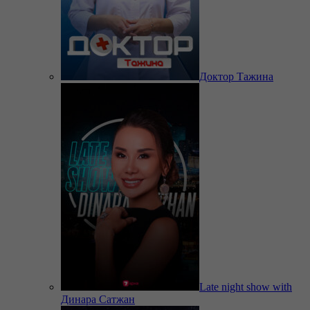
Доктор Тажина
Late night show with
Динара Сатжан