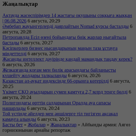
Жаңалықтар
Ақтауда жасөспірімдер 14 жастағы оқушыны соққыға жыққан
| 06.08.2026
6 августа, 20:29
Әмбебап жауынгерлерді даярлайтын Nomad курсы басталды
6
августа, 20:28
Петропавлда Есіл өзені бойындағы биік жарлар нығайтыла
бастады
6 августа, 20:27
Кәсіпкерлер бизнес нысандарының маңын таза ұстауға
міндеттелді
6 августа, 20:27
Жасанды интеллект дәуірінде қандай мамандық таңдау керек?
6 августа, 20:26
Жезқазғанда қоғам мен билік арасындағы байланысты
күшейту жолдары талқыланды
6 августа, 20:26
Қазақстан әл-ауқат индексінде 66-орынға көтерілді
6 августа,
20:25
Үкімет СҚО ауылдарын сумен қамтуға 2,7 млрд теңге бөлді
6
августа, 20:24
Полигондағы өрттің салдарынан Оралда ауа сапасы
нашарлады
6 августа, 20:24
Той үстінде әйелдер мен әншілерге тіл тигізген ақсақал
қамауға алынды
6 августа, 20:23
Басты бет
»
Жобалар
»
Жаңалықтар
»
Айбынды армия: Аягөз
горнизонынан арнайы репортаж