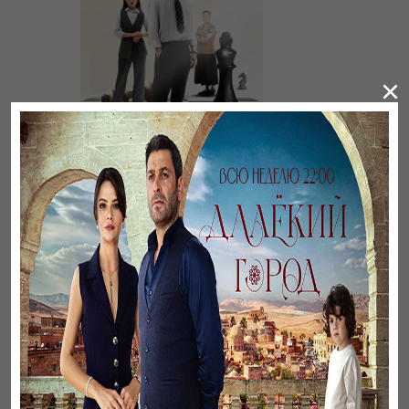
×
Үнсіз жүрек