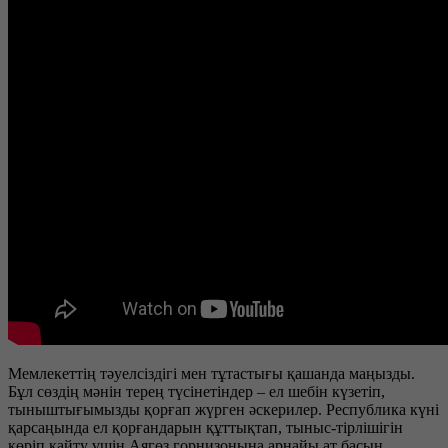
Мемлекеттің тәуелсіздігі мен тұтастығы қашанда маңызды.
Бұл сөздің мәнін терең түсінетіндер – ел шебін күзетіп,
тыныштығымызды қорғап жүрген әскерилер. Республика күні
қарсаңында ел қорғандарын құттықтап, тыныс-тірлішігін
көріп қайту үшін Аягөз горнизонына арнайы ат басын