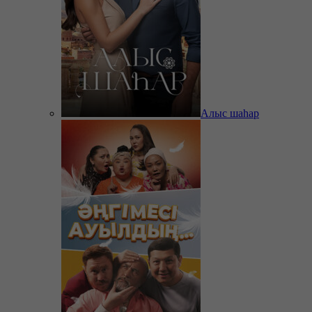
Алыс шаһар