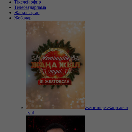
Тікелей эфир
Телебағдарлама
Жаңалықтар
Жобалар
Жетіншіде Жаңа жыл
түні