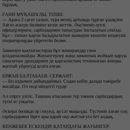
бұрдық.
ҒАНИ МҰҚАШҰЛЫ, ТІЛШІ:
— Араға 2 сағат салып, тура менің артымда тұрған ұшақпен
Аягөз әскери бөліміне келіп жеттік. Әңгімеміз әуелі
офицерлермен, сарбаздармен танысудан басталатын секілді.
Бұл – танкке қарсы басқарылатын зымыран кешенін көздеуші
операторларды үйрететін бөлме.
Заманауи қақтығыстарда бұл зымырандар ғана
қолданылмайды. Жауынгерлер жаңа заманның жойқын қаруы
саналатын дрондармен де қарсыластың техникасын жоюды
жаппай үйренуді қолға алған.
ЕРЖАН БАЛТАБАЕВ, СЕРЖАНТ:
— Біз алдымен дайындаймыз. Содан кейін далада тәжірибе
жасайды. Ол енді міндетті түрде.
Ал әзірге үзіліс. Таңның атысынан тер төккен сарбаздардың
түскі ас уақыты.
Әскери бөлімде әр секунд, әр сәт маңызды. Түстеніп алған соң
сарбаздармен бірге ары қарай оқу-жаттығуға бет алдық.
КЕНЖЕБЕК ЕСКЕНДІР, ҚАТАРДАҒЫ ЖАУЫНГЕР: