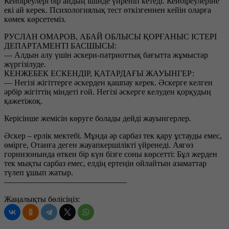
Кейбіреулері бір айдың ішінде үйреніп кетеді. Кейбіреулеріне
екі ай керек. Психологиялық тест өткізгеннен кейін оларға
көмек көрсетеміз.
РУСЛАН ОМАРОВ, АБАЙ ОБЛЫСЫ ҚОРҒАНЫС ІСТЕРІ
ДЕПАРТАМЕНТІ БАСШЫСЫ:
— Алдын алу үшін әскери-патриоттық бағытта жұмыстар
жүргізілуде.
КЕНЖЕБЕК ЕСКЕНДІР, ҚАТАРДАҒЫ ЖАУЫНГЕР:
— Негізі жігіттерге әскерден қашпау керек. Әскерге келген
әрбір жігіттің міндеті ғой. Негізі әскерге келуден қорқудың
қажетіжоқ.
Керісінше жемісін көруге болады дейді жауынгерлер.
Әскер – ерлік мектебі. Мұнда әр сарбаз тек қару ұстауды емес,
өмірге, Отанға деген жауапкершілікті үйренеді. Аягөз
горнизонында өткен бір күн бізге соны көрсетті: Бұл жерден
тек мықты сарбаз емес, елдің ертеңін ойлайтын азаматтар
түлеп ұшып жатыр.
———————————————
Жаңалықты бөлісіңіз: