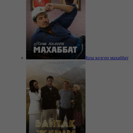
Кеш келген махаббат