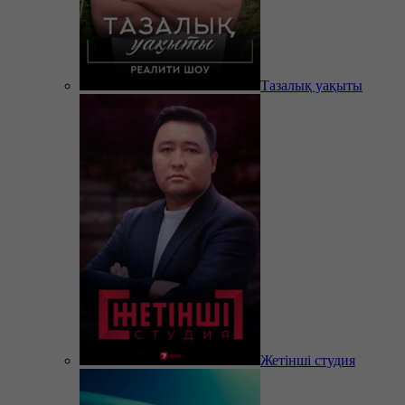
Тазалық уақыты
Жетінші студия