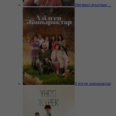
Әңгімесі ауылдың…
Үзілген жапырақтар