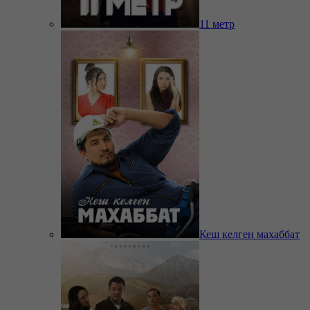
11 метр
Кеш келген махаббат