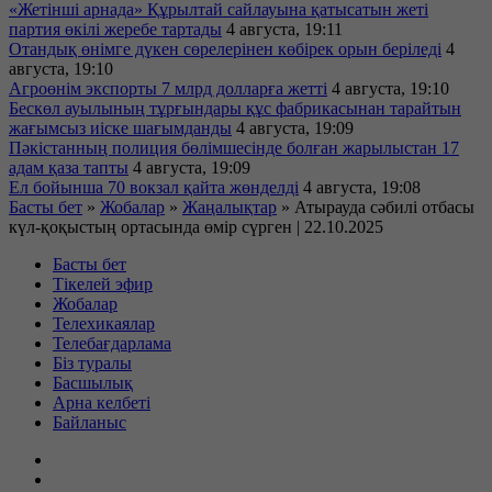
«Жетінші арнада» Құрылтай сайлауына қатысатын жеті
партия өкілі жеребе тартады
4 августа, 19:11
Отандық өнімге дүкен сөрелерінен көбірек орын беріледі
4
августа, 19:10
Агроөнім экспорты 7 млрд долларға жетті
4 августа, 19:10
Бескөл ауылының тұрғындары құс фабрикасынан тарайтын
жағымсыз иіске шағымданды
4 августа, 19:09
Пәкістанның полиция бөлімшесінде болған жарылыстан 17
адам қаза тапты
4 августа, 19:09
Ел бойынша 70 вокзал қайта жөнделді
4 августа, 19:08
Басты бет
»
Жобалар
»
Жаңалықтар
»
Атырауда сәбилі отбасы
күл-қоқыстың ортасында өмір сүрген | 22.10.2025
Басты бет
Тікелей эфир
Жобалар
Телехикаялар
Телебағдарлама
Біз туралы
Басшылық
Арна келбеті
Байланыс