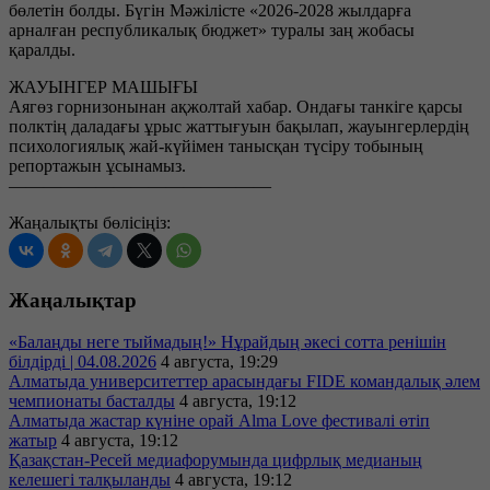
бөлетін болды. Бүгін Мәжілісте «2026-2028 жылдарға
арналған республикалық бюджет» туралы заң жобасы
қаралды.
ЖАУЫНГЕР МАШЫҒЫ
Аягөз горнизонынан ақжолтай хабар. Ондағы танкіге қарсы
полктің даладағы ұрыс жаттығуын бақылап, жауынгерлердің
психологиялық жай-күйімен танысқан түсіру тобының
репортажын ұсынамыз.
———————————————
Жаңалықты бөлісіңіз:
Жаңалықтар
«Балаңды неге тыймадың!» Нұрайдың әкесі сотта ренішін
білдірді | 04.08.2026
4 августа, 19:29
Алматыда университеттер арасындағы FIDE командалық әлем
чемпионаты басталды
4 августа, 19:12
Алматыда жастар күніне орай Alma Love фестивалі өтіп
жатыр
4 августа, 19:12
Қазақстан-Ресей медиафорумында цифрлық медианың
келешегі талқыланды
4 августа, 19:12