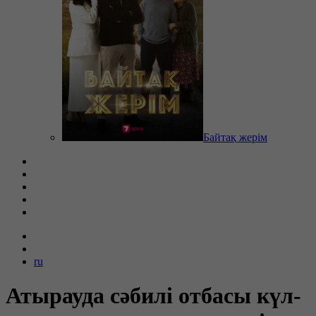
Байтақ жерім
ru
Атырауда сәбилі отбасы күл-