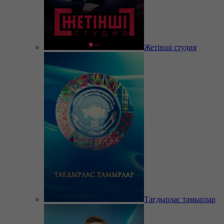
Жетінші студия
Тағдырлас тамырлар