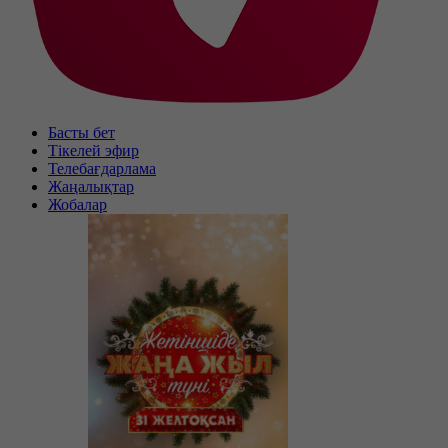
Басты бет
Тікелей эфир
Телебағдарлама
Жаңалықтар
Жобалар