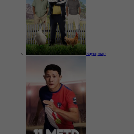
Бауырлар