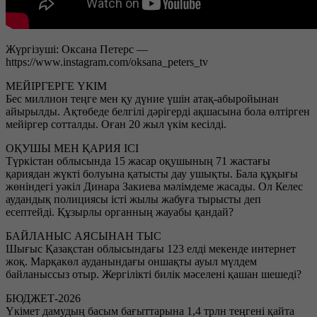
Жүргізуші: Оксана Петерс —
https://www.instagram.com/oksana_peters_tv
МЕЙІРГЕРГЕ ҮКІМ
Бес миллион теңге мен қу дүние үшін атақ-абыройынан
айырылды. Ақтөбеде белгілі дәрігерді ақшасына бола өлтірген
мейіргер сотталды. Оған 20 жыл үкім кесілді.
ОҚУШЫ МЕН ҚАРИЯ ІСІ
Түркістан облысында 15 жасар оқушының 71 жастағы
қариядан жүкті болуына қатысты дау ушықты. Бала құқығы
жөніндегі уәкіл Динара Закиева мәлімдеме жасады. Ол Келес
аудандық полициясы істі жылы жабуға тырысты деп
есептейді. Құзырлы органның жауабы қандай?
БАЙЛАНЫС АЯСЫНАН ТЫС
Шығыс Қазақстан облысындағы 123 елді мекенде интернет
жоқ. Марқакөл ауданындағы оншақты ауыл мүлдем
байланыссыз отыр. Жергілікті билік мәселені қашан шешеді?
БЮДЖЕТ-2026
Үкімет дамудың басым бағыттарына 1,4 трлн теңгені қайта