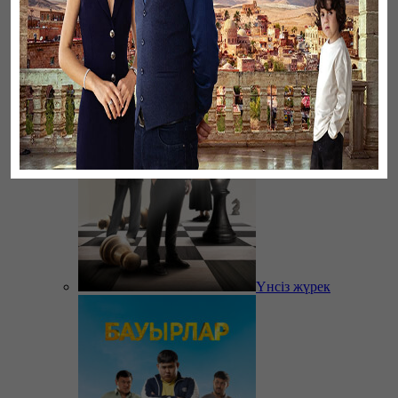
Үзілген жапырақтар
Үнсіз жүрек