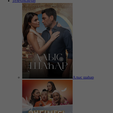
Телехикаялар
Алыс шаһар