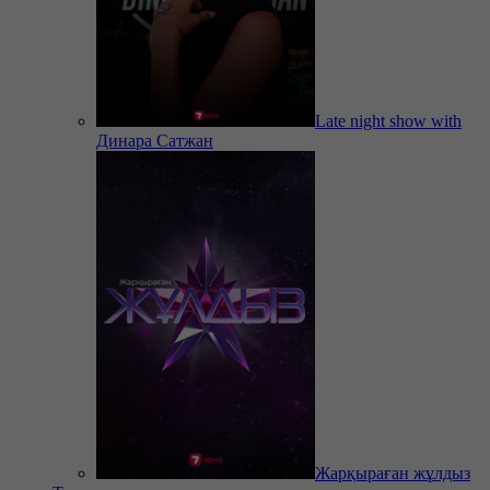
Late night show with
Динара Сатжан
Жарқыраған жұлдыз