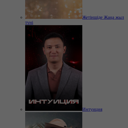
Жетіншіде Жаңа жыл
түні
Интуиция