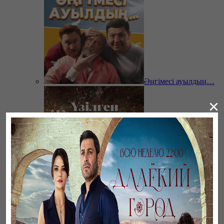
Әңгімесі ауылдың…
×