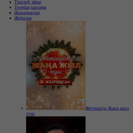
Тікелей эфир
Телебағдарлама
Жаңалықтар
Жобалар
Жетіншіде Жаңа жыл
түні