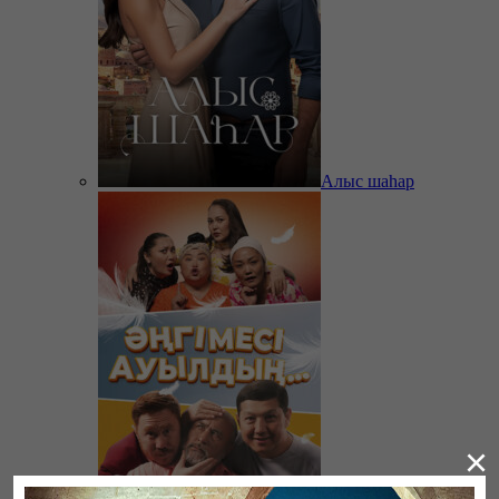
Алыс шаһар
×