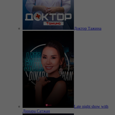
Доктор Тажина
Late night show with
Динара Сатжан