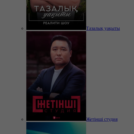
Тазалық уақыты
Жетінші студия