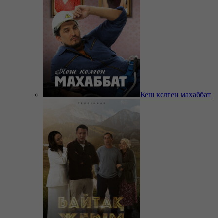
Кеш келген махаббат