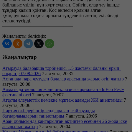
байланыс үзіліп, күн күрт суыған. Сөйтіп, олар тау ішінде
тұндыр қалып қойған. Қос өкпесін қолына алған
құтқарушылар оқиға орнына түнделетіп жетіп, екі әйелді
етекке түсірді.
———————————————
Жаңалықты бөлісіңіз:
Жаңалықтар
Атырауда балабақша тәрбиешісі 1,5 жастағы баланы ұрып-
соққан | 07.08.2026
7 августа, 20:35
Астанада пара жүзуден балалар арасында жарыс өтіп жатыр
7
августа, 20:08
Алматыда экология және инклюзияға арналған «InEco Fest»
фестивалі өтті
7 августа, 20:07
Атаулы әлеуметтік көмекке мұқтаж адамды ЖИ анықтайды
7
августа, 20:06
Партия өкілдері өңірлерді аралап, сайлауалды
бағдарламаларын таныстырды
7 августа, 20:06
Абай облысында қайтарылған активтер есебінен 26 жоба іске
асырылып жатыр
7 августа, 20:04
Ұлдана Мырзуанның ісі бойынша тың дерек шықты
7 августа,