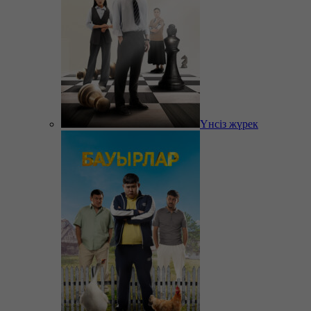
Үнсіз жүрек