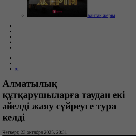
Байтақ жерім
ru
Алматылық
құтқарушыларға таудан екі
әйелді жаяу сүйреуге тура
келді
Четверг, 23 октября 2025, 20:31