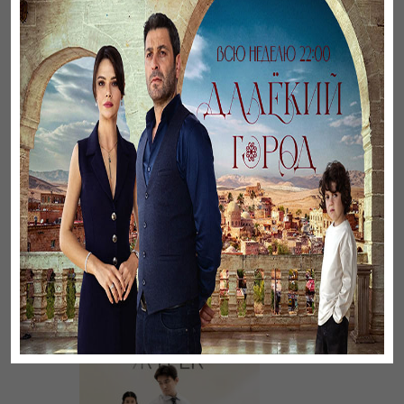
Әңгімесі ауылдың…
Үзілген жапырақтар