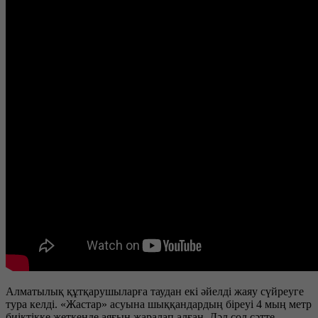
Алматылық құтқарушыларға таудан екі әйелді жаяу сүйреуге
тура келді. «Жастар» асуына шыққандардың біреуі 4 мың метр
биіктікке жеткенде аяғын жаралап алған. Дәл сол сәтте