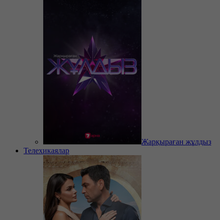
Жарқыраған жұлдыз
Телехикаялар