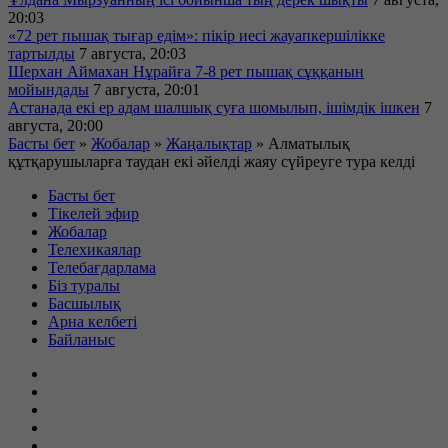
20:03
«72 рет пышақ тығар едім»: пікір иесі жауапкершілікке
тартылды
7 августа, 20:03
Шерхан Аймахан Нұрайға 7-8 рет пышақ сұққанын
мойындады
7 августа, 20:01
Астанада екі ер адам шалшық суға шомылып, ішімдік ішкен
7
августа, 20:00
Басты бет
»
Жобалар
»
Жаңалықтар
»
Алматылық
құтқарушыларға таудан екі әйелді жаяу сүйреуге тура келді
Басты бет
Тікелей эфир
Жобалар
Телехикаялар
Телебағдарлама
Біз туралы
Басшылық
Арна келбеті
Байланыс