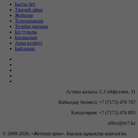
Басты бет
Тікелей эфир
Жобалар
Телехикаялар
Телебағдарлама
Біз туралы
Басшылық
Арна келбеті
Байланыс
Астана қаласы, С.Сейфуллин, 31
Қабылдау бөлмесі: +7 (7172) 476 767
Канцелярия: +7 (7172) 476 805
office@tv7.kz
© 2009-
2026, «Жетінші арна». Барлық құқықтар қорғалған.