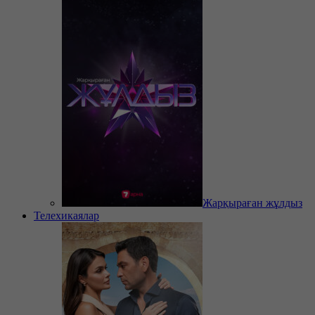
Жарқыраған жұлдыз
Телехикаялар