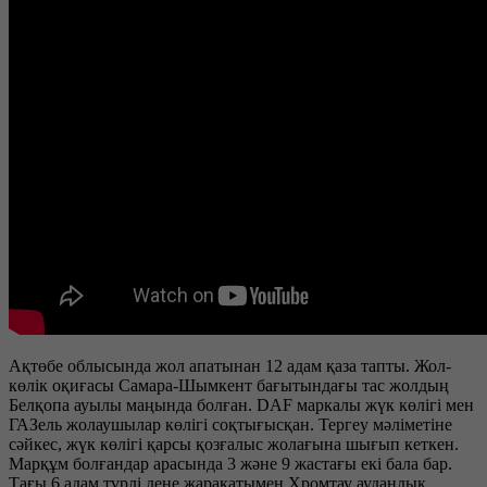
Ақтөбе облысында жол апатынан 12 адам қаза тапты. Жол-
көлік оқиғасы Самара-Шымкент бағытындағы тас жолдың
Белқопа ауылы маңында болған. DAF маркалы жүк көлігі мен
ГАЗель жолаушылар көлігі соқтығысқан. Тергеу мәліметіне
сәйкес, жүк көлігі қарсы қозғалыс жолағына шығып кеткен.
Марқұм болғандар арасында 3 және 9 жастағы екі бала бар.
Тағы 6 адам түрлі дене жарақатымен Хромтау аудандық