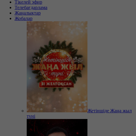
Тікелей эфир
Телебағдарлама
Жаңалықтар
Жобалар
Жетіншіде Жаңа жыл
түні