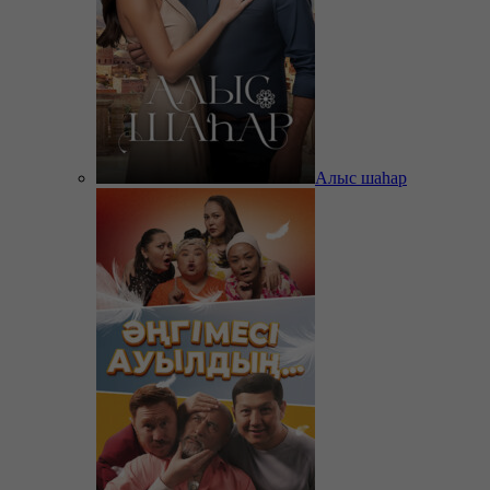
Алыс шаһар