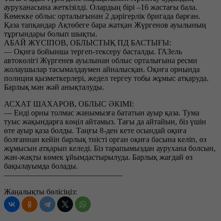
ауруханасына жеткізілді. Олардың бірі –16 жастағы бала.
Көмекке облыс орталығынан 2 дәрігерлік бригада барған.
Қаза тапқандар Ақтөбеге бара жатқан Жүргенов ауылының
тұрғындары болып шықты.
АБАЙ ЖҮСІПОВ, ОБЛЫСТЫҚ ПД БАСТЫҒЫ:
— Оқиға бойынша тергеп-тексеру басталды. ГАЗель
автокөлігі Жүргенев ауылынан облыс орталығына ресми
жолаушылар тасымалдаумен айналысқан. Оқиға орнында
полиция қызметкерлері, жедел тергеу тобы жұмыс атқаруда.
Барлық мән жәй анықталуды.
АСХАТ ШАХАРОВ, ОБЛЫС ӘКІМІ:
— Енді орны толмас жанымызға бататын ауыр қаза. Тума
туыс жақындарға көңіл айтамыз. Тағы да айтайын, біз үшін
өте ауыр қаза болды. Таңғы 8-ден кете осындай оқиға
болғаннан кейін барлық тиісті орган оқиға басына келіп, өз
жұмысын атқарып келеді. Біз тарапымыздан аурухана болсын,
жан-жақты көмек ұйымдастырылуда. Барлық жағдай өз
бақылауымда болады.
———————————————
Жаңалықты бөлісіңіз: