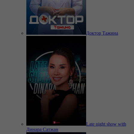
Доктор Тажина
Late night show with
Динара Сатжан