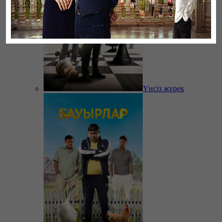
Үнсіз жүрек