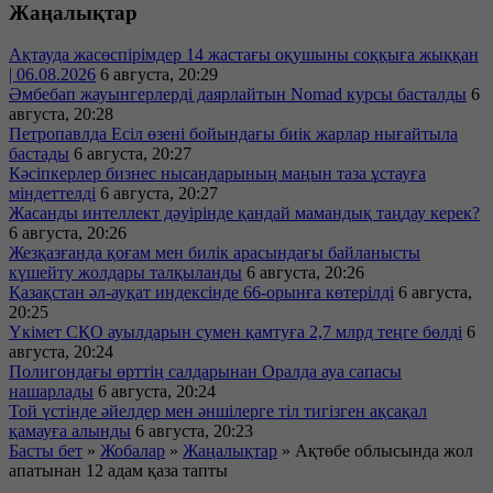
Жаңалықтар
Ақтауда жасөспірімдер 14 жастағы оқушыны соққыға жыққан
| 06.08.2026
6 августа, 20:29
Әмбебап жауынгерлерді даярлайтын Nomad курсы басталды
6
августа, 20:28
Петропавлда Есіл өзені бойындағы биік жарлар нығайтыла
бастады
6 августа, 20:27
Кәсіпкерлер бизнес нысандарының маңын таза ұстауға
міндеттелді
6 августа, 20:27
Жасанды интеллект дәуірінде қандай мамандық таңдау керек?
6 августа, 20:26
Жезқазғанда қоғам мен билік арасындағы байланысты
күшейту жолдары талқыланды
6 августа, 20:26
Қазақстан әл-ауқат индексінде 66-орынға көтерілді
6 августа,
20:25
Үкімет СҚО ауылдарын сумен қамтуға 2,7 млрд теңге бөлді
6
августа, 20:24
Полигондағы өрттің салдарынан Оралда ауа сапасы
нашарлады
6 августа, 20:24
Той үстінде әйелдер мен әншілерге тіл тигізген ақсақал
қамауға алынды
6 августа, 20:23
Басты бет
»
Жобалар
»
Жаңалықтар
»
Ақтөбе облысында жол
апатынан 12 адам қаза тапты