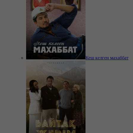
Кеш келген махаббат