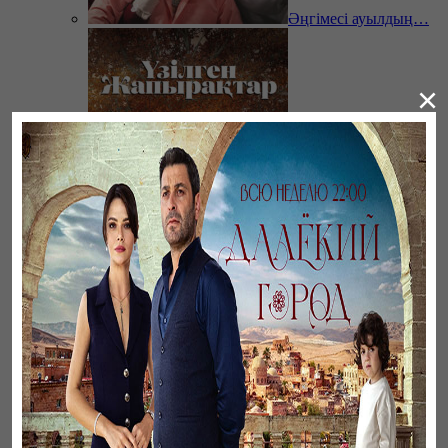
Әңгімесі ауылдың…
×
Үзілген жапырақтар