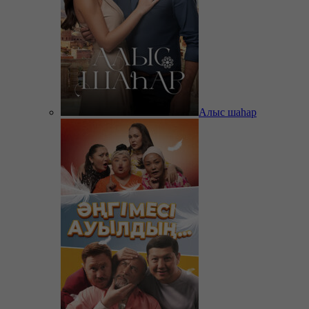
Алыс шаһар