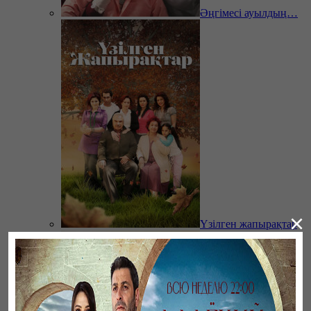
Әңгімесі ауылдың…
×
Үзілген жапырақтар