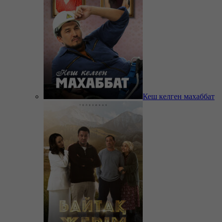
Кеш келген махаббат