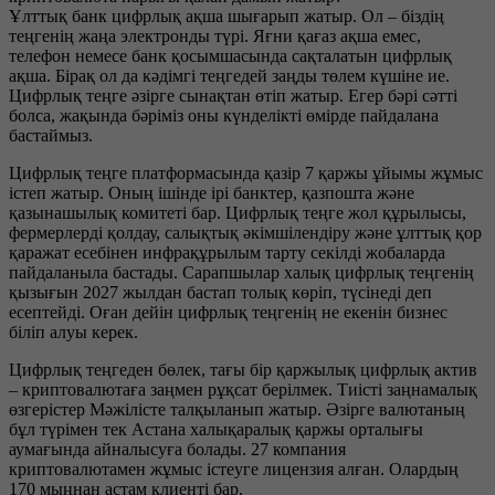
Ұлттық банк цифрлық ақша шығарып жатыр. Ол – біздің
теңгенің жаңа электронды түрі. Яғни қағаз ақша емес,
телефон немесе банк қосымшасында сақталатын цифрлық
ақша. Бірақ ол да кәдімгі теңгедей заңды төлем күшіне ие.
Цифрлық теңге әзірге сынақтан өтіп жатыр. Егер бәрі сәтті
болса, жақында бәріміз оны күнделікті өмірде пайдалана
бастаймыз.
Цифрлық теңге платформасында қазір 7 қаржы ұйымы жұмыс
істеп жатыр. Оның ішінде ірі банктер, қазпошта және
қазынашылық комитеті бар. Цифрлық теңге жол құрылысы,
фермерлерді қолдау, салықтық әкімшілендіру және ұлттық қор
қаражат есебінен инфрақұрылым тарту секілді жобаларда
пайдаланыла бастады. Сарапшылар халық цифрлық теңгенің
қызығын 2027 жылдан бастап толық көріп, түсінеді деп
есептейді. Оған дейін цифрлық теңгенің не екенін бизнес
біліп алуы керек.
Цифрлық теңгеден бөлек, тағы бір қаржылық цифрлық актив
– криптовалютаға заңмен рұқсат берілмек. Тиісті заңнамалық
өзгерістер Мәжілісте талқыланып жатыр. Әзірге валютаның
бұл түрімен тек Астана халықаралық қаржы орталығы
аумағында айналысуға болады. 27 компания
криптовалютамен жұмыс істеуге лицензия алған. Олардың
170 мыңнан астам клиенті бар.