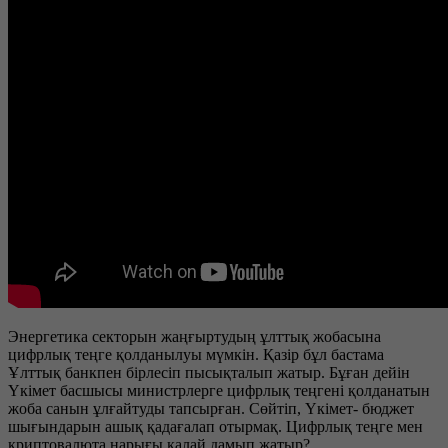
Энергетика секторын жаңғыртудың ұлттық жобасына
цифрлық теңге қолданылуы мүмкін. Қазір бұл бастама
Ұлттық банкпен бірлесіп пысықталып жатыр. Бұған дейін
Үкімет басшысы министрлерге цифрлық теңгені қолданатын
жоба санын ұлғайтуды тапсырған. Сөйтіп, Үкімет- бюджет
шығындарын ашық қадағалап отырмақ. Цифрлық теңге мен
криптовалюта нарығы қалай дамып жатыр?