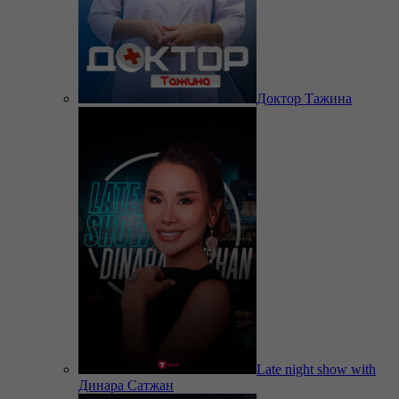
Доктор Тажина
Late night show with
Динара Сатжан