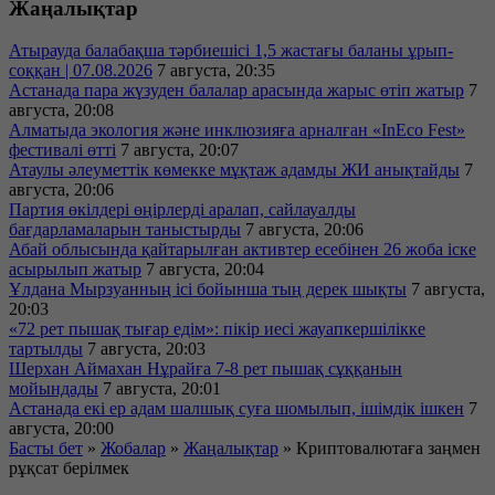
Жаңалықтар
Атырауда балабақша тәрбиешісі 1,5 жастағы баланы ұрып-
соққан | 07.08.2026
7 августа, 20:35
Астанада пара жүзуден балалар арасында жарыс өтіп жатыр
7
августа, 20:08
Алматыда экология және инклюзияға арналған «InEco Fest»
фестивалі өтті
7 августа, 20:07
Атаулы әлеуметтік көмекке мұқтаж адамды ЖИ анықтайды
7
августа, 20:06
Партия өкілдері өңірлерді аралап, сайлауалды
бағдарламаларын таныстырды
7 августа, 20:06
Абай облысында қайтарылған активтер есебінен 26 жоба іске
асырылып жатыр
7 августа, 20:04
Ұлдана Мырзуанның ісі бойынша тың дерек шықты
7 августа,
20:03
«72 рет пышақ тығар едім»: пікір иесі жауапкершілікке
тартылды
7 августа, 20:03
Шерхан Аймахан Нұрайға 7-8 рет пышақ сұққанын
мойындады
7 августа, 20:01
Астанада екі ер адам шалшық суға шомылып, ішімдік ішкен
7
августа, 20:00
Басты бет
»
Жобалар
»
Жаңалықтар
»
Криптовалютаға заңмен
рұқсат берілмек