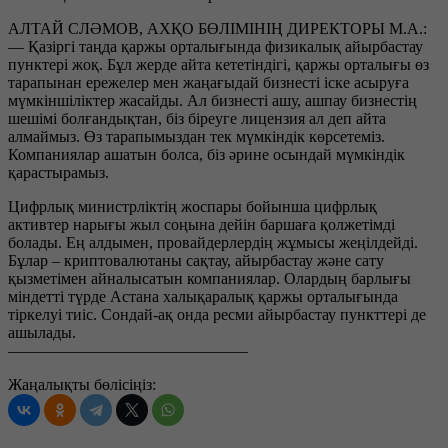
АЛТАЙ СЛӘМОВ, АХҚО БӨЛІМІНІҢ ДИРЕКТОРЫ М.А.:
— Қазіргі таңда қаржы орталығында физикалық айырбастау
пунктері жоқ. Бұл жерде айта кететіндігі, қаржы орталығы өз
тарапынан ережелер мен жаңағыдай бизнесті іске асыруға
мүмкіншіліктер жасайды. Ал бизнесті ашу, ашпау бизнестің
шешімі болғандықтан, біз біреуге лицензия ал деп айта
алмаймыз. Өз тарапымыздан тек мүмкіндік көрсетеміз.
Компаниялар ашатын болса, біз әрине осындай мүмкіндік
қарастырамыз.
Цифрлық министрліктің жоспары бойынша цифрлық
активтер нарығы жыл соңына дейін баршаға қолжетімді
болады. Ең алдымен, провайдерлердің жұмысы жеңілдейді.
Бұлар – криптовалютаны сақтау, айырбастау және сату
қызметімен айналысатын компаниялар. Олардың барлығы
міндетті түрде Астана халықаралық қаржы орталығында
тіркелуі тиіс. Сондай-ақ онда ресми айырбастау пункттері де
ашылады.
———————————————
Жаңалықты бөлісіңіз: