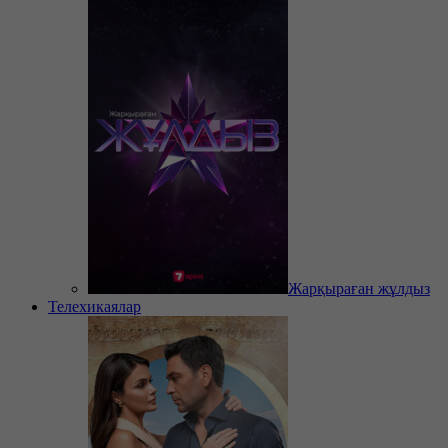
Жарқыраған жұлдыз
Телехикаялар