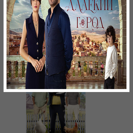
Үнсіз жүрек