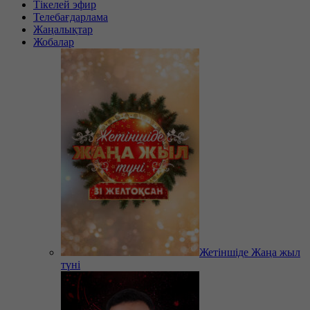
Тікелей эфир
Телебағдарлама
Жаңалықтар
Жобалар
Жетіншіде Жаңа жыл
түні