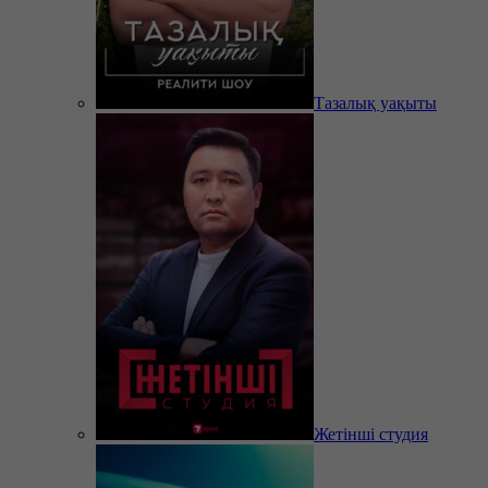
Тазалық уақыты
Жетінші студия