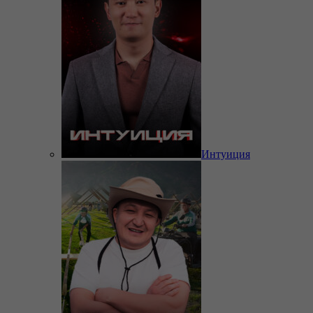
Интуиция