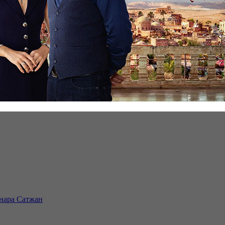
инара Сатжан