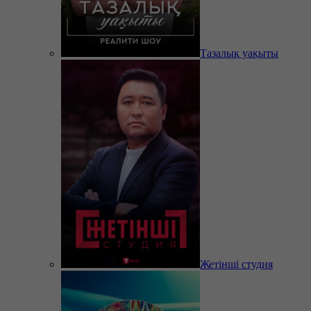
Тазалық уақыты
Жетінші студия