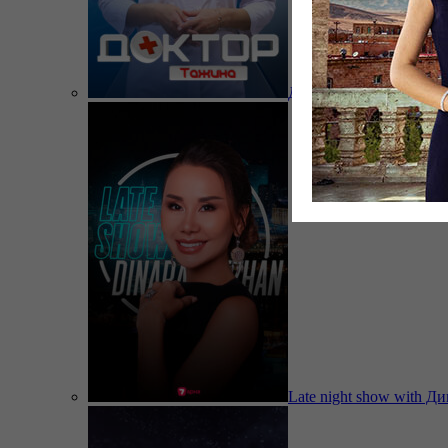
Доктор Тажина
Late night show with Д