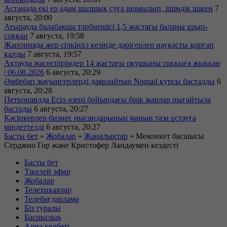
Астанада екі ер адам шалшық суға шомылып, ішімдік ішкен
7
августа, 20:00
Атырауда балабақша тәрбиешісі 1,5 жастағы баланы ұрып-
соққан
7 августа, 19:58
Жапонияда жер сілкінісі кезінде дәрігерлер науқасты қорғап
қалды
7 августа, 19:57
Ақтауда жасөспірімдер 14 жастағы оқушыны соққыға жыққан
| 06.08.2026
6 августа, 20:29
Әмбебап жауынгерлерді даярлайтын Nomad курсы басталды
6
августа, 20:28
Петропавлда Есіл өзені бойындағы биік жарлар нығайтыла
бастады
6 августа, 20:27
Кәсіпкерлер бизнес нысандарының маңын таза ұстауға
міндеттелді
6 августа, 20:27
Басты бет
»
Жобалар
»
Жаңалықтар
»
Мемлекет басшысы
Серджио Гор және Кристофер Ландаумен кездесті
Басты бет
Тікелей эфир
Жобалар
Телехикаялар
Телебағдарлама
Біз туралы
Басшылық
Арна келбеті