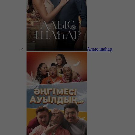
Алыс шаһар