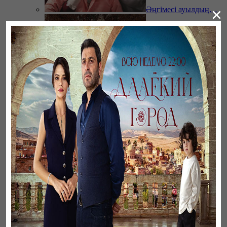
×
Әңгімесі ауылдың…
Үзілген жапырақтар