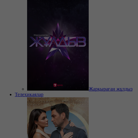
Жарқыраған жұлдыз
Телехикаялар