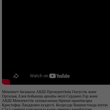
Мемлекет басшысы АҚШ Президентінің Оңтүстік және
Орталық Азия бойынша арнайы өкілі Серджио Гор және
АҚШ Мемлекеттік хатшысының бірінші орынбасары
Кристофер Ландаумен кездесті. Кездесуде Вашингтонда өтетін
С5+1 саммиті қарсаңында қазақ-америка кеңейтілген