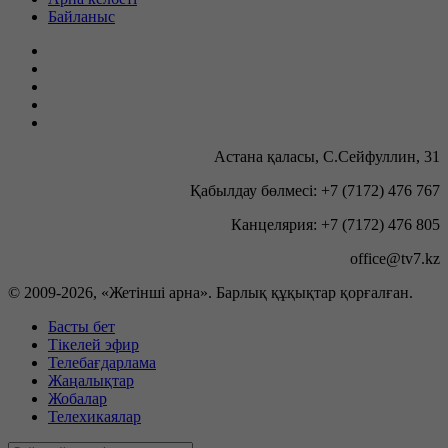
Байланыс
Астана қаласы, С.Сейфуллин, 31
Қабылдау бөлмесі: +7 (7172) 476 767
Канцелярия: +7 (7172) 476 805
office@tv7.kz
© 2009-
2026, «Жетінші арна». Барлық құқықтар қорғалған.
Басты бет
Тікелей эфир
Телебағдарлама
Жаңалықтар
Жобалар
Телехикаялар