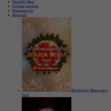
Тікелей эфир
Телебағдарлама
Жаңалықтар
Жобалар
Жетіншіде Жаңа жыл
түні