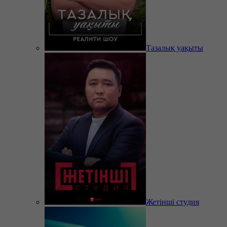
Тазалық уақыты
Жетінші студия