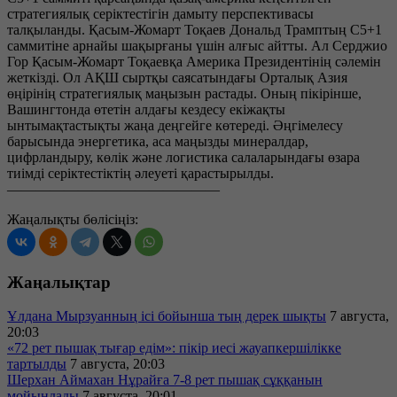
стратегиялық серіктестігін дамыту перспективасы
талқыланды. Қасым-Жомарт Тоқаев Дональд Трамптың С5+1
саммитіне арнайы шақырғаны үшін алғыс айтты. Ал Серджио
Гор Қасым-Жомарт Тоқаевқа Америка Президентінің сәлемін
жеткізді. Ол АҚШ сыртқы саясатындағы Орталық Азия
өңірінің стратегиялық маңызын растады. Оның пікірінше,
Вашингтонда өтетін алдағы кездесу екіжақты
ынтымақтастықты жаңа деңгейге көтереді. Әңгімелесу
барысында энергетика, аса маңызды минералдар,
цифрландыру, көлік және логистика салаларындағы өзара
тиімді серіктестіктің әлеуеті қарастырылды.
———————————————
Жаңалықты бөлісіңіз:
Жаңалықтар
Ұлдана Мырзуанның ісі бойынша тың дерек шықты
7 августа,
20:03
«72 рет пышақ тығар едім»: пікір иесі жауапкершілікке
тартылды
7 августа, 20:03
Шерхан Аймахан Нұрайға 7-8 рет пышақ сұққанын
мойындады
7 августа, 20:01