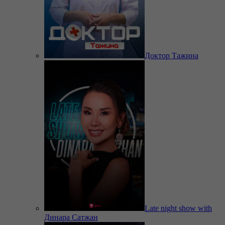
Доктор Тажина
Late night show with
Динара Сатжан