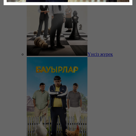
Үнсіз жүрек