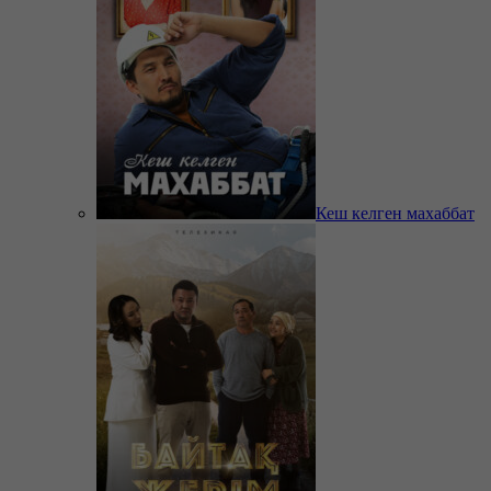
Кеш келген махаббат