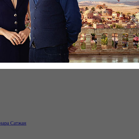
инара Сатжан