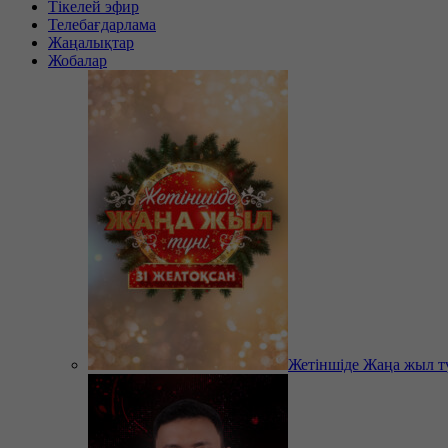
Тікелей эфир
Телебағдарлама
Жаңалықтар
Жобалар
Жетіншіде Жаңа жыл т