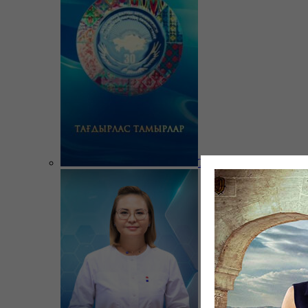
Тағдырлас тамырлар