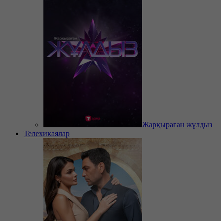
Жарқыраған жұлдыз
Телехикаялар