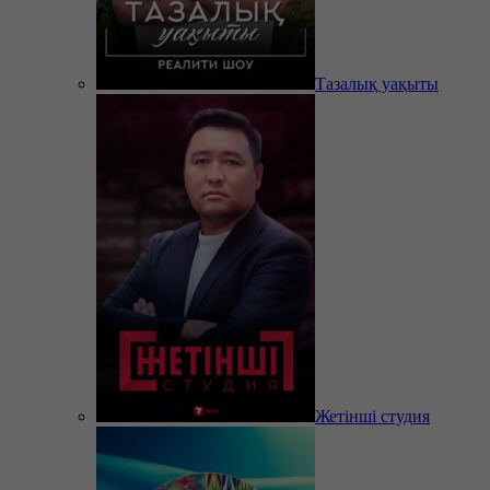
Тазалық уақыты
Жетінші студия