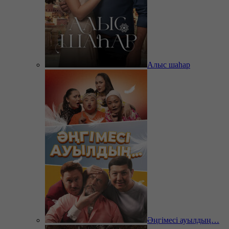
Алыс шаһар
Әңгімесі ауылдың…