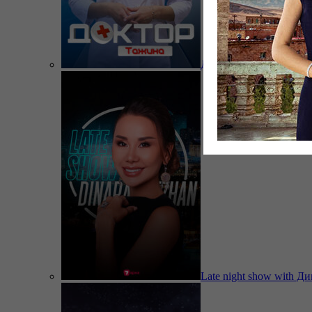
Доктор Тажина
Late night show with Д