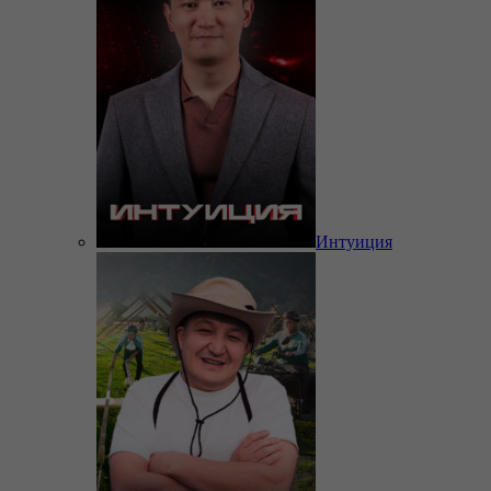
Интуиция