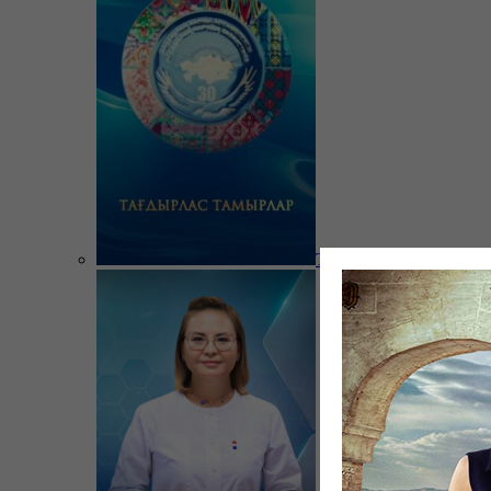
Тағдырлас тамырлар