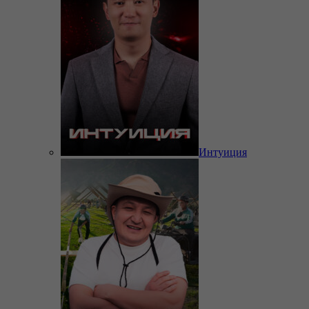
Интуиция