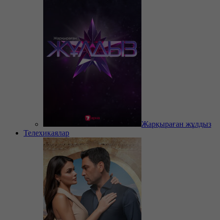
Жарқыраған жұлдыз
Телехикаялар