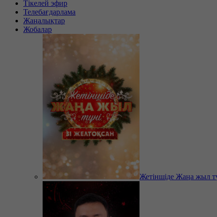
Тікелей эфир
Телебағдарлама
Жаңалықтар
Жобалар
Жетіншіде Жаңа жыл т