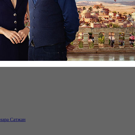
инара Сатжан