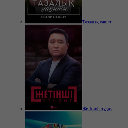
Тазалық уақыты
Жетінші студия