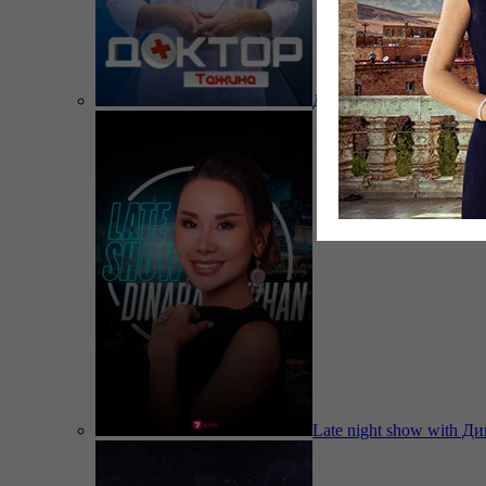
Доктор Тажина
Late night show with Д