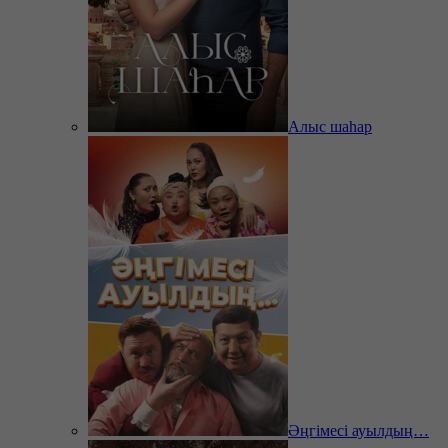
Алыс шаһар
Әңгімесі ауылдың…