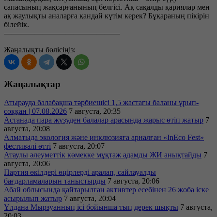
сапасының жақсарғанының белгісі. Ақ сақалды қариялар мен
ақ жаулықты аналарға қандай күтім керек? Бұқараның пікірін
білейік.
———————————————
Жаңалықты бөлісіңіз:
Жаңалықтар
Атырауда балабақша тәрбиешісі 1,5 жастағы баланы ұрып-
соққан | 07.08.2026
7 августа, 20:35
Астанада пара жүзуден балалар арасында жарыс өтіп жатыр
7
августа, 20:08
Алматыда экология және инклюзияға арналған «InEco Fest»
фестивалі өтті
7 августа, 20:07
Атаулы әлеуметтік көмекке мұқтаж адамды ЖИ анықтайды
7
августа, 20:06
Партия өкілдері өңірлерді аралап, сайлауалды
бағдарламаларын таныстырды
7 августа, 20:06
Абай облысында қайтарылған активтер есебінен 26 жоба іске
асырылып жатыр
7 августа, 20:04
Ұлдана Мырзуанның ісі бойынша тың дерек шықты
7 августа,
20:03