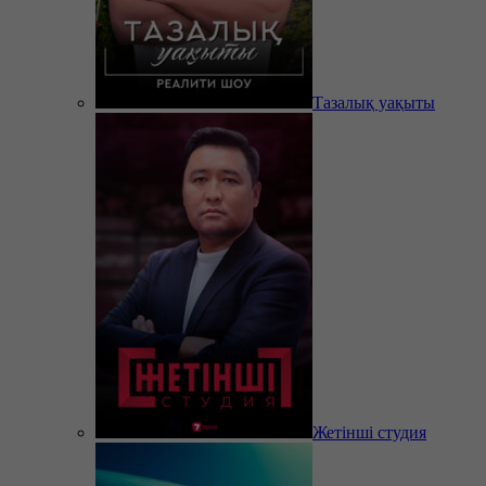
Тазалық уақыты
Жетінші студия