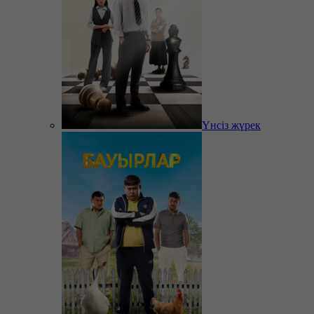
Үнсіз жүрек