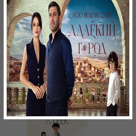
Әңгімесі ауылдың…
Үзілген жапырақтар