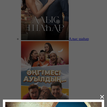
Алыс шаһар
×