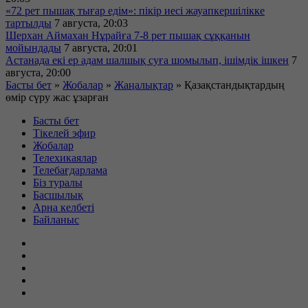
«72 рет пышақ тығар едім»: пікір иесі жауапкершілікке
тартылды
7 августа, 20:03
Шерхан Аймахан Нұрайға 7-8 рет пышақ сұққанын
мойындады
7 августа, 20:01
Астанада екі ер адам шалшық суға шомылып, ішімдік ішкен
7
августа, 20:00
Басты бет
»
Жобалар
»
Жаңалықтар
»
Қазақстандықтардың
өмір сүру жас ұзарған
Басты бет
Тікелей эфир
Жобалар
Телехикаялар
Телебағдарлама
Біз туралы
Басшылық
Арна келбеті
Байланыс