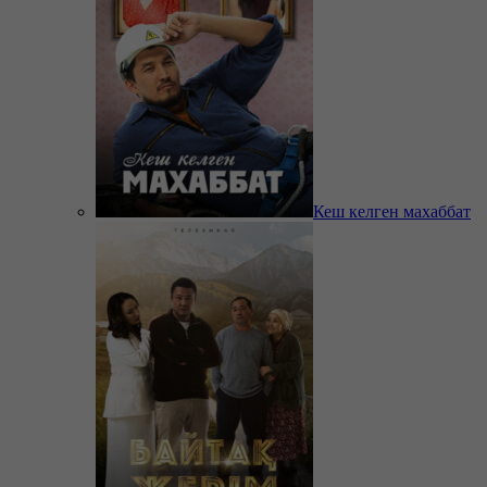
Кеш келген махаббат