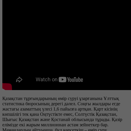
Қазақстан тұрғындарының өмір сүруі ұзарғанына Ұлттық
статистика бюросының дерегі дәлел. Соңғы жылдары егде
жастағы азаматтың үлесі 1,6 пайызға артқан. Қарт кісінің
көпшілігі тек қана Оңтүстікте емес, Солтүстік Қазақстан,
Шығыс Қазақстан және Қостанай облысында тұрады. Қазір
елімізде екі жарым миллионнан астам зейнеткер бар.
Мамандардың айтуынша, бұл көрсеткіш – өмір сүру