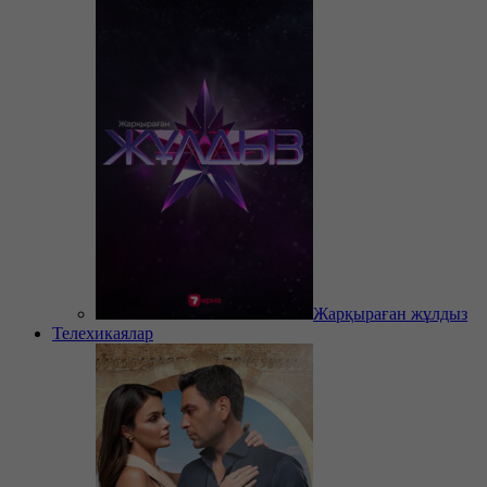
Жарқыраған жұлдыз
Телехикаялар