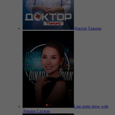
Доктор Тажина
Late night show with
Динара Сатжан