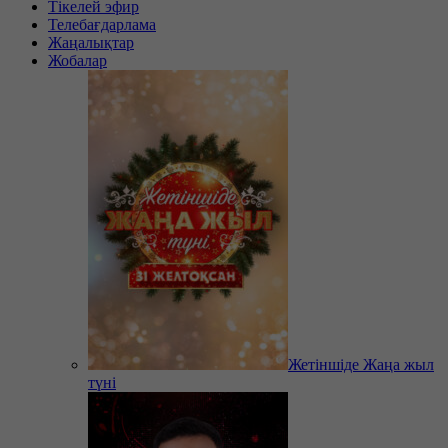
Тікелей эфир
Телебағдарлама
Жаңалықтар
Жобалар
Жетіншіде Жаңа жыл
түні