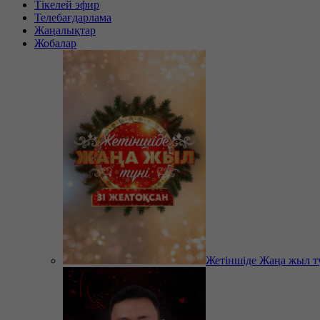
Тікелей эфир
Телебағдарлама
Жаңалықтар
Жобалар
Жетіншіде Жаңа жыл т