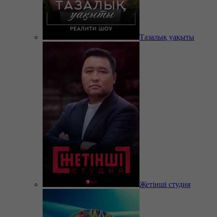
Тазалық уақыты
Жетінші студия