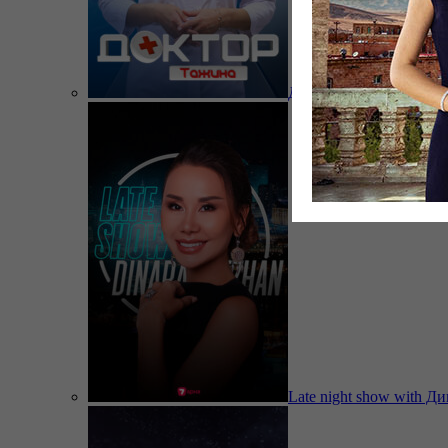
Доктор Тажина
Late night show with Д