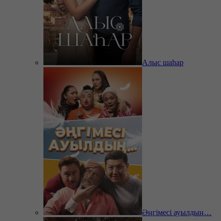
Алыс шаһар
Әңгімесі ауылдың…