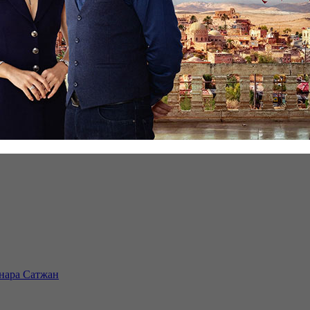
инара Сатжан