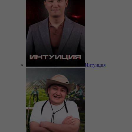
Интуиция