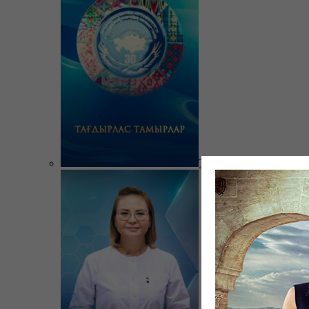
Тағдырлас тамырлар