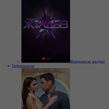
Жарқыраған жұлдыз
Телехикаялар