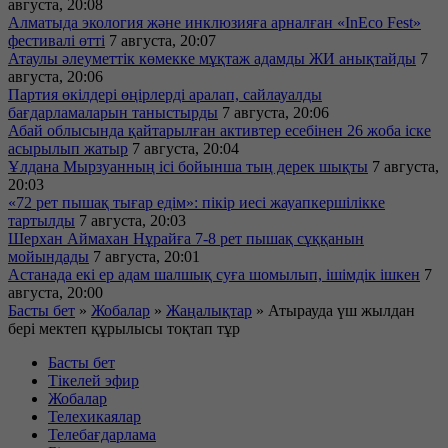
августа, 20:08
Алматыда экология және инклюзияға арналған «InEco Fest»
фестивалі өтті
7 августа, 20:07
Атаулы әлеуметтік көмекке мұқтаж адамды ЖИ анықтайды
7
августа, 20:06
Партия өкілдері өңірлерді аралап, сайлауалды
бағдарламаларын таныстырды
7 августа, 20:06
Абай облысында қайтарылған активтер есебінен 26 жоба іске
асырылып жатыр
7 августа, 20:04
Ұлдана Мырзуанның ісі бойынша тың дерек шықты
7 августа,
20:03
«72 рет пышақ тығар едім»: пікір иесі жауапкершілікке
тартылды
7 августа, 20:03
Шерхан Аймахан Нұрайға 7-8 рет пышақ сұққанын
мойындады
7 августа, 20:01
Астанада екі ер адам шалшық суға шомылып, ішімдік ішкен
7
августа, 20:00
Басты бет
»
Жобалар
»
Жаңалықтар
»
Атырауда үш жылдан
бері мектеп құрылысы тоқтап тұр
Басты бет
Тікелей эфир
Жобалар
Телехикаялар
Телебағдарлама