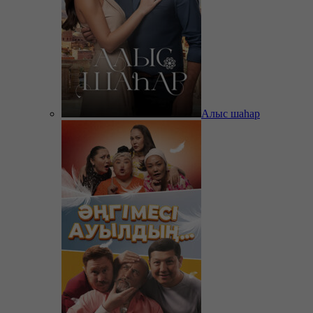
Алыс шаһар