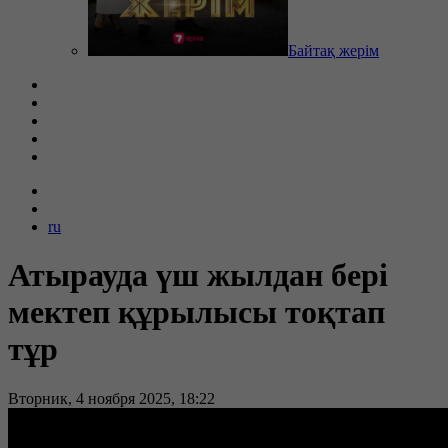
Байтақ жерім
ru
Атырауда үш жылдан бері
мектеп құрылысы тоқтап
тұр
Вторник, 4 ноября 2025, 18:22