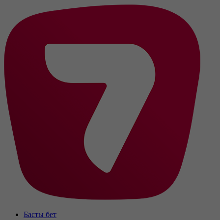
Басты бет