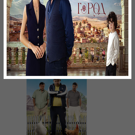
Үнсіз жүрек