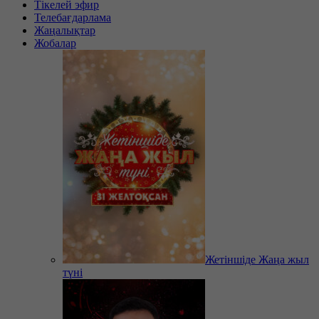
Тікелей эфир
Телебағдарлама
Жаңалықтар
Жобалар
Жетіншіде Жаңа жыл
түні