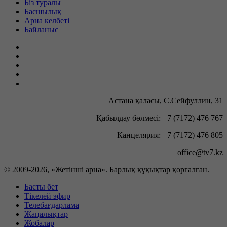
Біз туралы
Басшылық
Арна келбеті
Байланыс
Астана қаласы, С.Сейфуллин, 31
Қабылдау бөлмесі: +7 (7172) 476 767
Канцелярия: +7 (7172) 476 805
office@tv7.kz
© 2009-
2026, «Жетінші арна». Барлық құқықтар қорғалған.
Басты бет
Тікелей эфир
Телебағдарлама
Жаңалықтар
Жобалар