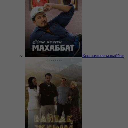
Кеш келген махаббат