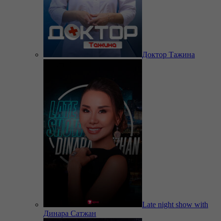
Доктор Тажина
Late night show with
Динара Сатжан