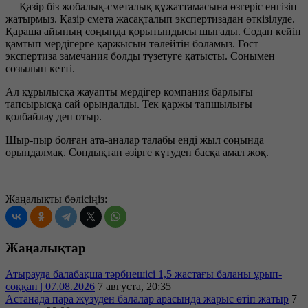
— Қазір біз жобалық-сметалық құжаттамасына өзгеріс енгізіп
жатырмыз. Қазір смета жасақталып экспертизадан өткізілуде.
Қараша айының соңында қорытындысы шығады. Содан кейін
қамтып мердігерге қаржысын төлейтін боламыз. Гост
экспертиза замечания болды түзетуге қатысты. Сонымен
созылып кетті.
Ал құрылысқа жауапты мердігер компания барлығы
тапсырысқа сай орындалды. Тек қаржы тапшылығы
қолбайлау деп отыр.
Шыр-пыр болған ата-аналар талабы енді жыл соңында
орындалмақ. Сондықтан әзірге күтуден басқа амал жоқ.
———————————————
Жаңалықты бөлісіңіз:
Жаңалықтар
Атырауда балабақша тәрбиешісі 1,5 жастағы баланы ұрып-
соққан | 07.08.2026
7 августа, 20:35
Астанада пара жүзуден балалар арасында жарыс өтіп жатыр
7