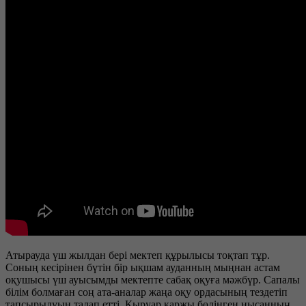
Атырауда үш жылдан бері мектеп құрылысы тоқтап тұр.
Соның кесірінен бүтін бір ықшам ауданның мыңнан астам
оқушысы үш ауысымды мектепте сабақ оқуға мәжбүр. Сапалы
білім болмаған соң ата-аналар жаңа оқу ордасының тездетіп
тапсырылуын талап етті. Қыруар қаржы бөлінген нысанның