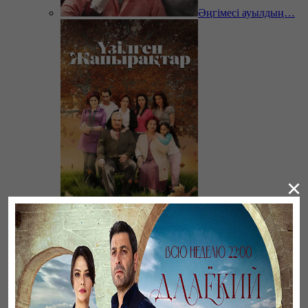
Әңгімесі ауылдың…
×
Үзілген жапырақтар