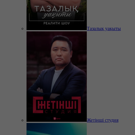
Тазалық уақыты
Жетінші студия