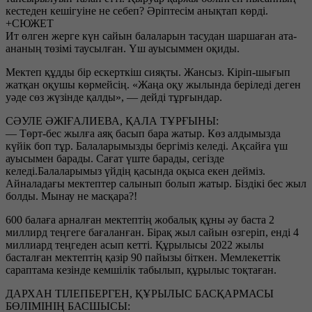
кестеден кешігуіне не себеп? Әріптесім анықтап көрді.
+СЮЖЕТ
Ит өлген жерге күн сайын балаларын тасудан шаршаған ата-
ананың төзімі таусылған. Үш ауысыммен оқиды.
Мектеп құдды бір ескерткіш сияқты. Жансыз. Кіріп-шығып
жатқан оқушы көрмейсің. «Жаңа оқу жылында беріледі деген
уәде сөз жүзінде қалды», — дейді тұрғындар.
СӘУЛЕ ӘЖІҒАЛИЕВА, ҚАЛА ТҰРҒЫНЫ:
— Төрт-бес жылға аяқ басып бара жатыр. Көз алдымызда
күйік боп тұр. Балаларымызды бергіміз келеді. Ақсайға үш
ауысымен барады. Сағат үште барады, сегізде
келеді.Балаларымыз үйдің қасында оқыса екен дейміз.
Айналадағы мектептер салынып болып жатыр. Біздікі бес жыл
болды. Мынау не масқара?!
600 балаға арналған мектептің жобалық құны әу баста 2
миллирд теңгеге бағаланған. Бірақ жыл сайын өзгеріп, енді 4
миллиард теңгеден асып кетті. Құрылысы 2022 жылы
басталған мектептің қазір 90 пайызы біткен. Мемлекеттік
сараптама кезінде кемшілік табылып, құрылыс тоқтаған.
ДАРХАН ТІЛЕПБЕРГЕН, ҚҰРЫЛЫС БАСҚАРМАСЫ
БӨЛІМІНІҢ БАСШЫСЫ: