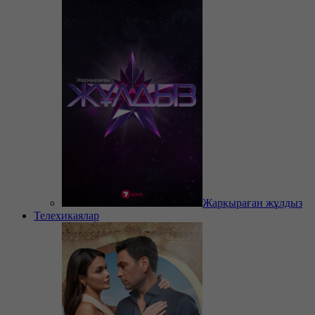
Жарқыраған жұлдыз
Телехикаялар