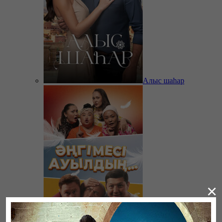
Алыс шаһар
×