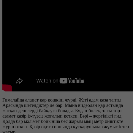
Гималайда алапат қар көшкіні жүрді. Жеті адам қаза тапты.
Арасында шетелдіктер де бар. Мына видеодан қар астында
жатқан денелерді байқауға болады. Бұдан бөлек, тағы төрт
азамат қазір із-түзсіз жоғалып кеткен. Бәрі – жергілікті гид.
Қолда бар мәлімет бойынша бес жарым мың метр биіктікте
жүріп өткен. Қазір оқиға орнында құтқарушылар жұмыс істеп
жатыр.