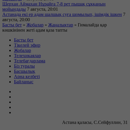
Шерхан Аймахан Нұрайға 7-8 рет пышақ сұққанын
мойындады
7 августа, 20:01
Астанада екі ер адам шалшық суға шомылып, ішімдік ішкен
7
августа, 20:00
Басты бет
»
Жобалар
»
Жаңалықтар
»
Гималайда қар
көшкінінен жеті адам қаза тапты
Басты бет
Тікелей эфир
Жобалар
Телехикаялар
Телебағдарлама
Біз туралы
Басшылық
Арна келбеті
Байланыс
Астана қаласы, С.Сейфуллин, 31