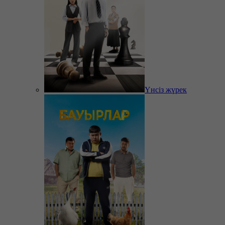
Үнсіз жүрек