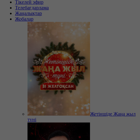
Тікелей эфир
Телебағдарлама
Жаңалықтар
Жобалар
Жетіншіде Жаңа жыл
түні