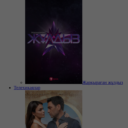
Жарқыраған жұлдыз
Телехикаялар