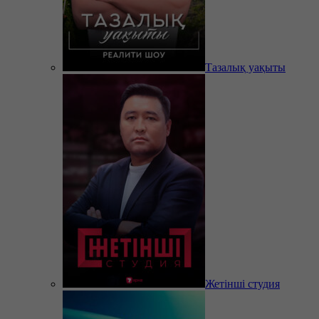
Тазалық уақыты
Жетінші студия