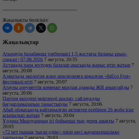
———————————————
Жаңалықты бөлісіңіз:
Жаңалықтар
Атырауда балабақша тәрбиешісі 1,5 жастағы баланы ұрып-
соққан | 07.08.2026
7 августа, 20:35
Астанада пара жүзуден балалар арасында жарыс өтіп жатыр
7
августа, 20:08
Алматыда экология және инклюзияға арналған «InEco Fest»
фестивалі өтті
7 августа, 20:07
Атаулы әлеуметтік көмекке мұқтаж адамды ЖИ анықтайды
7
августа, 20:06
Партия өкілдері өңірлерді аралап, сайлауалды
бағдарламаларын таныстырды
7 августа, 20:06
Абай облысында қайтарылған активтер есебінен 26 жоба іске
асырылып жатыр
7 августа, 20:04
Ұлдана Мырзуанның ісі бойынша тың дерек шықты
7 августа,
20:03
«72 рет пышақ тығар едім»: пікір иесі жауапкершілікке
тартылды
7 августа, 20:03