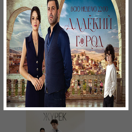
Әңгімесі ауылдың…
Үзілген жапырақтар