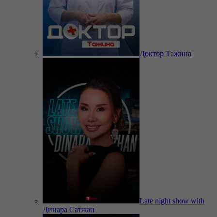
Доктор Тажина
Late night show with
Динара Сатжан