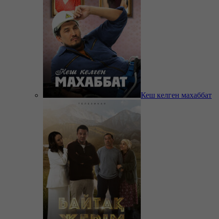
Кеш келген махаббат