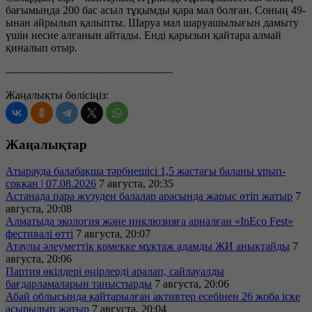
бағымында 200 бас асыл тұқымды қара мал болған. Соның 49-
ынан айрылып қалыпты. Шаруа мал шаруашылығын дамыту
үшін несие алғанын айтады. Енді қарызын қайтара алмай
қиналып отыр.
———————————————
Жаңалықты бөлісіңіз:
Жаңалықтар
Атырауда балабақша тәрбиешісі 1,5 жастағы баланы ұрып-
соққан | 07.08.2026
7 августа, 20:35
Астанада пара жүзуден балалар арасында жарыс өтіп жатыр
7
августа, 20:08
Алматыда экология және инклюзияға арналған «InEco Fest»
фестивалі өтті
7 августа, 20:07
Атаулы әлеуметтік көмекке мұқтаж адамды ЖИ анықтайды
7
августа, 20:06
Партия өкілдері өңірлерді аралап, сайлауалды
бағдарламаларын таныстырды
7 августа, 20:06
Абай облысында қайтарылған активтер есебінен 26 жоба іске
асырылып жатыр
7 августа, 20:04