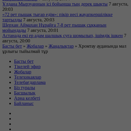
Ұлдана Мырзуанның ісі бойынша тың дерек шықты
7 августа,
20:03
«72 рет пышақ тығар едім»: пікір иесі жауапкершілікке
тартылды
7 августа, 20:03
Шерхан Аймахан Нұрайға 7-8 рет пышақ сұққанын
мойындады
7 августа, 20:01
Астанада екі ер адам шалшық суға шомылып, ішімдік ішкен
7
августа, 20:00
Басты бет
»
Жобалар
»
Жаңалықтар
»
Хромтау ауданында мал
ұрлығы тыйылмай тұр
Басты бет
Тікелей эфир
Жобалар
Телехикаялар
Телебағдарлама
Біз туралы
Басшылық
Арна келбеті
Байланыс