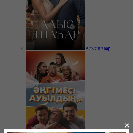
Алыс шаһар
×