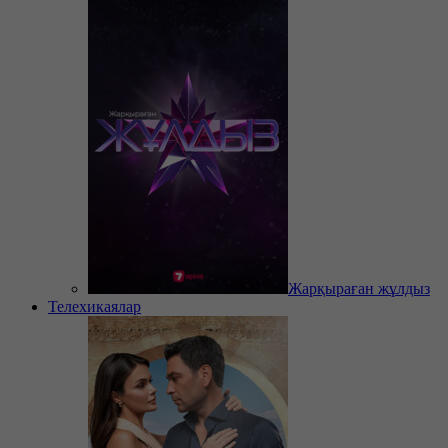
Жарқыраған жұлдыз
Телехикаялар