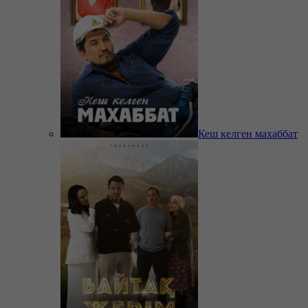
Кеш келген махаббат