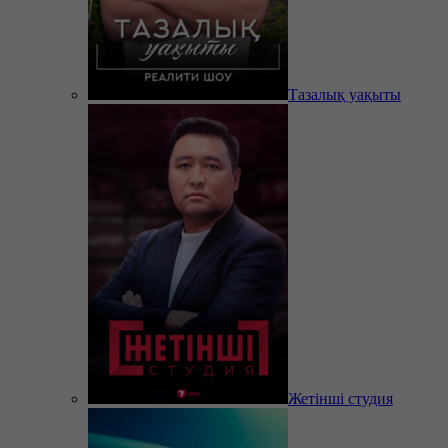
Тазалық уақыты
Жетінші студия