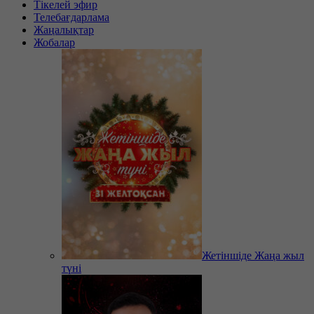
Тікелей эфир
Телебағдарлама
Жаңалықтар
Жобалар
Жетіншіде Жаңа жыл
түні