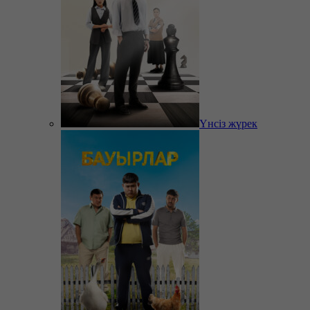
Үнсіз жүрек