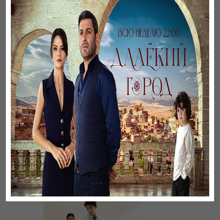
Әңгімесі ауылдың…
Үзілген жапырақтар