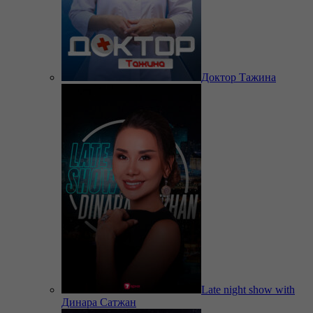
Доктор Тажина
Late night show with
Динара Сатжан