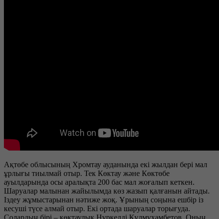
Ақтөбе облысының Хромтау ауданында екі жылдан бері мал
ұрлығы тиылмай отыр. Тек Көктау және Көктөбе
ауылдарында осы аралықта 200 бас мал жоғалып кеткен.
Шаруалар малынан жайылымда көз жазып қалғанын айтады.
Іздеу жұмыстарынан нәтиже жоқ. Ұрының соңына ешбір із
кесуші түсе алмай отыр. Екі ортада шаруалар торығуда.
Солардың бірі – көктаулық Нүркелді Құлмұхамбетов. Оның