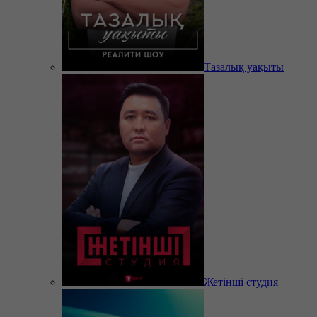
Тазалық уақыты
Жетінші студия