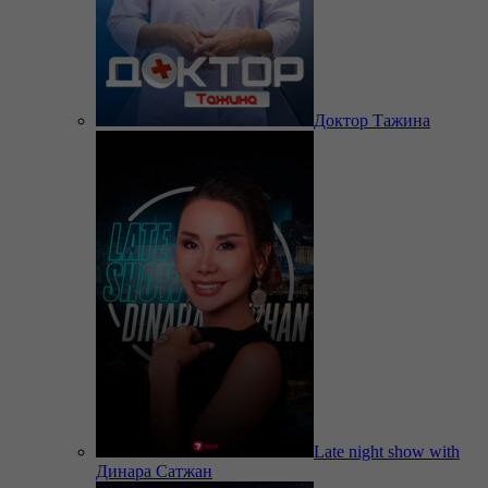
Доктор Тажина
Late night show with
Динара Сатжан