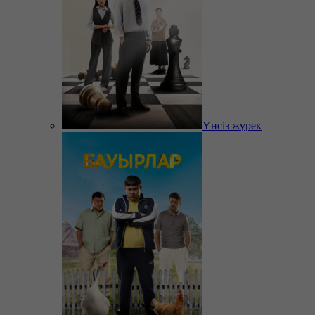
Үнсіз жүрек