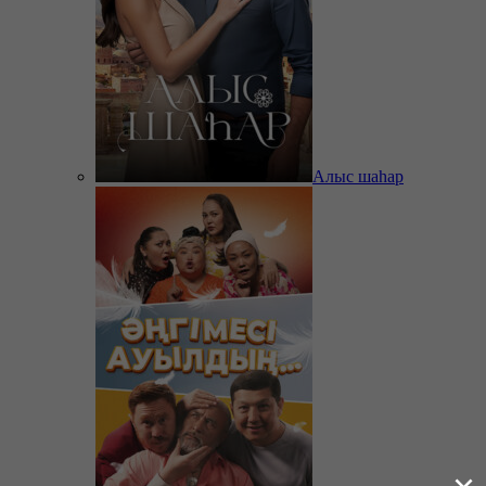
Алыс шаһар