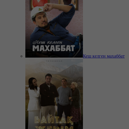
Кеш келген махаббат