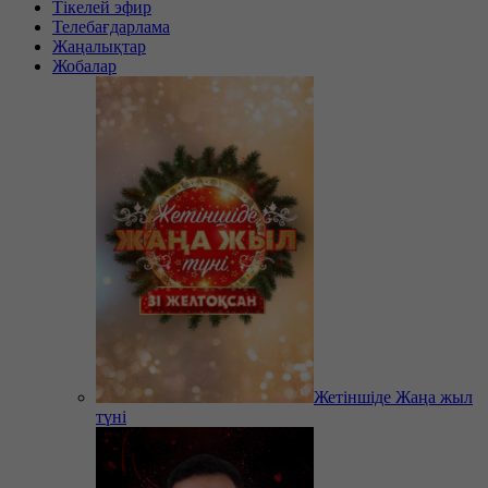
Тікелей эфир
Телебағдарлама
Жаңалықтар
Жобалар
Жетіншіде Жаңа жыл
түні