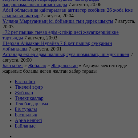
бағдарламаларын таныстырды
7 августа, 20:06
Абай облысында қайтарылған активтер есебінен 26 жоба іске
асырылып жатыр
7 августа, 20:04
Ұлдана Мырзуанның ісі бойынша тың дерек шықты
7 августа,
20:03
«72 рет пышақ тығар едім»: пікір иесі жауапкершілікке
тартылды
7 августа, 20:03
Шерхан Аймахан Нұрайға 7-8 рет пышақ сұққанын
мойындады
7 августа, 20:01
Астанада екі ер адам шалшық суға шомылып, ішімдік ішкен
7
августа, 20:00
Басты бет
»
Жобалар
»
Жаңалықтар
»
Ақтауда мектептерде
жарылыс болады деген жалған хабар тарады
Басты бет
Тікелей эфир
Жобалар
Телехикаялар
Телебағдарлама
Біз туралы
Басшылық
Арна келбеті
Байланыс