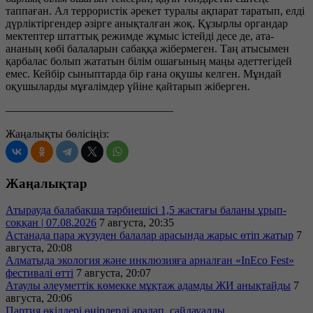
таппаған. Ал террористік әрекет туралы ақпарат таратып, елді
дүрліктіргендер әзірге анықталған жоқ. Құзырлы органдар
мектептер штаттық режимде жұмыс істейді десе де, ата-
ананың көбі балаларын сабаққа жібермеген. Таң атысымен
қарбалас болып жататын білім ошағының маңы әдеттегідей
емес. Кейбір сыныптарда бір ғана оқушы келген. Мұндай
оқушыларды мұғалімдер үйіне қайтарып жіберген.
———————————————
Жаңалықты бөлісіңіз:
Жаңалықтар
Атырауда балабақша тәрбиешісі 1,5 жастағы баланы ұрып-
соққан | 07.08.2026
7 августа, 20:35
Астанада пара жүзуден балалар арасында жарыс өтіп жатыр
7
августа, 20:08
Алматыда экология және инклюзияға арналған «InEco Fest»
фестивалі өтті
7 августа, 20:07
Атаулы әлеуметтік көмекке мұқтаж адамды ЖИ анықтайды
7
августа, 20:06
Партия өкілдері өңірлерді аралап, сайлауалды