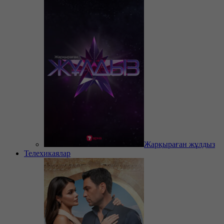
Жарқыраған жұлдыз
Телехикаялар