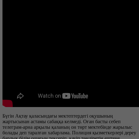
Бүгін Ақтау қаласындағы мектептердегі оқушының
жартысынан астамы сабаққа келмеді. Оған басты себеп
телеграм-арна арқылы қаланың он төрт мектебінде жарылыс
болады деп таралған хабарлама. Полиция қызметкерлері дереу
барлық білім ошағын тексеріп, қауіп төндіретін ештеңе