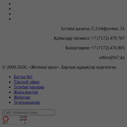
Астана қаласы, С.Сейфуллин, 31
Қабылдау бөлмесі: +7 (7172) 476 767
Канцелярия: +7 (7172) 476 805
office@tv7.kz
© 2009-
2026, «Жетінші арна». Барлық құқықтар қорғалған.
Басты бет
Тікелей эфир
Телебағдарлама
Жаңалықтар
Жобалар
Телехикаялар