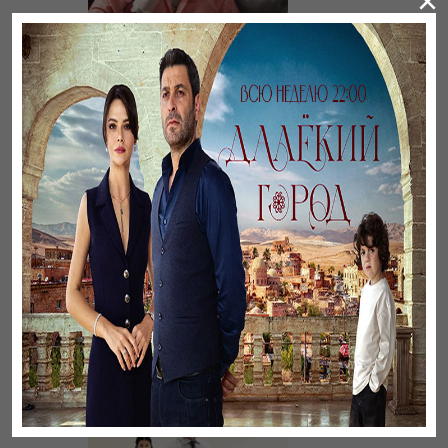
×
Әңгімесі ауылдың…
Үзілген жапырақтар