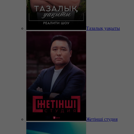
Тазалық уақыты
Жетінші студия