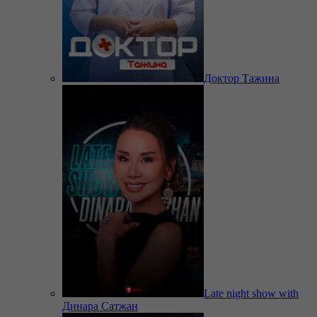
Доктор Тажина
Late night show with
Динара Сатжан