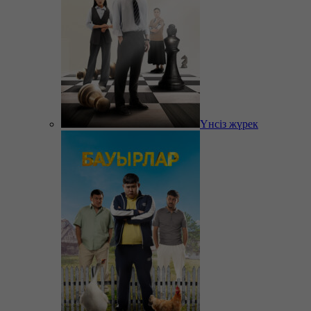
Үнсіз жүрек