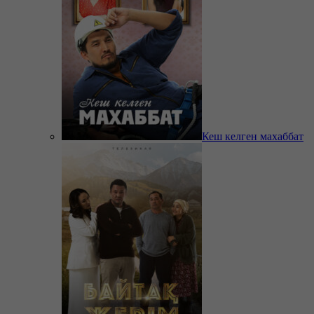
Кеш келген махаббат