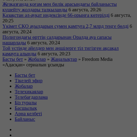
Жезқазғанда қоғам мен билік арасындағы байланысты
күшейту жолдары талқыланды
6 августа, 20:26
Қазақстан әл-ауқат индексінде 66-орынға көтерілді
6 августа,
20:25
Үкімет СҚО ауылдарын сумен қамтуға 2,7 млрд теңге бөлді
6
августа, 20:24
Полигондағы өрттің салдарынан Оралда ауа сапасы
нашарлады
6 августа, 20:24
Той үстінде әйелдер мен әншілерге тіл тигізген ақсақал
қамауға алынды
6 августа, 20:23
Басты бет
»
Жобалар
»
Жаңалықтар
»
Freedom Media
«Адасқан» сериалын ұсынды
Басты бет
Тікелей эфир
Жобалар
Телехикаялар
Телебағдарлама
Біз туралы
Басшылық
Арна келбеті
Байланыс