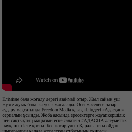
Елімізде бала жоғалу дерегі азаймай отыр. Жыл сайын үш
жүзге жуық бала із-түссіз жоғалады. Осы мәселеге назар
аудару мақсатында Freedom Media қазақ тіліндегі «Адасқан»
сериалын ұсынды. Жоба аясында ересектерге жауапкершілік
пен сақтықтың маңызын еске салатын #АДАСПА әлеуметтік
науқанын іске қосты. Бес жасар ұлын Қаралы атты ойдан
шығарылған қалада жоғалтқан отбасының оқиғасы