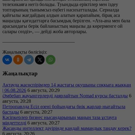
телехикаяға негіз болады. Туындыда еріктілер мен іздеу
топтарының тынымсыз еңбегі насихатталады. Сериалда
қайғылы жағдайдың алдын алатын қарапайым, бірақ аса
маңызды қағидаттарға басымдық берілген. «Ата-ана мен бала
арасындағы берік байланыстың маңызы да көрерменге ой
салары сөздіз», — дейді жоба авторлары.
———————————————
Жаңалықты бөлісіңіз:
Жаңалықтар
Ақтауда жасөспірімдер 14 жастағы оқушыны соққыға жыққан
| 06.08.2026
6 августа, 20:29
Әмбебап жауынгерлерді даярлайтын Nomad курсы басталды
6
августа, 20:28
Петропавлда Есіл өзені бойындағы биік жарлар нығайтыла
бастады
6 августа, 20:27
Кәсіпкерлер бизнес нысандарының маңын таза ұстауға
міндеттелді
6 августа, 20:27
Жасанды интеллект дәуірінде қандай мамандық таңдау керек?
6 августа, 20:26