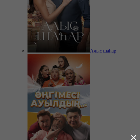
Алыс шаһар
×