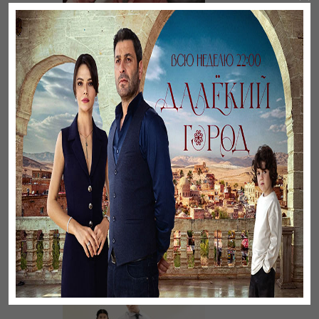
Әңгімесі ауылдың…
Үзілген жапырақтар