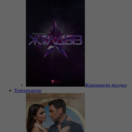
Жарқыраған жұлдыз
Телехикаялар