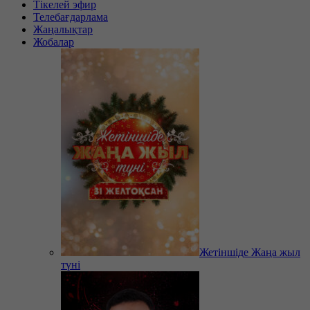
Тікелей эфир
Телебағдарлама
Жаңалықтар
Жобалар
Жетіншіде Жаңа жыл
түні