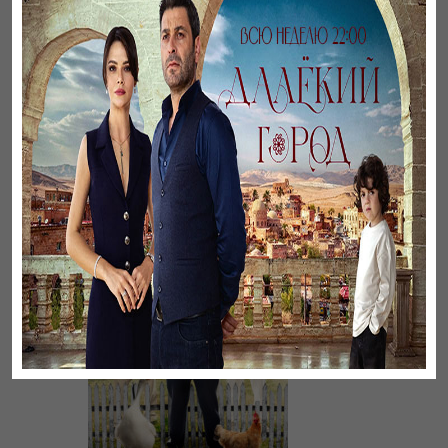
Үнсіз жүрек