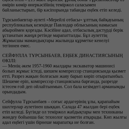
өмірін көмір өнеркәсібінің теміржол саласымен
байланыстырып, бір кәсіпорында табанды еңбек етіп келеді.
Тұрсынбаевтар әулеті «Мерейлі отбасы» ұлттық байқауының
республикалық кезеңінде Павлодар облысының намысын
абыроймен қорғады. Кәсібіне адал, отбасылық дәстүрді берік
ұстанатын жанұя ретінде марапатталды. Бұл әулеттің
Жұмысшы мамандықтары жылында құрметке кенелуі
тегіннен емес.
СЕЙФУЛЛА ТҰРСЫНБАЕВ, ЕҢБЕК ДИНАСТИЯСЫНЫҢ
ӨКІЛІ:
— Менің әкем 1957-1960 жылдары экскаватор машинисі
болып жұмыс істеді, шешем компрессор станциясында қызмет
етті. Разрез жақын болғасын жаяу барып көріп отыратынбыз.
Шешеме еріп, компрессор станциясына барғанда, разрезде
істесем ғой деп ойлайтынмын. Сол бала кезімдегі арманымды
орындадым.
Сейфулла Тұрсынбаев – соғыс ардагерінің ұлы, қарапайым
шахтерлар әулетінен шыққан. Салада 47 жылдан бері еңбек
етіп келеді. Бүгінде ол теміржол жабдықтары мен техниканы
жөндеу бойынша бас технолог қызметін атқарады. Көп жылғы
адал еңбегі үшін бірнеше марапатқа ие болған.