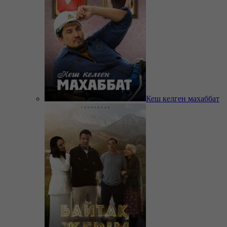
Кеш келген махаббат