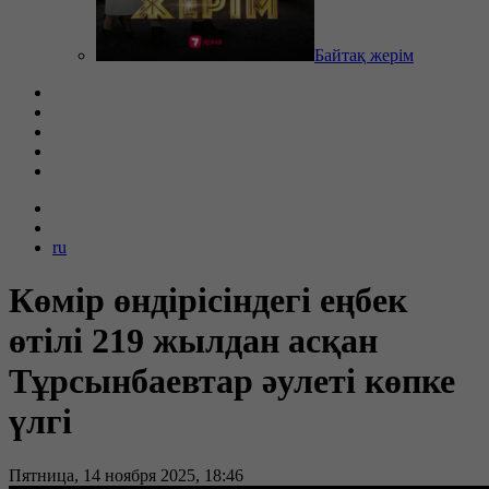
Байтақ жерім
ru
Көмір өндірісіндегі еңбек
өтілі 219 жылдан асқан
Тұрсынбаевтар әулеті көпке
үлгі
Пятница, 14 ноября 2025, 18:46