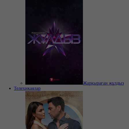
Жарқыраған жұлдыз
Телехикаялар