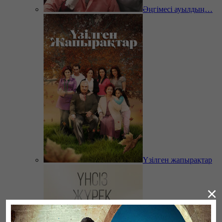
Әңгімесі ауылдың…
Үзілген жапырақтар
×