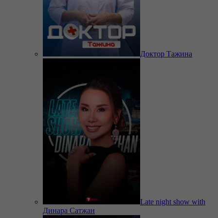
Доктор Тажина
Late night show with
Динара Сатжан