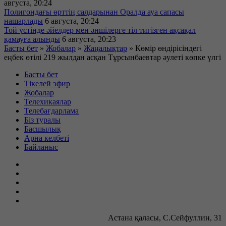
августа, 20:24
Полигондағы өрттің салдарынан Оралда ауа сапасы
нашарлады
6 августа, 20:24
Той үстінде әйелдер мен әншілерге тіл тигізген ақсақал
қамауға алынды
6 августа, 20:23
Басты бет
»
Жобалар
»
Жаңалықтар
»
Көмір өндірісіндегі
еңбек өтілі 219 жылдан асқан Тұрсынбаевтар әулеті көпке үлгі
Басты бет
Тікелей эфир
Жобалар
Телехикаялар
Телебағдарлама
Біз туралы
Басшылық
Арна келбеті
Байланыс
Астана қаласы, С.Сейфуллин, 31