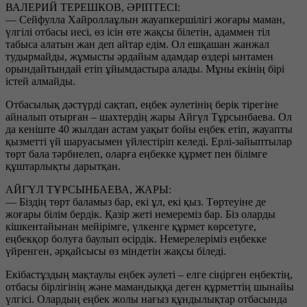
ВАЛЕРИЙ ТЕРЕШКОВ, ӘРІПТЕСІ:
— Сейфулла Хайроллаұлын жауапкершілігі жоғары маман,
үлгілі отбасы иесі, өз ісін өте жақсы білетін, адаммен тіл
табыса алатын жан деп айтар едім. Ол ешқашан жанжал
тудырмайды, жұмысты әрдайым адамдар өздері ынтамен
орындайтындай етіп ұйымдастыра алады. Мұны екінің бірі
істей алмайды.
Отбасылық дәстүрді сақтап, еңбек әулетінің берік тірегіне
айналып отырған – шахтердің жары Айгүл Тұрсынбаева. Ол
да кеніште 40 жылдан астам уақыт бойы еңбек етіп, жауапты
қызметті үй шаруасымен үйлестіріп келеді. Ерлі-зайыптылар
төрт бала тәрбиелеп, оларға еңбекке құрмет пен білімге
құштарлықты дарытқан.
АЙГҮЛ ТҰРСЫНБАЕВА, ЖАРЫ:
— Біздің төрт баламыз бар, екі ұл, екі қыз. Төртеуіне де
жоғары білім бердік. Қазір жеті немереміз бар. Біз оларды
кішкентайынан мейірімге, үлкенге құрмет көрсетуге,
еңбекқор болуға баулып өсірдік. Немерелеріміз еңбекке
үйренген, әрқайсысы өз міндетін жақсы біледі.
Екібастұздың мақтаулы еңбек әулеті – елге сіңірген еңбектің,
отбасы бірлігінің және мамандыққа деген құрметтің шынайы
үлгісі. Олардың еңбек жолы нағыз құндылықтар отбасында