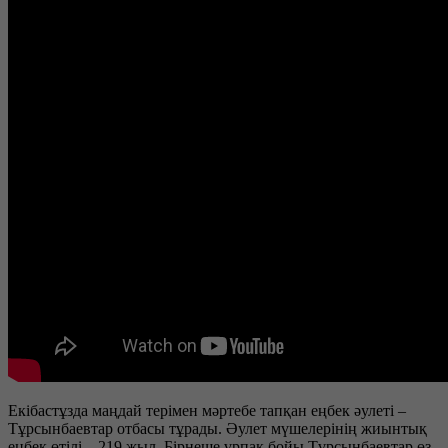
Екібастұзда маңдай терімен мәртебе тапқан еңбек әулеті –
Тұрсынбаевтар отбасы тұрады. Әулет мүшелерінің жиынтық
еңбек өтілі – 219 жыл. Бірнеше ұрпақ бойы Тұрсынбаевтар өз