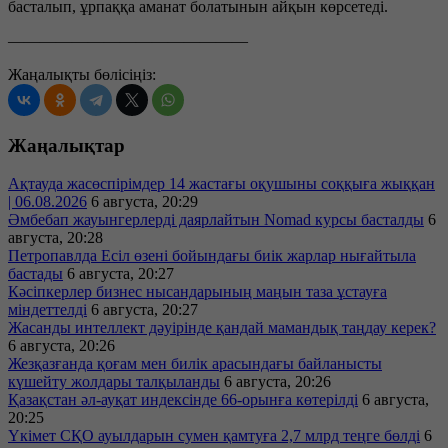
басталып, ұрпаққа аманат болатынын айқын көрсетеді.
———————————————
Жаңалықты бөлісіңіз:
Жаңалықтар
Ақтауда жасөспірімдер 14 жастағы оқушыны соққыға жыққан
| 06.08.2026
6 августа, 20:29
Әмбебап жауынгерлерді даярлайтын Nomad курсы басталды
6
августа, 20:28
Петропавлда Есіл өзені бойындағы биік жарлар нығайтыла
бастады
6 августа, 20:27
Кәсіпкерлер бизнес нысандарының маңын таза ұстауға
міндеттелді
6 августа, 20:27
Жасанды интеллект дәуірінде қандай мамандық таңдау керек?
6 августа, 20:26
Жезқазғанда қоғам мен билік арасындағы байланысты
күшейту жолдары талқыланды
6 августа, 20:26
Қазақстан әл-ауқат индексінде 66-орынға көтерілді
6 августа,
20:25
Үкімет СҚО ауылдарын сумен қамтуға 2,7 млрд теңге бөлді
6