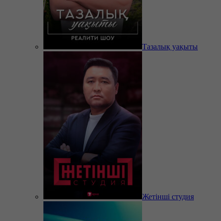
Тазалық уақыты
Жетінші студия