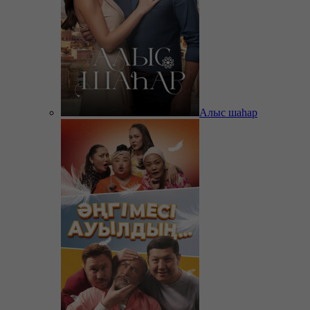
Алыс шаһар