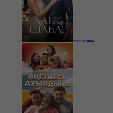
Алыс шаһар