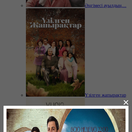
Әңгімесі ауылдың…
Үзілген жапырақтар
×