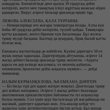
алаңдаулы. Көпшілігінде дене қызуы 39 градусқа дейін
көтеріліп, жөтел мен тамақтың ісінуі жұрттың мазасын әбден
қашырған. Вирус әсіресе балалар арасында өршіп тұр.
ЛЮБОВЬ АЛЕКСЕЕВА, ҚАЛА ТҰРҒЫНЫ:
— Немерелерімде өте жоғары температура болды. Алты күн
бойы 40 градусқа дейін көтеріліп, түспей қойды. Тамақтары
қатты қызарып, жөтел бірнеше күн басылмады. Бұл жолғы
тұмау мүлде басқаша. Былтыр да ауырдық, бірақ былай қатты
болған жоқ.
Емханаға жүгінетіндер де көбейген. Күніне дәрегерге 50-ге
жуық науқас қаралады. Дәрігерлердің айтуынша, әсіресе 14
жасқа дейінгі балалар арасында тұмау жиілеген. «Ауруға
қарсы ем дер кезінде жасалмаса, ол өкпенің қабьнуы,
пневмония, бронхитке дейін асқынуы мүмкін», — дейді
маманжар.
НАЗЫМ ҚҰРМАНҚҰЛОВА, №8 ЕМХАНА ДӘРІГЕРІ:
— Біз басқа түрі деп қарап жатқан жоқпыз. Диагнозды тұмау
деп қойып жатырмыз. Әсіресе 5 жасқа дейінгі балаларда
анатомиялық ерекшеліктеріне байланысты тез асқынулар
болуы мүмкін. Сол үшін ауру басталғанда үй жағдайында ем
жасамай, дәрігерге қаратқан жөн. Ата-аналар кейде тез
жазылуы үшін антибиотиктерден бастап кетеді. Бұл ауруда