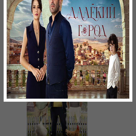
Үнсіз жүрек