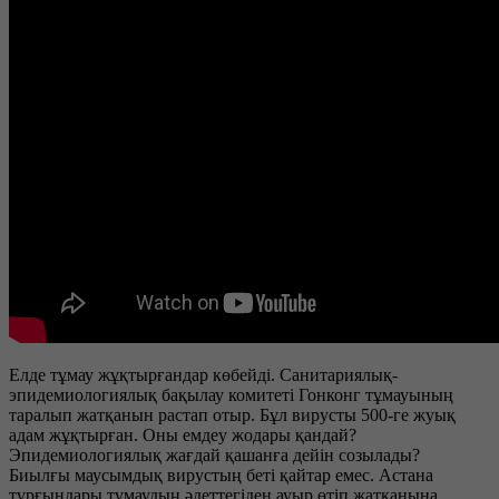
Елде тұмау жұқтырғандар көбейді. Санитариялық-
эпидемиологиялық бақылау комитеті Гонконг тұмауының
таралып жатқанын растап отыр. Бұл вирусты 500-ге жуық
адам жұқтырған. Оны емдеу жодары қандай?
Эпидемиологиялық жағдай қашанға дейін созылады?
Биылғы маусымдық вирустың беті қайтар емес. Астана
тұрғындары тұмаудың әдеттегіден ауыр өтіп жатқанына