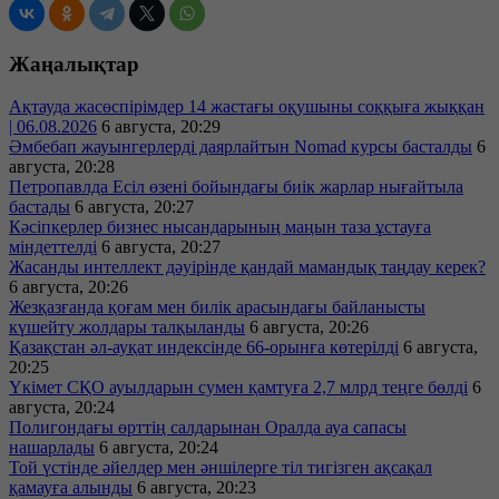
Жаңалықтар
Ақтауда жасөспірімдер 14 жастағы оқушыны соққыға жыққан
| 06.08.2026
6 августа, 20:29
Әмбебап жауынгерлерді даярлайтын Nomad курсы басталды
6
августа, 20:28
Петропавлда Есіл өзені бойындағы биік жарлар нығайтыла
бастады
6 августа, 20:27
Кәсіпкерлер бизнес нысандарының маңын таза ұстауға
міндеттелді
6 августа, 20:27
Жасанды интеллект дәуірінде қандай мамандық таңдау керек?
6 августа, 20:26
Жезқазғанда қоғам мен билік арасындағы байланысты
күшейту жолдары талқыланды
6 августа, 20:26
Қазақстан әл-ауқат индексінде 66-орынға көтерілді
6 августа,
20:25
Үкімет СҚО ауылдарын сумен қамтуға 2,7 млрд теңге бөлді
6
августа, 20:24
Полигондағы өрттің салдарынан Оралда ауа сапасы
нашарлады
6 августа, 20:24
Той үстінде әйелдер мен әншілерге тіл тигізген ақсақал
қамауға алынды
6 августа, 20:23