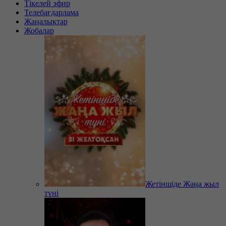
Тікелей эфир
Телебағдарлама
Жаңалықтар
Жобалар
Жетіншіде Жаңа жыл
түні