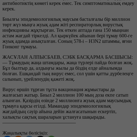
антибиотиктің көмегі керек емес. Тек симптоматикалық емдеу
керек.
Биылғы эпидемиологиялық маусым басталғалы бір миллион
төрт жүз мыңға жуық адам жіті респираторлық вирустық
инфекцияны жұқтырған. Тек өткен аптада ғана 150 мыңнан
астам жағдай тіркелді. Ал қыркүйек айынан бері тұмау 600-ге
жуық адамда анықталған. Соның 578-і – Н3N2 штаммы, яғни
Гонконг тұмауы.
ЖАСҰЛАН АЛПЫСБАЕВ, СЭБК БАСҚАРМА БАСШЫСЫ:
— Тұмаудың жаңа штамдары, жаңа түрлері пайда болған жоқ.
Бұл былтыр да, алдыңғы жылы да біздің елде айналымда
болған. Ешқандай тың вирус емес, сол үшін қатты дүрбелеңге
салынып, үрейленудің қажеті жоқ.
Вирус өршіп тұрған тұста вакцинация жұмыстары да
жалғасып жатыр. Биыл 2 миллион 100 мың доза екпе сатып
алынған. Қазірдің өзінде 2 миллионға жуық адам маусымдық
тұмауға қарсы егілді. Мамандар эпидемиологиялық
жағдайдың сәуір айына дейін жалғасатынын ескертіп,
халықты сақтық шараларын ұстануға шақырады.
———————————————
Жаңалықты бөлісіңіз: