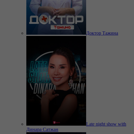
Доктор Тажина
Late night show with
Динара Сатжан