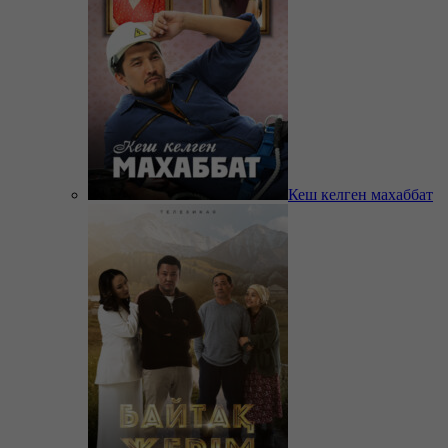
Кеш келген махаббат