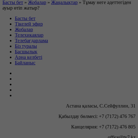
Басты бет
»
Жобалар
»
Жаңалықтар
»
Тұмау неге әдеттегіден
ауыр өтіп жатыр?
Басты бет
Тікелей эфир
Жобалар
Телехикаялар
Телебағдарлама
Біз туралы
Басшылық
Арна келбеті
Байланыс
Астана қаласы, С.Сейфуллин, 31
Қабылдау бөлмесі: +7 (7172) 476 767
Канцелярия: +7 (7172) 476 805
office@tv7.kz