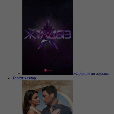
Жарқыраған жұлдыз
Телехикаялар