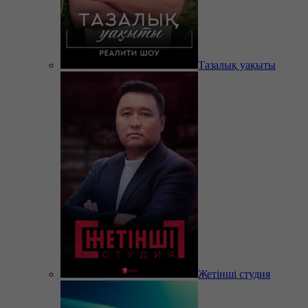
Тазалық уақыты
Жетінші студия