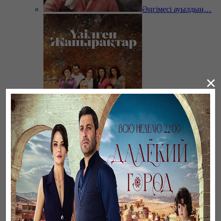
Әңгімесі ауылдың…
×
Үзілген жапырақтар