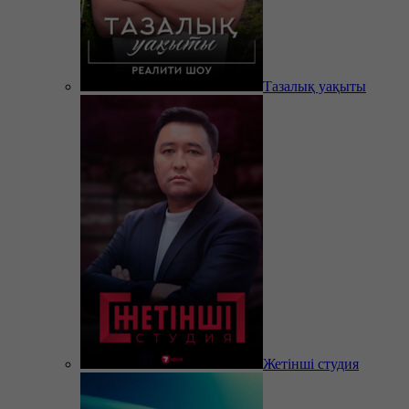
Тазалық уақыты
Жетінші студия