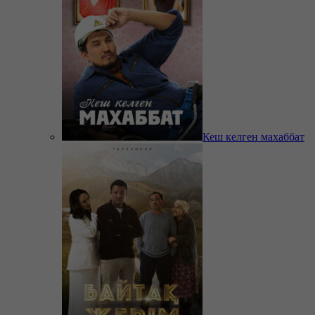
Кеш келген махаббат