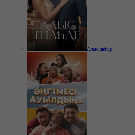
Алыс шаһар