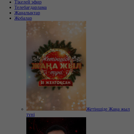
Тікелей эфир
Телебағдарлама
Жаңалықтар
Жобалар
Жетіншіде Жаңа жыл
түні