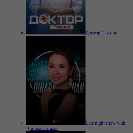
Доктор Тажина
Late night show with
Динара Сатжан