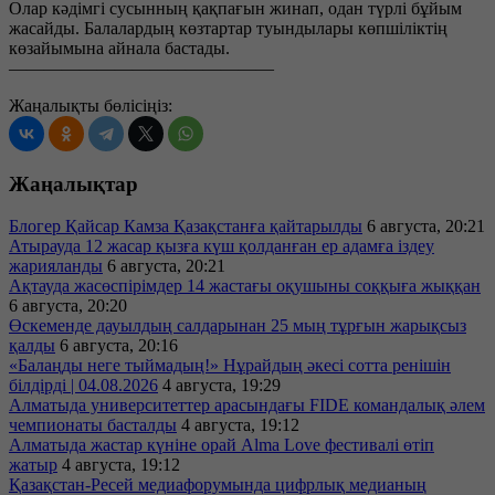
Олар кәдімгі сусынның қақпағын жинап, одан түрлі бұйым
жасайды. Балалардың көзтартар туындылары көпшіліктің
көзайымына айнала бастады.
———————————————
Жаңалықты бөлісіңіз:
Жаңалықтар
Блогер Қайсар Камза Қазақстанға қайтарылды
6 августа, 20:21
Атырауда 12 жасар қызға күш қолданған ер адамға іздеу
жарияланды
6 августа, 20:21
Ақтауда жасөспірімдер 14 жастағы оқушыны соққыға жыққан
6 августа, 20:20
Өскеменде дауылдың салдарынан 25 мың тұрғын жарықсыз
қалды
6 августа, 20:16
«Балаңды неге тыймадың!» Нұрайдың әкесі сотта ренішін
білдірді | 04.08.2026
4 августа, 19:29
Алматыда университеттер арасындағы FIDE командалық әлем
чемпионаты басталды
4 августа, 19:12
Алматыда жастар күніне орай Alma Love фестивалі өтіп
жатыр
4 августа, 19:12
Қазақстан-Ресей медиафорумында цифрлық медианың