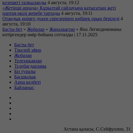
келешегі талқыланды
4 августа, 19:12
«Жетінші арнада» Құрылтай сайлауына қатысатын жеті
партия өкілі жеребе тартады
4 августа, 19:11
Отандық өнімге дүкен сөрелерінен көбірек орын беріледі
4
августа, 19:10
Басты бет
»
Жобалар
»
Жаңалықтар
»
Яна Легкодимованы
өлтіргендер өмір бойына сотталды | 17.11.2025
Басты бет
Тікелей эфир
Жобалар
Телехикаялар
Телебағдарлама
Біз туралы
Басшылық
Арна келбеті
Байланыс
Астана қаласы, С.Сейфуллин, 31