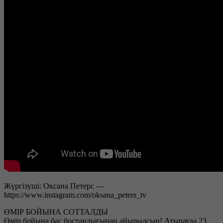
Жүргізуші: Оксана Петерс —
https://www.instagram.com/oksana_peters_tv
ӨМІР БОЙЫНА СОТТАЛДЫ
Өмір бойына бас бостандығынан айырылсын! Атырауда 23