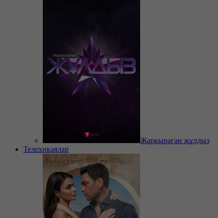
Жарқыраған жұлдыз
Телехикаялар