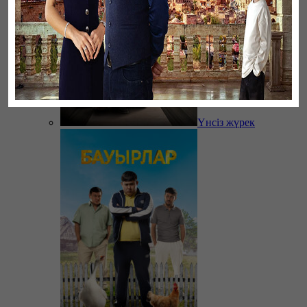
Үнсіз жүрек