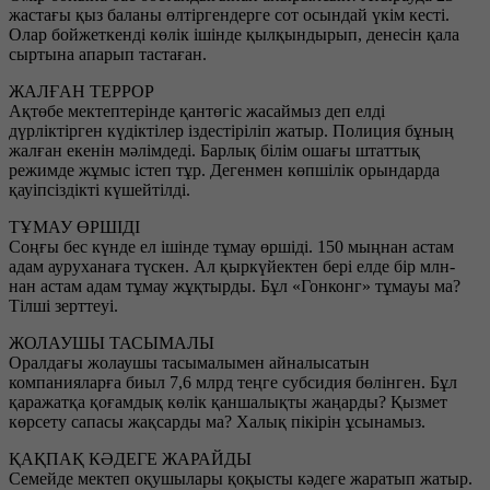
жастағы қыз баланы өлтіргендерге сот осындай үкім кесті.
Олар бойжеткенді көлік ішінде қылқындырып, денесін қала
сыртына апарып тастаған.
ЖАЛҒАН ТЕРРОР
Ақтөбе мектептерінде қантөгіс жасаймыз деп елді
дүрліктірген күдіктілер іздестіріліп жатыр. Полиция бұның
жалған екенін мәлімдеді. Барлық білім ошағы штаттық
режимде жұмыс істеп тұр. Дегенмен көпшілік орындарда
қауіпсіздікті күшейтілді.
ТҰМАУ ӨРШІДІ
Соңғы бес күнде ел ішінде тұмау өршіді. 150 мыңнан астам
адам ауруханаға түскен. Ал қыркүйектен бері елде бір млн-
нан астам адам тұмау жұқтырды. Бұл «Гонконг» тұмауы ма?
Тілші зерттеуі.
ЖОЛАУШЫ ТАСЫМАЛЫ
Оралдағы жолаушы тасымалымен айналысатын
компанияларға биыл 7,6 млрд теңге субсидия бөлінген. Бұл
қаражатқа қоғамдық көлік қаншалықты жаңарды? Қызмет
көрсету сапасы жақсарды ма? Халық пікірін ұсынамыз.
ҚАҚПАҚ КӘДЕГЕ ЖАРАЙДЫ
Семейде мектеп оқушылары қоқысты кәдеге жаратып жатыр.