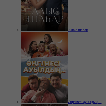
Алыс шаһар
Әңгімесі ауылдың…