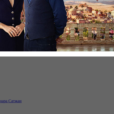
инара Сатжан