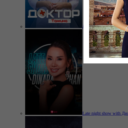
Доктор Тажина
Late night show with Д