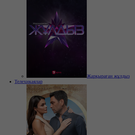
Жарқыраған жұлдыз
Телехикаялар