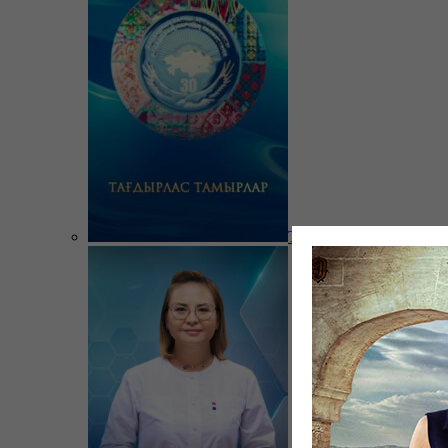
Тағдырлас тамырлар