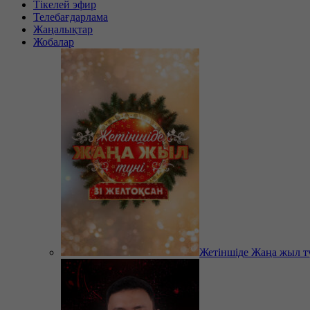
Тікелей эфир
Телебағдарлама
Жаңалықтар
Жобалар
Жетіншіде Жаңа жыл т