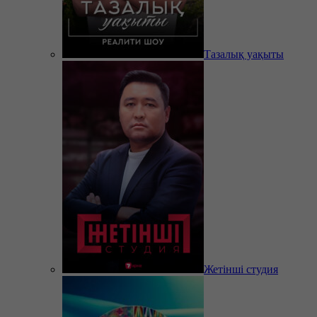
Тазалық уақыты
Жетінші студия