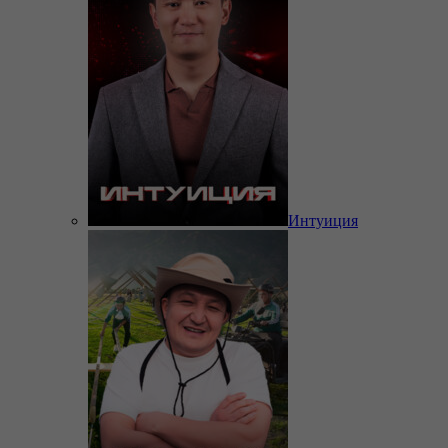
Интуиция