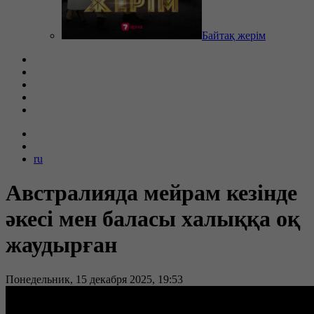
Байтақ жерім
ru
Австралияда мейрам кезінде
әкесі мен баласы халыққа оқ
жаудырған
Понедельник, 15 декабря 2025, 19:53