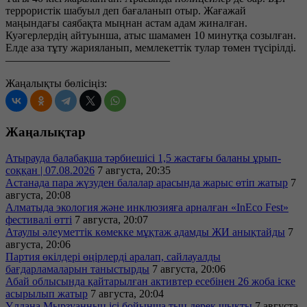
террористік шабуыл деп бағаланып отыр. Жағажай
маңындағы саябақта мыңнан астам адам жиналған.
Куәгерлердің айтуынша, атыс шамамен 10 минутқа созылған.
Елде аза тұту жарияланып, мемлекеттік тулар төмен түсірілді.
———————————————
Жаңалықты бөлісіңіз:
Жаңалықтар
Атырауда балабақша тәрбиешісі 1,5 жастағы баланы ұрып-
соққан | 07.08.2026
7 августа, 20:35
Астанада пара жүзуден балалар арасында жарыс өтіп жатыр
7
августа, 20:08
Алматыда экология және инклюзияға арналған «InEco Fest»
фестивалі өтті
7 августа, 20:07
Атаулы әлеуметтік көмекке мұқтаж адамды ЖИ анықтайды
7
августа, 20:06
Партия өкілдері өңірлерді аралап, сайлауалды
бағдарламаларын таныстырды
7 августа, 20:06
Абай облысында қайтарылған активтер есебінен 26 жоба іске
асырылып жатыр
7 августа, 20:04
Ұлдана Мырзуанның ісі бойынша тың дерек шықты
7 августа,