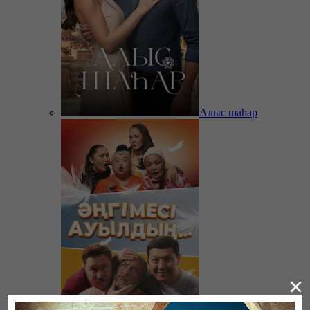
Алыс шаһар
×