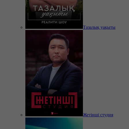
Тазалық уақыты
Жетінші студия