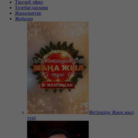
Тікелей эфир
Телебағдарлама
Жаңалықтар
Жобалар
Жетіншіде Жаңа жыл
түні