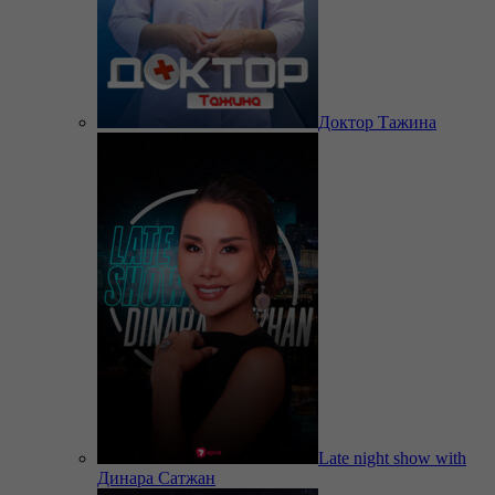
Доктор Тажина
Late night show with
Динара Сатжан