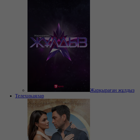
Жарқыраған жұлдыз
Телехикаялар