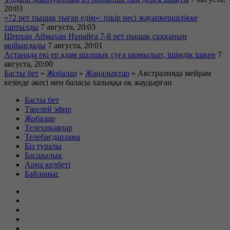
20:03
«72 рет пышақ тығар едім»: пікір иесі жауапкершілікке
тартылды
7 августа, 20:03
Шерхан Аймахан Нұрайға 7-8 рет пышақ сұққанын
мойындады
7 августа, 20:01
Астанада екі ер адам шалшық суға шомылып, ішімдік ішкен
7
августа, 20:00
Басты бет
»
Жобалар
»
Жаңалықтар
»
Австралияда мейрам
кезінде әкесі мен баласы халыққа оқ жаудырған
Басты бет
Тікелей эфир
Жобалар
Телехикаялар
Телебағдарлама
Біз туралы
Басшылық
Арна келбеті
Байланыс