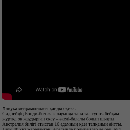
Ханука мейрамындағы қанды оқиға.
Сиднейдің Бонди-бич жағалауында тапа тал түсте- бейқам
жұртқа оқ жаудырған екеу – әкелі-балалы болып шықты.
Австралия билігі атыстан 16 адамның қаза тапқанын айтты.
Тағы 40 кісі жараланған. Арасында полицейлер де бар. Бұл