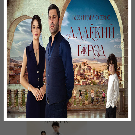
Әңгімесі ауылдың…
Үзілген жапырақтар