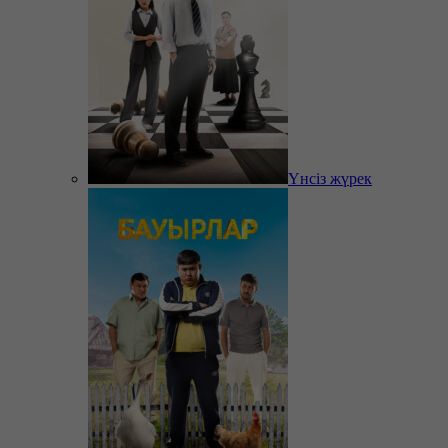
Үнсіз жүрек