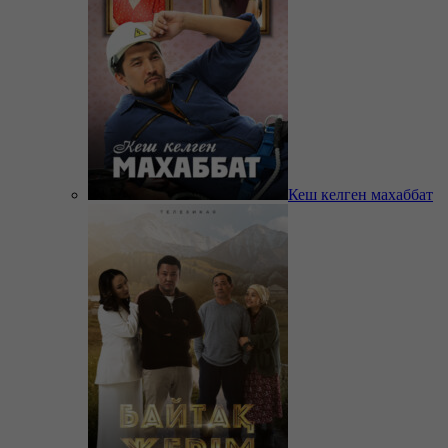
Кеш келген махаббат