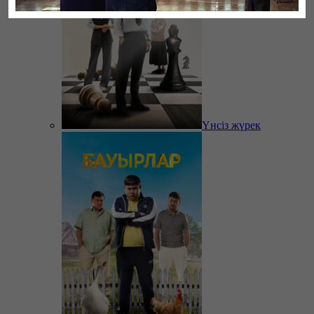
Үнсіз жүрек