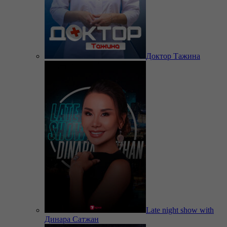
Доктор Тажина
Late night show with
Динара Сатжан