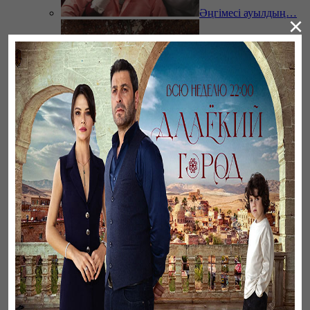
Әңгімесі ауылдың…
×
Үзілген жапырақтар