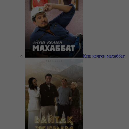
Кеш келген махаббат