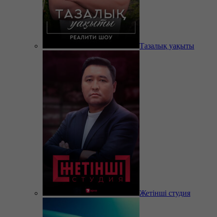
Тазалық уақыты
Жетінші студия