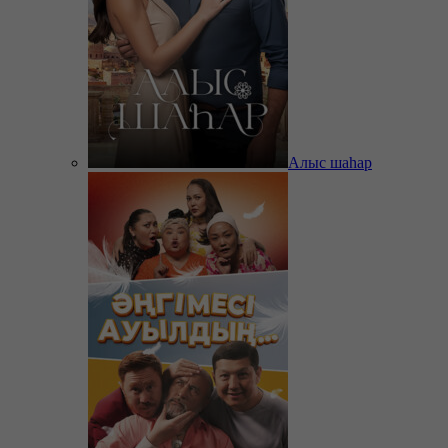
Алыс шаһар