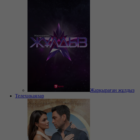
Жарқыраған жұлдыз
Телехикаялар