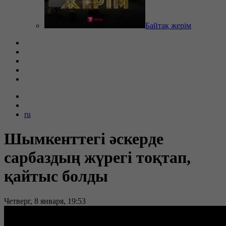
Байтақ жерім
ru
Шымкенттегі әскерде
сарбаздың жүрегі тоқтап,
қайтыс болды
Четверг, 8 января, 19:53