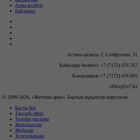
Арна келбеті
Байланыс
Астана қаласы, С.Сейфуллин, 31
Қабылдау бөлмесі: +7 (7172) 476 767
Канцелярия: +7 (7172) 476 805
office@tv7.kz
© 2009-
2026, «Жетінші арна». Барлық құқықтар қорғалған.
Басты бет
Тікелей эфир
Телебағдарлама
Жаңалықтар
Жобалар
Телехикаялар