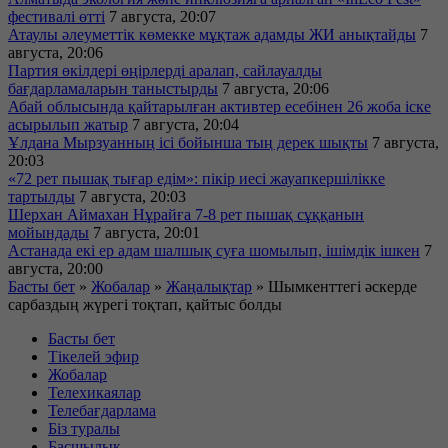
фестивалі өтті
7 августа, 20:07
Атаулы әлеуметтік көмекке мұқтаж адамды ЖИ анықтайды
7
августа, 20:06
Партия өкілдері өңірлерді аралап, сайлауалды
бағдарламаларын таныстырды
7 августа, 20:06
Абай облысында қайтарылған активтер есебінен 26 жоба іске
асырылып жатыр
7 августа, 20:04
Ұлдана Мырзуанның ісі бойынша тың дерек шықты
7 августа,
20:03
«72 рет пышақ тығар едім»: пікір иесі жауапкершілікке
тартылды
7 августа, 20:03
Шерхан Аймахан Нұрайға 7-8 рет пышақ сұққанын
мойындады
7 августа, 20:01
Астанада екі ер адам шалшық суға шомылып, ішімдік ішкен
7
августа, 20:00
Басты бет
»
Жобалар
»
Жаңалықтар
»
Шымкенттегі әскерде
сарбаздың жүрегі тоқтап, қайтыс болды
Басты бет
Тікелей эфир
Жобалар
Телехикаялар
Телебағдарлама
Біз туралы
Басшылық