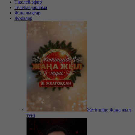
Тікелей эфир
Телебағдарлама
Жаңалықтар
Жобалар
Жетіншіде Жаңа жыл
түні