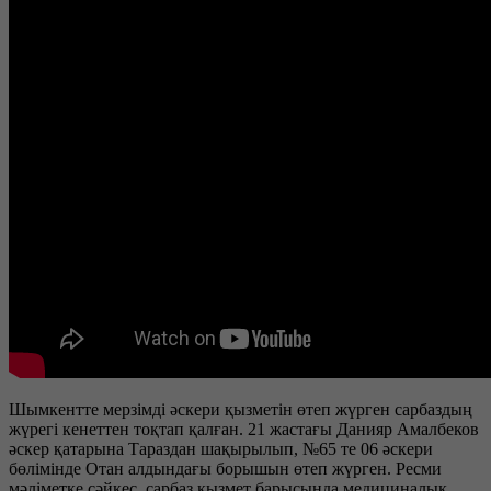
Шымкентте мерзімді әскери қызметін өтеп жүрген сарбаздың
жүрегі кенеттен тоқтап қалған. 21 жастағы Данияр Амалбеков
әскер қатарына Тараздан шақырылып, №65 те 06 әскери
бөлімінде Отан алдындағы борышын өтеп жүрген. Ресми
мәліметке сәйкес, сарбаз қызмет барысында медициналық