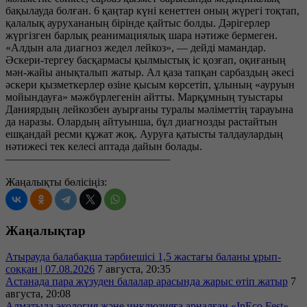
бақылауда болған. 6 қаңтар күні кенеттен оның жүрегі тоқтап,
қалалық аурухананың бірінде қайтыс болды. Дәрігерлер
жүргізген барлық реанимациялық шара нәтиже бермеген.
«Алдын ала диагноз жедел лейкоз», — дейді мамандар.
Әскери-тергеу басқармасы қылмыстық іс қозғап, оқиғаның
мән-жайы анықталып жатыр. Ал қаза тапқан сарбаздың әкесі
әскери қызметкерлер өзіне қысым көрсетіп, ұлының «ауруын
мойындауға» мәжбүрлегенін айтты. Марқұмның туыстары
Даниярдың лейкозбен ауырғаны туралы мәліметтің тарауына
да наразы. Олардың айтуынша, бұл диагнозды растайтын
ешқандай ресми құжат жоқ. Ауруға қатысты талдаулардың
нәтижесі тек келесі аптада дайын болады.
———————————————
Жаңалықты бөлісіңіз:
Жаңалықтар
Атырауда балабақша тәрбиешісі 1,5 жастағы баланы ұрып-
соққан | 07.08.2026
7 августа, 20:35
Астанада пара жүзуден балалар арасында жарыс өтіп жатыр
7
августа, 20:08
Алматыда экология және инклюзияға арналған «InEco Fest»