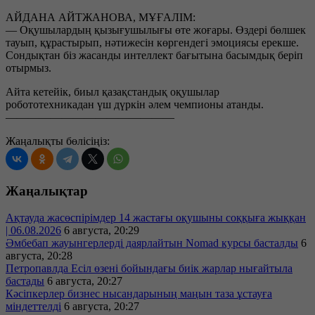
АЙДАНА АЙТЖАНОВА, МҰҒАЛІМ:
— Оқушылардың қызығушылығы өте жоғары. Өздері бөлшек
тауып, құрастырып, нәтижесін көргендегі эмоциясы ерекше.
Сондықтан біз жасанды интеллект бағытына басымдық беріп
отырмыз.
Айта кетейік, биыл қазақстандық оқушылар
робототехникадан үш дүркін әлем чемпионы атанды.
———————————————
Жаңалықты бөлісіңіз:
Жаңалықтар
Ақтауда жасөспірімдер 14 жастағы оқушыны соққыға жыққан
| 06.08.2026
6 августа, 20:29
Әмбебап жауынгерлерді даярлайтын Nomad курсы басталды
6
августа, 20:28
Петропавлда Есіл өзені бойындағы биік жарлар нығайтыла
бастады
6 августа, 20:27
Кәсіпкерлер бизнес нысандарының маңын таза ұстауға
міндеттелді
6 августа, 20:27