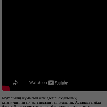
Мұғалімнің жұмысын жеңілдетіп, оқушының
қызығушылығын арттыратын тың жаңалық Астанада пайда
болды. Елорда мектептерінде балалардың өз қолымен