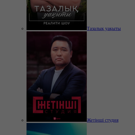
Тазалық уақыты
Жетінші студия