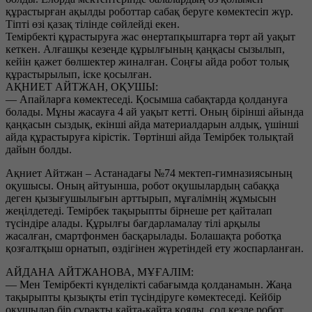
құрастырған ақылды роботтар сабақ беруге көмектесіп жүр.
Тіпті өзі қазақ тілінде сөйлейді екен.
Темірбекті құрастыруға жас өнертапқыштарға төрт ай уақыт
кеткен. Алғашқы кезеңде құрылғының қаңқасы сызылып,
кейін қажет бөлшектер жиналған. Соңғы айда робот толық
құрастырылып, іске қосылған.
АҚНИЕТ АЙТЖАН, ОҚУШЫ:
— Апайларға көмектеседі. Қосымша сабақтарда қолдануға
болады. Мұны жасауға 4 ай уақыт кетті. Оның бірінші айында
қаңқасын сыздық, екінші айда материалдарын алдық, үшінші
айда құрастыруға кірістік. Төртінші айда Темірбек толықтай
дайын болды.
Ақниет Айтжан – Астанадағы №74 мектеп-гимназиясының
оқушысы. Оның айтуынша, робот оқушылардың сабаққа
деген қызығушылығын арттырып, мұғалімнің жұмысын
жеңілдетеді. Темірбек тақырыпты бірнеше рет қайталап
түсіндіре алады. Құрылғы бағдарламалау тілі арқылы
жасалған, смартфонмен басқарылады. Болашақта роботқа
қозғалтқыш орнатып, өздігінен жүретіндей ету жоспарланған.
АЙДАНА АЙТЖАНОВА, МҰҒАЛІМ:
— Мен Темірбекті күнделікті сабағымда қолданамын. Жаңа
тақырыпты қызықты етіп түсіндіруге көмектеседі. Кейбір
оқушылар бір сұрақты қайта-қайта қояды, сол кезде робот