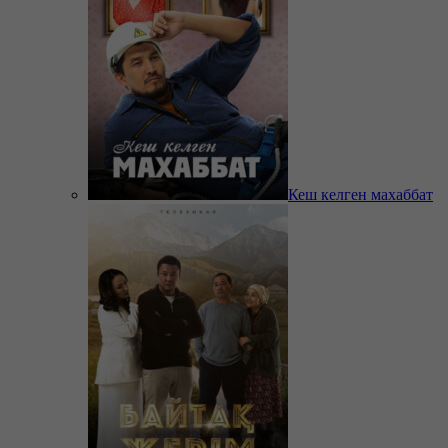
Кеш келген махаббат