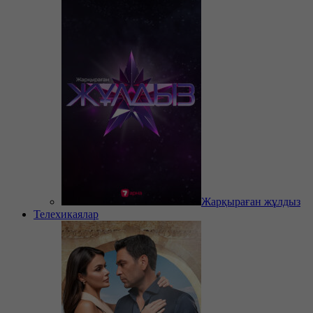
Жарқыраған жұлдыз
Телехикаялар