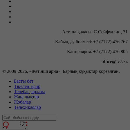
Астана қаласы, С.Сейфуллин, 31
Қабылдау бөлмесі: +7 (7172) 476 767
Канцелярия: +7 (7172) 476 805
office@tv7.kz
© 2009-
2026, «Жетінші арна». Барлық құқықтар қорғалған.
Басты бет
Тікелей эфир
Телебағдарлама
Жаңалықтар
Жобалар
Телехикаялар