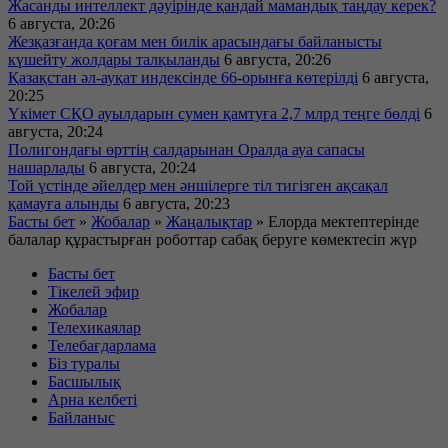
Жасанды интеллект дәуірінде қандай мамандық таңдау керек?
6 августа, 20:26
Жезқазғанда қоғам мен билік арасындағы байланысты
күшейту жолдары талқыланды
6 августа, 20:26
Қазақстан әл-ауқат индексінде 66-орынға көтерілді
6 августа,
20:25
Үкімет СҚО ауылдарын сумен қамтуға 2,7 млрд теңге бөлді
6
августа, 20:24
Полигондағы өрттің салдарынан Оралда ауа сапасы
нашарлады
6 августа, 20:24
Той үстінде әйелдер мен әншілерге тіл тигізген ақсақал
қамауға алынды
6 августа, 20:23
Басты бет
»
Жобалар
»
Жаңалықтар
»
Елорда мектептерінде
балалар құрастырған роботтар сабақ беруге көмектесіп жүр
Басты бет
Тікелей эфир
Жобалар
Телехикаялар
Телебағдарлама
Біз туралы
Басшылық
Арна келбеті
Байланыс