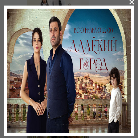
×
Үнсіз жүрек