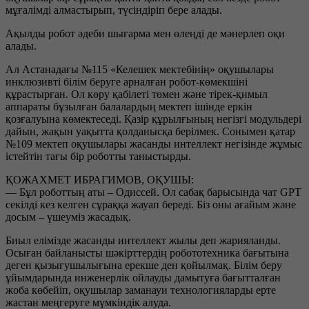
мұғалімді алмастырып, түсіндіріп бере алады.
Ақылды робот әдеби шығарма мен өлеңді де мәнерлеп оқи
алады.
Ал Астанадағы №115 «Келешек мектебінің» оқушылары
инклюзивті білім беруге арналған робот-көмекшіні
құрастырған. Ол көру қабілеті төмен және тірек-қимыл
аппараты бұзылған балалардың мектеп ішінде еркін
қозғалуына көмектеседі. Қазір құрылғының негізгі модульдері
дайын, жақын уақытта қолданысқа берілмек. Сонымен қатар
№109 мектеп оқушылары жасанды интеллект негізінде жұмыс
істейтін тағы бір роботты таныстырды.
ҚОЖАХМЕТ ИБРАГИМОВ, ОҚУШЫ:
— Бұл роботтың аты – Одиссей. Ол сабақ барысында чат GPT
секілді кез келген сұраққа жауап береді. Біз оны ағайым және
досым – үшеуміз жасадық.
Биыл елімізде жасанды интеллект жылы деп жарияланды.
Осыған байланысты шәкірттердің робототехника бағытына
деген қызығушылығына ерекше ден қойылмақ. Білім беру
ұйымдарында инженерлік ойлауды дамытуға бағытталған
жоба көбейіп, оқушылар заманауи технологияларды ерте
жастан меңгеруге мүмкіндік алуда.