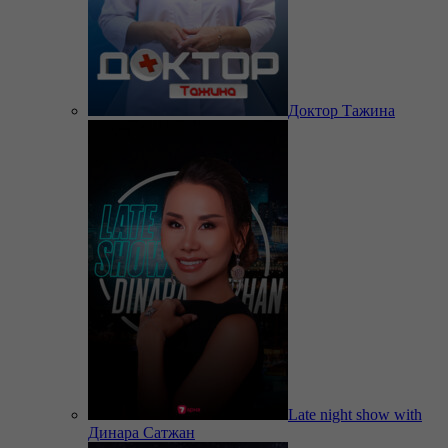
Доктор Тажина
Late night show with
Динара Сатжан