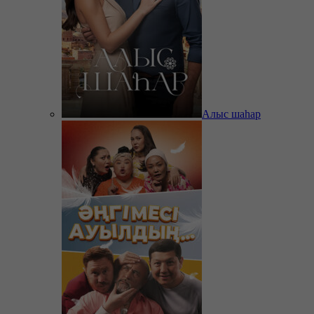
Алыс шаһар