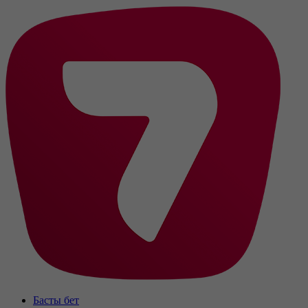
Басты бет