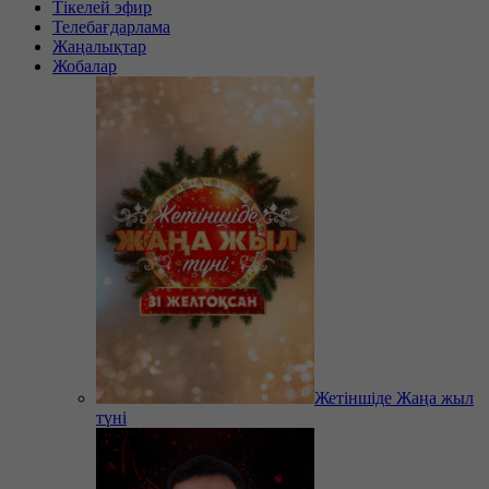
Тікелей эфир
Телебағдарлама
Жаңалықтар
Жобалар
Жетіншіде Жаңа жыл
түні