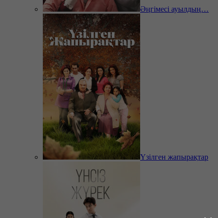
Әңгімесі ауылдың…
Үзілген жапырақтар