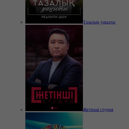
Тазалық уақыты
Жетінші студия