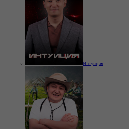
Интуиция