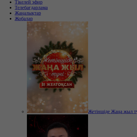
Тікелей эфир
Телебағдарлама
Жаңалықтар
Жобалар
Жетіншіде Жаңа жыл т