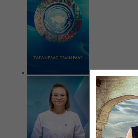
Тағдырлас тамырлар