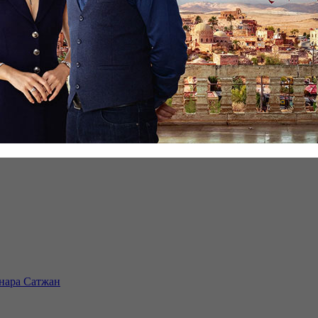
инара Сатжан