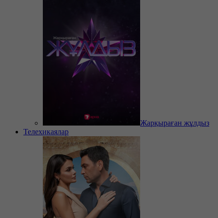
Жарқыраған жұлдыз
Телехикаялар