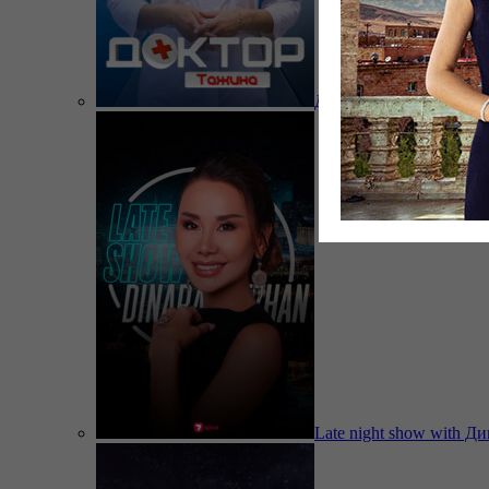
Доктор Тажина
Late night show with Д