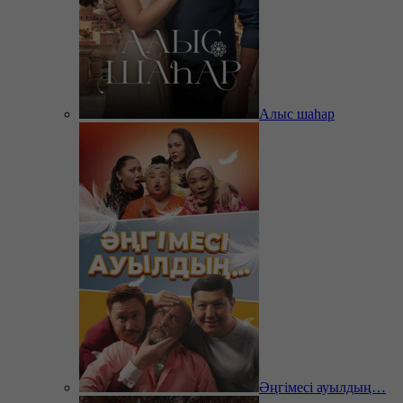
Алыс шаһар
Әңгімесі ауылдың…